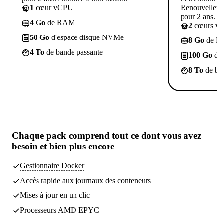
1
cœur vCPU
Renouvelleme
pour 2 ans. A
4 Go
de RAM
2
cœurs 
50 Go
d'espace disque NVMe
8 Go
de 
4 To
de bande passante
100 Go
d'
8 To
de ba
Chaque pack comprend
tout ce dont vous avez
besoin
et bien plus encore
Gestionnaire Docker
Accès rapide aux journaux des conteneurs
Mises à jour en un clic
Processeurs AMD EPYC