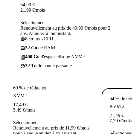
64,99
€
21,99
€
/mois
Sélectionner
Renouvellement au prix de 49,99 €/mois pour 2
ans. Annulez à tout instant.
8
cœurs vCPU
32 Go
de RAM
400 Go
d'espace disque NVMe
32 To
de bande passante
69 % de réduction
KVM 1
64 % de rédu
17,49
€
KVM 2
5,49
€
/mois
21,49
€
7,79
€
/mois
Sélectionner
Renouvellement au prix de 11,99 €/mois
pour 2 ans. Annulez à tout instant.
Sélectionner