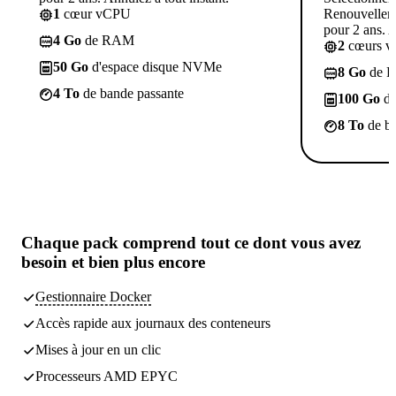
1
cœur vCPU
Renouvelleme
pour 2 ans. A
4 Go
de RAM
2
cœurs 
50 Go
d'espace disque NVMe
8 Go
de 
4 To
de bande passante
100 Go
d'
8 To
de ba
Chaque pack comprend
tout ce dont vous avez
besoin
et bien plus encore
Gestionnaire Docker
Accès rapide aux journaux des conteneurs
Mises à jour en un clic
Processeurs AMD EPYC