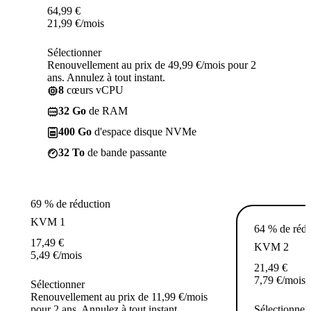
64,99
€
21,99
€
/mois
Sélectionner
Renouvellement au prix de 49,99 €/mois pour 2
ans. Annulez à tout instant.
8
cœurs vCPU
32 Go
de RAM
400 Go
d'espace disque NVMe
32 To
de bande passante
69 % de réduction
KVM 1
64 % de rédu
17,49
€
KVM 2
5,49
€
/mois
21,49
€
7,79
€
/mois
Sélectionner
Renouvellement au prix de 11,99 €/mois
pour 2 ans. Annulez à tout instant.
Sélectionner