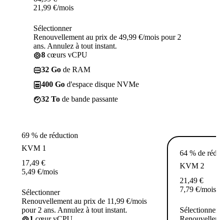
21,99
€
/mois
Sélectionner
Renouvellement au prix de 49,99 €/mois pour 2
ans. Annulez à tout instant.
8
cœurs vCPU
32 Go
de RAM
400 Go
d'espace disque NVMe
32 To
de bande passante
69 % de réduction
KVM 1
64 % de rédu
17,49
€
KVM 2
5,49
€
/mois
21,49
€
7,79
€
/mois
Sélectionner
Renouvellement au prix de 11,99 €/mois
pour 2 ans. Annulez à tout instant.
Sélectionner
1
cœur vCPU
Renouvelleme