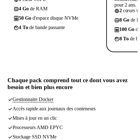
pour 2 ans. A
4 Go
de RAM
2
cœurs 
50 Go
d'espace disque NVMe
8 Go
de 
4 To
de bande passante
100 Go
d'
8 To
de ba
Chaque pack comprend
tout ce dont vous avez
besoin
et bien plus encore
Gestionnaire Docker
Accès rapide aux journaux des conteneurs
Mises à jour en un clic
Processeurs AMD EPYC
Stockage SSD NVMe