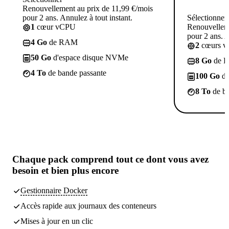
Renouvellement au prix de 11,99 €/mois
pour 2 ans. Annulez à tout instant.
Sélectionner
1
cœur vCPU
Renouvelleme
pour 2 ans. A
4 Go
de RAM
2
cœurs 
50 Go
d'espace disque NVMe
8 Go
de 
4 To
de bande passante
100 Go
d'
8 To
de ba
Chaque pack comprend
tout ce dont vous avez
besoin
et bien plus encore
Gestionnaire Docker
Accès rapide aux journaux des conteneurs
Mises à jour en un clic