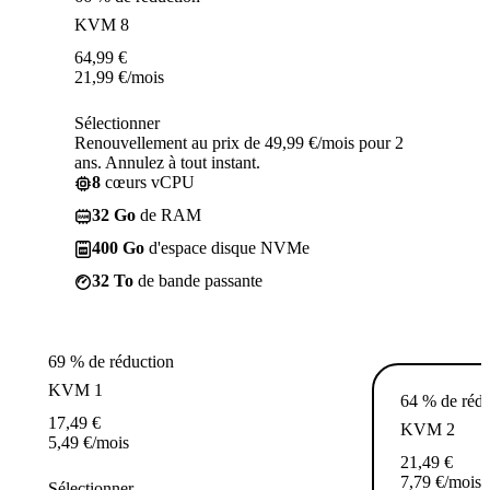
KVM 8
64,99
€
21,99
€
/mois
Sélectionner
Renouvellement au prix de 49,99 €/mois pour 2
ans. Annulez à tout instant.
8
cœurs vCPU
32 Go
de RAM
400 Go
d'espace disque NVMe
32 To
de bande passante
69 % de réduction
KVM 1
64 % de rédu
17,49
€
KVM 2
5,49
€
/mois
21,49
€
7,79
€
/mois
Sélectionner