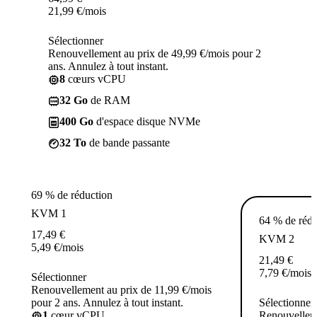
21,99
€
/mois
Sélectionner
Renouvellement au prix de 49,99 €/mois pour 2
ans. Annulez à tout instant.
8
cœurs vCPU
32 Go
de RAM
400 Go
d'espace disque NVMe
32 To
de bande passante
69 % de réduction
KVM 1
64 % de rédu
17,49
€
KVM 2
5,49
€
/mois
21,49
€
7,79
€
/mois
Sélectionner
Renouvellement au prix de 11,99 €/mois
pour 2 ans. Annulez à tout instant.
Sélectionner
1
cœur vCPU
Renouvelleme