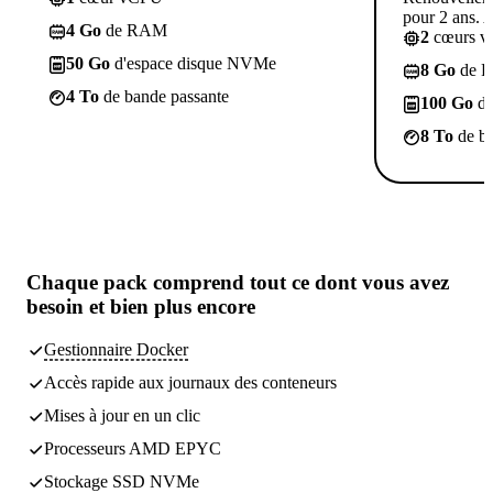
pour 2 ans. A
4 Go
de RAM
2
cœurs 
50 Go
d'espace disque NVMe
8 Go
de 
4 To
de bande passante
100 Go
d'
8 To
de ba
Chaque pack comprend
tout ce dont vous avez
besoin
et bien plus encore
Gestionnaire Docker
Accès rapide aux journaux des conteneurs
Mises à jour en un clic
Processeurs AMD EPYC
Stockage SSD NVMe