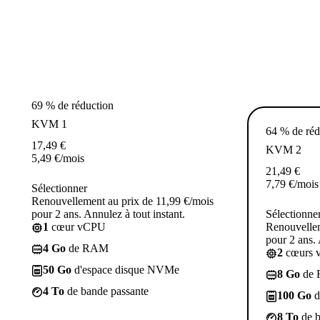
69 % de réduction
KVM 1
64 % de réd
17,49
€
KVM 2
5,49
€
/mois
21,49
€
7,79
€
/mois
Sélectionner
Renouvellement au prix de 11,99 €/mois
pour 2 ans. Annulez à tout instant.
Sélectionne
1
cœur vCPU
Renouvellem
pour 2 ans. 
4 Go
de RAM
2
cœurs 
50 Go
d'espace disque NVMe
8 Go
de
4 To
de bande passante
100 Go
d
8 To
de b