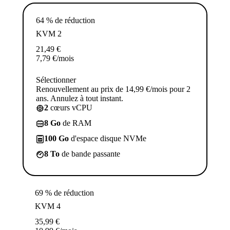
64 % de réduction
KVM 2
21,49
€
7,79
€
/mois
Sélectionner
Renouvellement au prix de 14,99 €/mois pour 2
ans. Annulez à tout instant.
2
cœurs vCPU
8 Go
de RAM
100 Go
d'espace disque NVMe
8 To
de bande passante
69 % de réduction
KVM 4
35,99
€