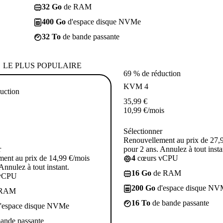
32 Go
de RAM
400 Go
d'espace disque NVMe
32 To
de bande passante
LE PLUS POPULAIRE
69 % de réduction
KVM 4
uction
35,99
€
10,99
€
/mois
Sélectionner
Renouvellement au prix de 27,
r
pour 2 ans. Annulez à tout insta
ent au prix de 14,99 €/mois
4
cœurs vCPU
Annulez à tout instant.
16 Go
de RAM
vCPU
200 Go
d'espace disque NV
 RAM
16 To
de bande passante
'espace disque NVMe
ande passante