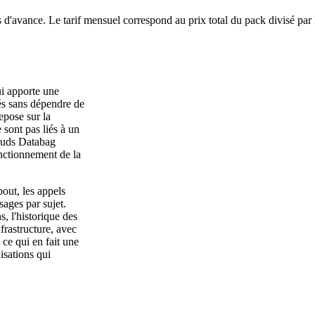
 d'avance. Le tarif mensuel correspond au prix total du pack divisé par
i apporte une
és sans dépendre de
epose sur la
 sont pas liés à un
nœuds Databag
nctionnement de la
out, les appels
sages par sujet.
, l'historique des
frastructure, avec
 ce qui en fait une
nisations qui