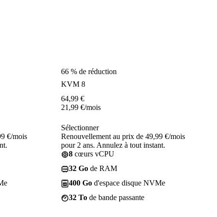
66 % de réduction
KVM 8
64,99
€
21,99
€
/mois
Sélectionner
99 €/mois
Renouvellement au prix de 49,99 €/mois
nt.
pour 2 ans. Annulez à tout instant.
8
cœurs vCPU
32 Go
de RAM
Me
400 Go
d'espace disque NVMe
32 To
de bande passante