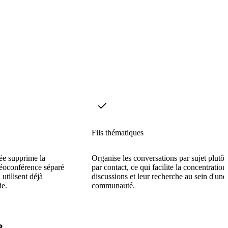
Fils thématiques
rée supprime la
Organise les conversations par sujet plutôt
déoconférence séparé
par contact, ce qui facilite la concentration
utilisent déjà
discussions et leur recherche au sein d'une
ie.
communauté.