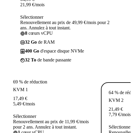
21,99
€
/mois
Sélectionner
Renouvellement au prix de 49,99 €/mois pour 2
ans. Annulez à tout instant.
8
cœurs vCPU
32 Go
de RAM
400 Go
d'espace disque NVMe
32 To
de bande passante
69 % de réduction
KVM 1
64 % de rédu
17,49
€
KVM 2
5,49
€
/mois
21,49
€
7,79
€
/mois
Sélectionner
Renouvellement au prix de 11,99 €/mois
pour 2 ans. Annulez à tout instant.
Sélectionner
1
cœur vCPU
Renouvelleme