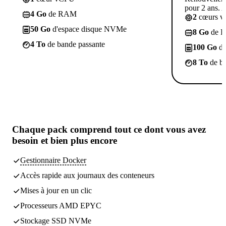
pour 2 ans. A
4 Go
de RAM
2
cœurs 
50 Go
d'espace disque NVMe
8 Go
de 
4 To
de bande passante
100 Go
d'
8 To
de ba
Chaque pack comprend
tout ce dont vous avez
besoin
et bien plus encore
Gestionnaire Docker
Accès rapide aux journaux des conteneurs
Mises à jour en un clic
Processeurs AMD EPYC
Stockage SSD NVMe