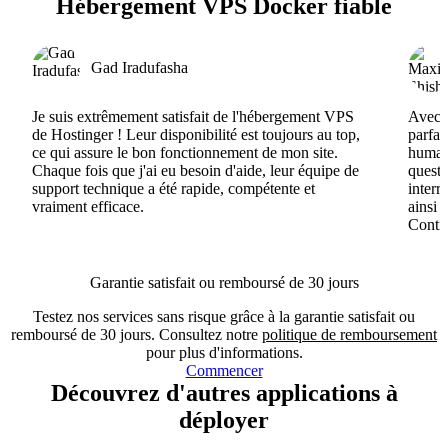
Hébergement VPS Docker fiable
Gad Iradufasha
Je suis extrêmement satisfait de l'hébergement VPS
Avec H
de Hostinger ! Leur disponibilité est toujours au top,
parfai
ce qui assure le bon fonctionnement de mon site.
humain
Chaque fois que j'ai eu besoin d'aide, leur équipe de
questi
support technique a été rapide, compétente et
interr
vraiment efficace.
ainsi 
Conti
Garantie satisfait ou remboursé de 30 jours
Testez nos services sans risque grâce à la garantie satisfait ou
remboursé de 30 jours. Consultez notre
politique de remboursement
pour plus d'informations.
Commencer
Découvrez d'autres applications à
déployer