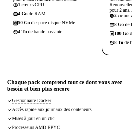
1
cœur vCPU
Renouvelleme
pour 2 ans. A
4 Go
de RAM
2
cœurs 
50 Go
d'espace disque NVMe
8 Go
de 
4 To
de bande passante
100 Go
d'
8 To
de ba
Chaque pack comprend
tout ce dont vous avez
besoin
et bien plus encore
Gestionnaire Docker
Accès rapide aux journaux des conteneurs
Mises à jour en un clic
Processeurs AMD EPYC