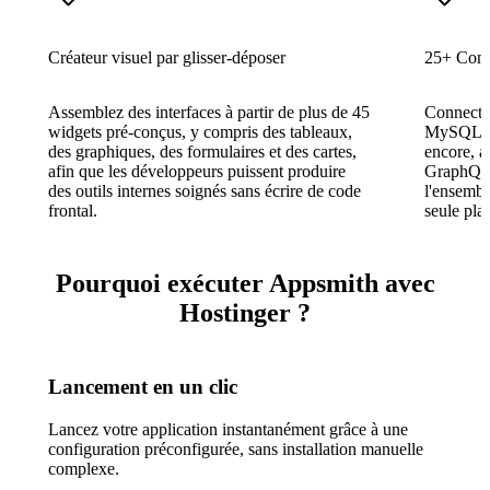
Créateur visuel par glisser-déposer
25+ Conn
Assemblez des interfaces à partir de plus de 45
Connecte
widgets pré-conçus, y compris des tableaux,
MySQL, M
des graphiques, des formulaires et des cartes,
encore, a
afin que les développeurs puissent produire
GraphQL,
des outils internes soignés sans écrire de code
l'ensembl
frontal.
seule pla
Pourquoi exécuter Appsmith avec
Hostinger ?
Lancement en un clic
Lancez votre application instantanément grâce à une
configuration préconfigurée, sans installation manuelle
complexe.