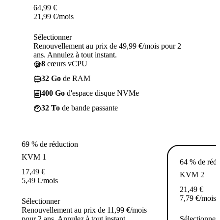
64,99
€
21,99
€
/mois
Sélectionner
Renouvellement au prix de 49,99 €/mois pour 2
ans. Annulez à tout instant.
8
cœurs vCPU
32 Go
de RAM
400 Go
d'espace disque NVMe
32 To
de bande passante
69 % de réduction
KVM 1
64 % de rédu
17,49
€
KVM 2
5,49
€
/mois
21,49
€
7,79
€
/mois
Sélectionner
Renouvellement au prix de 11,99 €/mois
pour 2 ans. Annulez à tout instant.
Sélectionner