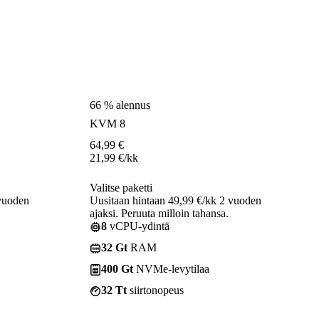
66 % alennus
KVM 8
64,99
€
21,99
€
/kk
Valitse paketti
 vuoden
Uusitaan hintaan 49,99 €/kk 2 vuoden
ajaksi. Peruuta milloin tahansa.
8
vCPU-ydintä
32 Gt
RAM
400 Gt
NVMe-levytilaa
32 Tt
siirtonopeus