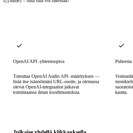
OpenAI API -yhteensopiva
Puheesta t
Toteuttaa OpenAI Audio API -määrityksen —
Voimanläh
lisää itse isännöimäsi URL-osoite, ja olemassa
monikielis
olevat OpenAI-integraatiot jatkavat
suoratois
toimintaansa ilman koodimuutoksia.
kautta.
Julkaise yhdellä klikkauksella