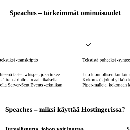
Speaches – tärkeimmät ominaisuudet
ekstiksi -transkriptio
Tekstistä puheeksi -syntee
teenä faster-whisper, joka tukee
Luo luonnollisen kuuloin
tä transkriptiota reaaliaikaisella
Kokoro- (sijoittui ykköse
tolla Server-Sent Events -tekniikan
Piper-malleja, kokonaan la
Speaches – miksi käyttää Hostingerissa?
Turvallisuutta, johon voit luottaa
S