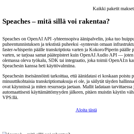
Kaikki paketit makset
Speaches – mitä sillä voi rakentaa?
Speaches on OpenAI API -yhteensopiva äänipalvelin, joka tuo huipp
puheentunnistuksen ja tekstistä puheeksi -synteesin omaan infrastrukt
faster-whisperin päälle transkriptiota varten ja Kokoro/Piperin päälle
varten, se tarjoaa samat päätepisteet kuin OpenAI Audio API — joten
olemassa oleva työkalu, SDK tai integraatio, joka toimii OpenAI:n kan
Speachesin kanssa heti käyttövalmiina.
Speachesin itseisännöinti tarkoittaa, että äänidatasi ei koskaan poistu p
minuuttikohtaisia transkriptiomaksuja ei ole, ja säilytät täyden hallinna
ovat käynnissä ja miten resursseja jaetaan. Mallit ladataan tarvittaessa
automaattisesti käyttämättömyyden jälkeen, pitäen muistin käytön vähä
VPS:llä.
Aloita tästä