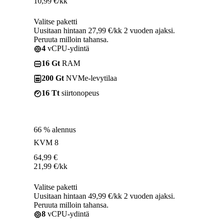
10,99
€
/kk
Valitse paketti
Uusitaan hintaan 27,99 €/kk 2 vuoden ajaksi.
Peruuta milloin tahansa.
4
vCPU-ydintä
16 Gt
RAM
200 Gt
NVMe-levytilaa
16 Tt
siirtonopeus
66 % alennus
KVM 8
64,99
€
21,99
€
/kk
Valitse paketti
Uusitaan hintaan 49,99 €/kk 2 vuoden ajaksi.
Peruuta milloin tahansa.
8
vCPU-ydintä