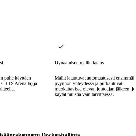
si
Dynaamisen mallin lataus
en puhe käyttäen
Mallit latautuvat automaattisesti ensimmäi
ksi TTS Arenalla) ja
pyynnön yhteydessä ja purkautuvat
itteella.
muokattavissa olevan joutoajan jälkeen, jo
käytät muistia vain tarvittaessa.
isäänrakennettu Docker-hallinta