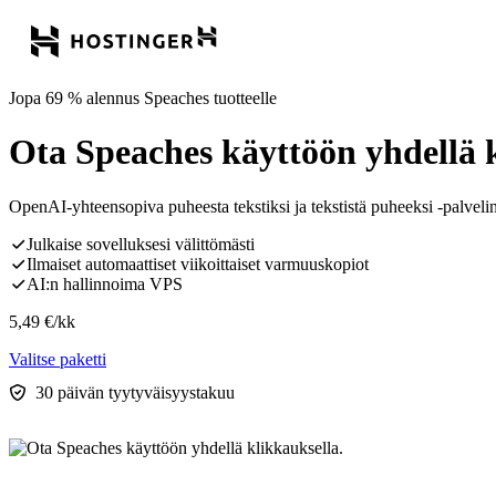
Jopa 69 % alennus Speaches tuotteelle
Ota Speaches käyttöön yhdellä k
OpenAI-yhteensopiva puheesta tekstiksi ja tekstistä puheeksi -palvelin
Julkaise sovelluksesi välittömästi
Ilmaiset automaattiset viikoittaiset varmuuskopiot
AI:n hallinnoima VPS
5,49
€
/kk
Valitse paketti
30 päivän tyytyväisyystakuu