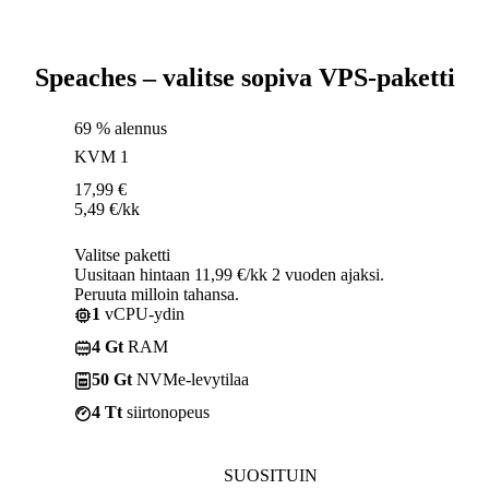
Speaches – valitse sopiva VPS-paketti
69 % alennus
KVM 1
17,99
€
5,49
€
/kk
Valitse paketti
Uusitaan hintaan 11,99 €/kk 2 vuoden ajaksi.
Peruuta milloin tahansa.
1
vCPU-ydin
4 Gt
RAM
50 Gt
NVMe-levytilaa
4 Tt
siirtonopeus
SUOSITUIN