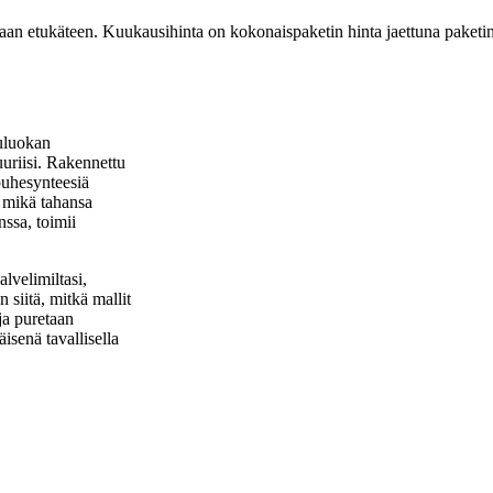
aan etukäteen. Kuukausihinta on kokonaispaketin hinta jaettuna paketi
uluokan
uuriisi. Rakennettu
 puhesynteesiä
 mikä tahansa
ssa, toimii
alvelimiltasi,
n siitä, mitkä mallit
 ja puretaan
isenä tavallisella