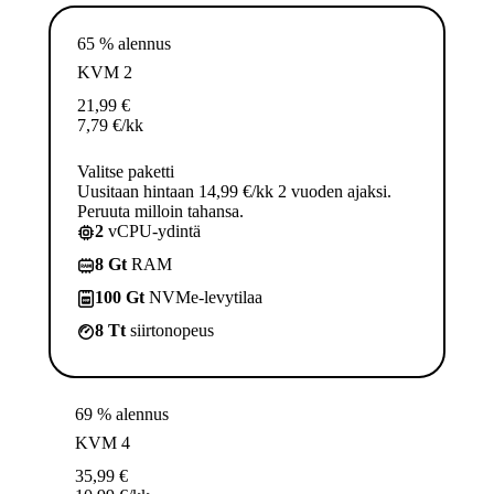
65 % alennus
KVM 2
21,99
€
7,79
€
/kk
Valitse paketti
Uusitaan hintaan 14,99 €/kk 2 vuoden ajaksi.
Peruuta milloin tahansa.
2
vCPU-ydintä
8 Gt
RAM
100 Gt
NVMe-levytilaa
8 Tt
siirtonopeus
69 % alennus
KVM 4
35,99
€