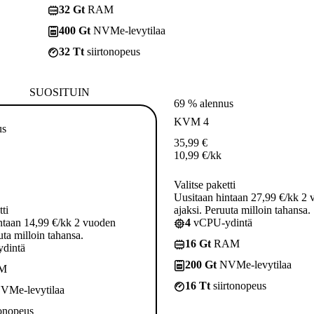
32 Gt
RAM
400 Gt
NVMe-levytilaa
32 Tt
siirtonopeus
SUOSITUIN
69 % alennus
KVM 4
us
35,99
€
10,99
€
/kk
Valitse paketti
Uusitaan hintaan 27,99 €/kk 2
tti
ajaksi. Peruuta milloin tahansa.
ntaan 14,99 €/kk 2 vuoden
4
vCPU-ydintä
uta milloin tahansa.
16 Gt
RAM
dintä
200 Gt
NVMe-levytilaa
M
16 Tt
siirtonopeus
VMe-levytilaa
tonopeus