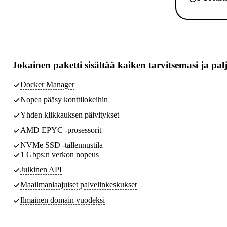
Jokainen paketti sisältää
kaiken tarvitsemasi
ja pal
Docker Manager
Nopea pääsy konttilokeihin
Yhden klikkauksen päivitykset
AMD EPYC -prosessorit
NVMe SSD -tallennustila
1 Gbps:n verkon nopeus
Julkinen API
Maailmanlaajuiset palvelinkeskukset
Ilmainen domain vuodeksi