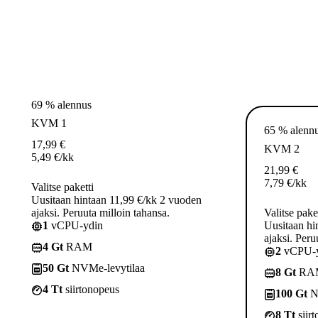
69 % alennus
KVM 1
65 % alenn
17,99
€
KVM 2
5,49
€
/kk
21,99
€
7,79
€
/kk
Valitse paketti
Uusitaan hintaan 11,99 €/kk 2 vuoden
ajaksi. Peruuta milloin tahansa.
Valitse pake
1
vCPU-ydin
Uusitaan hi
ajaksi. Peru
4 Gt
RAM
2
vCPU-y
50 Gt
NVMe-levytilaa
8 Gt
RA
4 Tt
siirtonopeus
100 Gt
N
8 Tt
siir