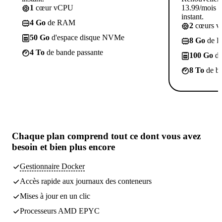
1
cœur vCPU
13.99/mois p
instant.
4 Go
de RAM
2
cœurs 
50 Go
d'espace disque NVMe
8 Go
de 
4 To
de bande passante
100 Go
d'
8 To
de ba
Chaque plan comprend
tout ce dont vous avez
besoin
et bien plus encore
Gestionnaire Docker
Accès rapide aux journaux des conteneurs
Mises à jour en un clic
Processeurs AMD EPYC