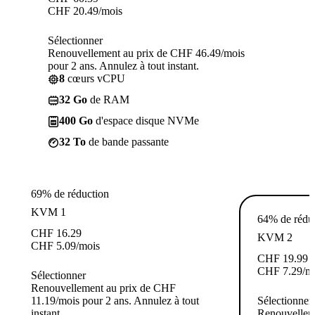
CHF
20.49
/mois
Sélectionner
Renouvellement au prix de CHF 46.49/mois
pour 2 ans. Annulez à tout instant.
8
cœurs vCPU
32 Go
de RAM
400 Go
d'espace disque NVMe
32 To
de bande passante
69% de réduction
KVM 1
64% de rédu
CHF
16.29
KVM 2
CHF
5.09
/mois
CHF
19.99
CHF
7.29
/m
Sélectionner
Renouvellement au prix de CHF
11.19/mois pour 2 ans. Annulez à tout
Sélectionner
instant.
Renouvellem