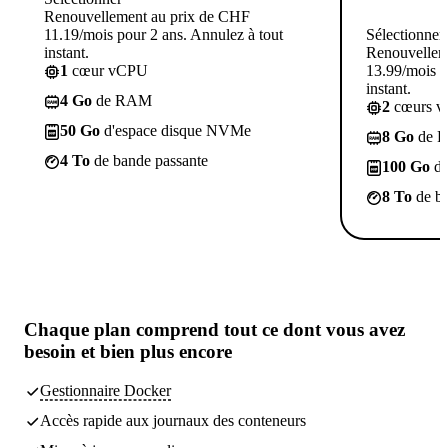
Renouvellement au prix de CHF
11.19/mois pour 2 ans. Annulez à tout
Sélectionner
instant.
Renouvellem
1
cœur vCPU
13.99/mois p
instant.
4 Go
de RAM
2
cœurs 
50 Go
d'espace disque NVMe
8 Go
de 
4 To
de bande passante
100 Go
d'
8 To
de ba
Chaque plan comprend
tout ce dont vous avez
besoin
et bien plus encore
Gestionnaire Docker
Accès rapide aux journaux des conteneurs