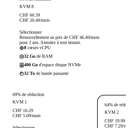
KVM 8
CHF
60.39
CHF
20.49
/mois
Sélectionner
Renouvellement au prix de CHF 46.49/mois
pour 2 ans. Annulez à tout instant.
8
cœurs vCPU
32 Go
de RAM
400 Go
d'espace disque NVMe
32 To
de bande passante
69% de réduction
KVM 1
64% de rédu
CHF
16.29
KVM 2
CHF
5.09
/mois
CHF
19.99
CHF
7.29
/m
Sélectionner