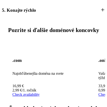
5. Konajte rýchlo
Pozrite si ďalšie doménové koncovky
.com
.onl
Najobľúbenejšia doména na svete
Vaša 
týždn
16,99
€
33,99
2,99
€
/1. ročník
0,99
Check availability
Check