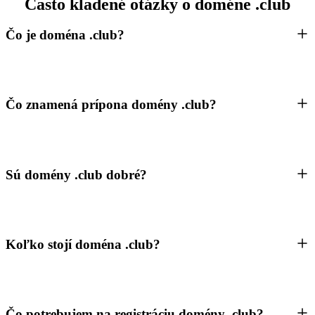
Často kladené otázky o doméne .club
Čo je doména .club?
Čo znamená prípona domény .club?
Sú domény .club dobré?
Koľko stojí doména .club?
Čo potrebujem na registráciu domény .club?