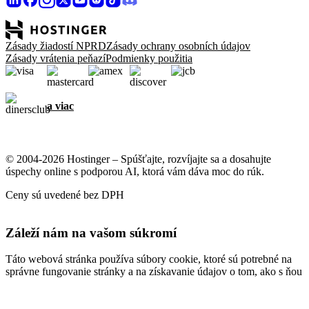
Zásady žiadostí NPRD
Zásady ochrany osobních údajov
Zásady vrátenia peňazí
Podmienky použitia
a viac
© 2004-2026 Hostinger – Spúšťajte, rozvíjajte sa a dosahujte
úspechy online s podporou AI, ktorá vám dáva moc do rúk.
Ceny sú uvedené bez DPH
Záleží nám na vašom súkromí
Táto webová stránka používa súbory cookie, ktoré sú potrebné na
správne fungovanie stránky a na získavanie údajov o tom, ako s ňou
komunikujete, ako aj na marketingové účely. Prijatím súhlasíte s
ukladaním súborov cookie do vášho zariadenia na účely cielenia
reklamy, personalizácie a analýzy, ako je opísané v našich