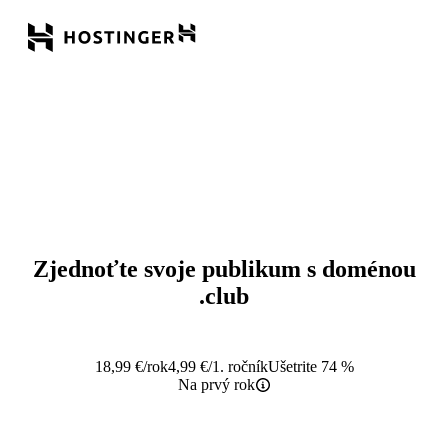
Zjednoťte svoje publikum s doménou
.club
18,99
€
/rok
4,99
€
/1. ročník
Ušetrite 74 %
Na prvý rok