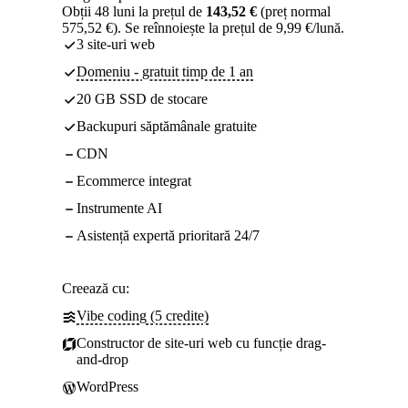
Obții 48 luni la prețul de
143,52 €
(preț normal
575,52 €). Se reînnoiește la prețul de 9,99 €/lună.
3 site-uri web
Domeniu - gratuit timp de 1 an
20 GB SSD de stocare
Backupuri săptămânale gratuite
CDN
Ecommerce integrat
Instrumente AI
Asistență expertă prioritară 24/7
Creează cu:
Vibe coding (5 credite)
Constructor de site-uri web cu funcție drag-
and-drop
WordPress