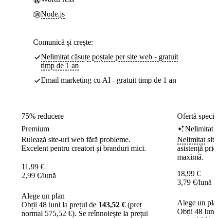
Node.js
Comunică și crește:
Nelimitat căsuțe poștale per site web - gratuit
timp de 1 an
Email marketing cu AI - gratuit timp de 1 an
75% reducere
Ofertă speci
Premium
Nelimitat
Rulează site-uri web fără probleme.
Nelimitat
site
Excelent pentru creatori și branduri mici.
asistență prio
maximă.
11,99
€
18,99
€
2,99
€
/lună
3,79
€
/lună
Alege un plan
Alege un pla
Obții 48 luni la prețul de
143,52 €
(preț
Obții 48 luni
normal 575,52 €). Se reînnoiește la prețul