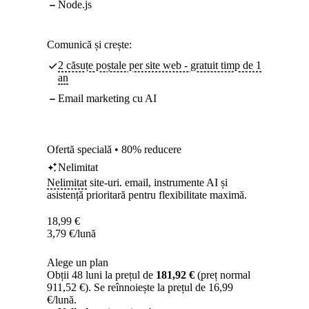
Node.js
Comunică și crește:
2 căsuțe poștale per site web - gratuit timp de 1
an
Email marketing cu AI
Ofertă specială • 80% reducere
Nelimitat
Nelimitat
site-uri. email, instrumente AI și
asistență prioritară pentru flexibilitate maximă.
18,99
€
3,79
€
/lună
Alege un plan
Obții 48 luni la prețul de
181,92 €
(preț normal
911,52 €). Se reînnoiește la prețul de 16,99
€/lună.