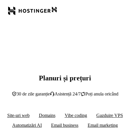
Planuri și prețuri
30 de zile garanție
Asistență 24/7
Poți anula oricând
Site-uri web
Domains
Vibe coding
Gazduire VPS
Automatizări AI
Email business
Email marketing