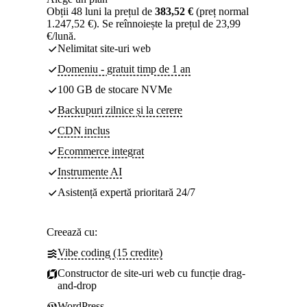
Obții 48 luni la prețul de
383,52 €
(preț normal
1.247,52 €). Se reînnoiește la prețul de 23,99
€/lună.
Nelimitat site-uri web
Domeniu - gratuit timp de 1 an
100 GB de stocare NVMe
Backupuri zilnice și la cerere
CDN inclus
Ecommerce integrat
Instrumente AI
Asistență expertă prioritară 24/7
Creează cu:
Vibe coding (15 credite)
Constructor de site-uri web cu funcție drag-
and-drop
WordPress