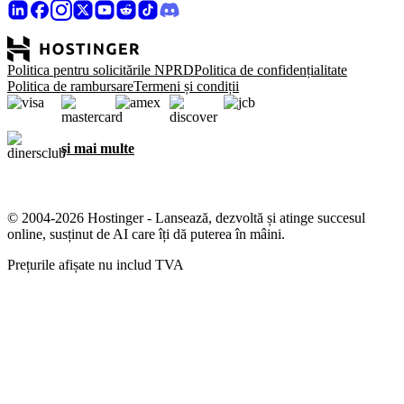
Politica pentru solicitările NPRD
Politica de confidențialitate
Politica de rambursare
Termeni și condiții
și mai multe
© 2004-2026 Hostinger - Lansează, dezvoltă și atinge succesul
online, susținut de AI care îți dă puterea în mâini.
Prețurile afișate nu includ TVA
Ne pasă de confidențialitatea ta
Acest site web utilizează cookie-uri care sunt necesare pentru ca
site-ul să funcționeze corect și pentru a obține date despre modul în
care interacționezi cu acesta, precum și în scopuri de marketing.
Dacă dai click pe Acceptă, îți exprimi acordul la stocarea modulelor