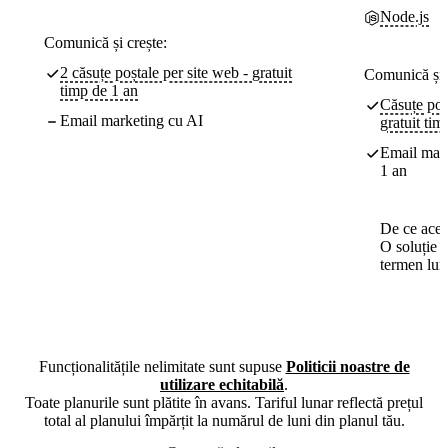
Node.js
Comunică și crește:
2 căsuțe poștale per site web - gratuit
Comunică și 
timp de 1 an
Căsuțe poș
Email marketing cu AI
gratuit tim
Email mark
1 an
De ce aces
O soluție 
termen lun
Funcționalitățile nelimitate sunt supuse
Politicii noastre de
utilizare echitabilă
.
Toate planurile sunt plătite în avans. Tariful lunar reflectă prețul
total al planului împărțit la numărul de luni din planul tău.