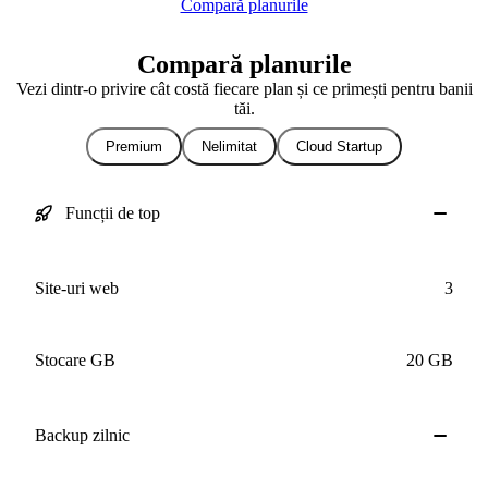
Compară planurile
Compară planurile
Vezi dintr-o privire cât costă fiecare plan și ce primești pentru banii
tăi.
Premium
Nelimitat
Cloud Startup
Funcții de top
Site-uri web
3
Stocare GB
20 GB
Backup
zilnic