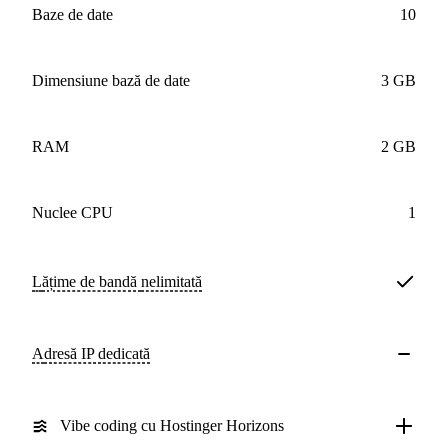
baze de date
10
Dimensiune bază de date
3 GB
RAM
2 GB
nuclee CPU
1
Lățime de bandă
nelimitată
Adresă IP dedicată
Vibe coding cu Hostinger Horizons