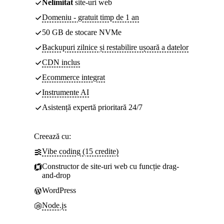
Nelimitat
site-uri web
Domeniu - gratuit timp de 1 an
50 GB de stocare NVMe
Backupuri zilnice și restabilire ușoară a datelor
CDN inclus
Ecommerce integrat
Instrumente AI
Asistență expertă prioritară 24/7
Creează cu:
Vibe coding (15 credite)
Constructor de site-uri web cu funcție drag-
and-drop
WordPress
Node.js