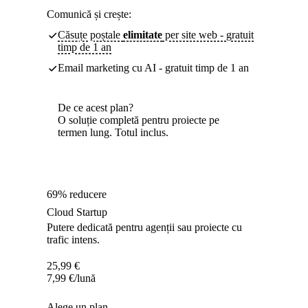
Comunică și crește:
Căsuțe poștale
elimitate
per site web - gratuit
timp de 1 an
Email marketing cu AI - gratuit timp de 1 an
De ce acest plan?
O soluție completă pentru proiecte pe
termen lung. Totul inclus.
69% reducere
Cloud Startup
Putere dedicată pentru agenții sau proiecte cu
trafic intens.
25,99
€
7,99
€
/lună
Alege un plan