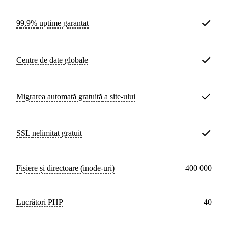
99,9%
uptime garantat
Centre de date
globale
Migrarea automată
gratuită
a site-ului
SSL
nelimitat gratuit
Fișiere și directoare (inode-uri)
400 000
lucrători PHP
40