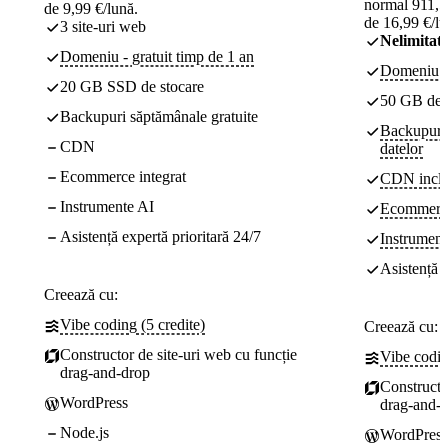
normal 911,52
de 9,99 €/lună.
de 16,99 €/lu
3 site-uri web
Nelimitat
Domeniu - gratuit timp de 1 an
Domeniu - 
20 GB SSD de stocare
50 GB de
Backupuri săptămânale gratuite
Backupuri z
CDN
datelor
Ecommerce integrat
CDN incl
Instrumente AI
Ecommerce
Asistență expertă prioritară 24/7
Instrument
Asistență e
Creează cu:
Vibe coding (5 credite)
Creează cu:
Constructor de site-uri web cu funcție
Vibe codin
drag-and-drop
Constructo
WordPress
drag-and-
Node.js
WordPress