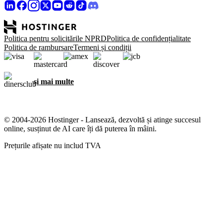
Politica pentru solicitările NPRD
Politica de confidențialitate
Politica de rambursare
Termeni și condiții
și mai multe
© 2004-2026 Hostinger - Lansează, dezvoltă și atinge succesul
online, susținut de AI care îți dă puterea în mâini.
Prețurile afișate nu includ TVA
Ne pasă de confidențialitatea ta
Acest site web utilizează cookie-uri care sunt necesare pentru ca
site-ul să funcționeze corect și pentru a obține date despre modul în
care interacționezi cu acesta, precum și în scopuri de marketing.
Dacă dai click pe Acceptă, îți exprimi acordul la stocarea modulelor