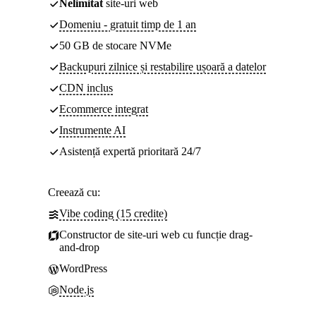
Nelimitat
site-uri web
Domeniu - gratuit timp de 1 an
50 GB de stocare NVMe
Backupuri zilnice și restabilire ușoară a datelor
CDN inclus
Ecommerce integrat
Instrumente AI
Asistență expertă prioritară 24/7
Creează cu:
Vibe coding (15 credite)
Constructor de site-uri web cu funcție drag-
and-drop
WordPress
Node.js