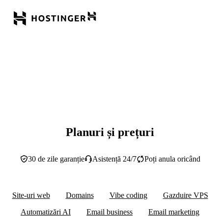
Planuri și prețuri
30 de zile garanție
Asistență 24/7
Poți anula oricând
Site-uri web
Domains
Vibe coding
Gazduire VPS
Automatizări AI
Email business
Email marketing