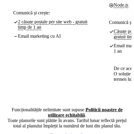
Node.js
Comunică și crește:
2 căsuțe poștale per site web - gratuit
Comunică și 
timp de 1 an
Căsuțe poș
Email marketing cu AI
gratuit tim
Email mark
1 an
De ce aces
O soluție 
termen lun
Funcționalitățile nelimitate sunt supuse
Politicii noastre de
utilizare echitabilă
.
Toate planurile sunt plătite în avans. Tariful lunar reflectă prețul
total al planului împărțit la numărul de luni din planul tău.