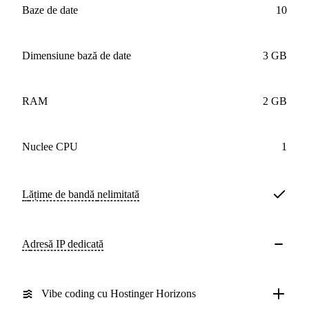
baze de date
10
Dimensiune bază de date
3 GB
RAM
2 GB
nuclee CPU
1
Lățime de bandă
nelimitată
Adresă IP dedicată
Vibe coding cu Hostinger Horizons