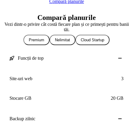
Compară planurile
Compară planurile
Vezi dintr-o privire cât costă fiecare plan și ce primești pentru banii
tăi.
Premium
Nelimitat
Cloud Startup
Funcții de top
Site-uri web
3
Stocare GB
20 GB
Backup
zilnic