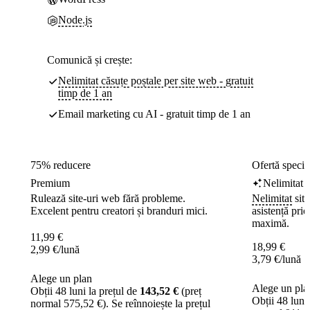
Node.js
Comunică și crește:
Nelimitat căsuțe poștale per site web - gratuit
timp de 1 an
Email marketing cu AI - gratuit timp de 1 an
75% reducere
Ofertă speci
Premium
Nelimitat
Rulează site-uri web fără probleme.
Nelimitat
site
Excelent pentru creatori și branduri mici.
asistență prio
maximă.
11,99
€
18,99
€
2,99
€
/lună
3,79
€
/lună
Alege un plan
Alege un pla
Obții 48 luni la prețul de
143,52 €
(preț
Obții 48 luni
normal 575,52 €). Se reînnoiește la prețul