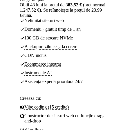
Obții 48 luni la prețul de
383,52 €
(preț normal
1.247,52 €). Se reînnoiește la prețul de 23,99
€/lună.
Nelimitat site-uri web
Domeniu - gratuit timp de 1 an
100 GB de stocare NVMe
Backupuri zilnice și la cerere
CDN inclus
Ecommerce integrat
Instrumente AI
Asistență expertă prioritară 24/7
Creează cu:
Vibe coding (15 credite)
Constructor de site-uri web cu funcție drag-
and-drop
WordPress