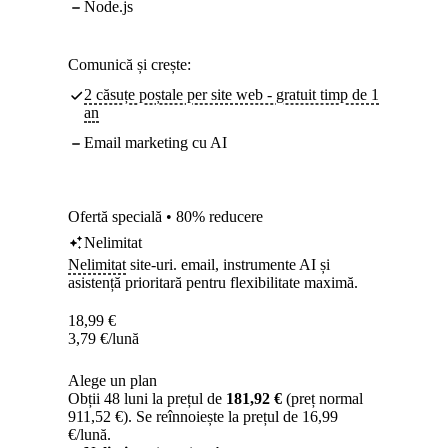
Node.js
Comunică și crește:
2 căsuțe poștale per site web - gratuit timp de 1
an
Email marketing cu AI
Ofertă specială • 80% reducere
Nelimitat
Nelimitat
site-uri. email, instrumente AI și
asistență prioritară pentru flexibilitate maximă.
18,99
€
3,79
€
/lună
Alege un plan
Obții 48 luni la prețul de
181,92 €
(preț normal
911,52 €). Se reînnoiește la prețul de 16,99
€/lună.