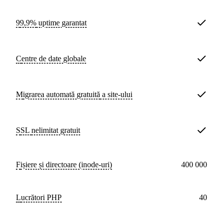
99,9%
uptime garantat
Centre de date
globale
Migrarea automată
gratuită
a site-ului
SSL
nelimitat gratuit
Fișiere și directoare (inode-uri)
400 000
lucrători PHP
40