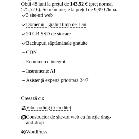
Obții 48 luni la prețul de
143,52 €
(preț normal
575,52 €). Se reînnoiește la prețul de 9,99 €/lună.
3 site-uri web
Domeniu - gratuit timp de 1 an
20 GB SSD de stocare
Backupuri săptămânale gratuite
CDN
Ecommerce integrat
Instrumente AI
Asistență expertă prioritară 24/7
Creează cu:
Vibe coding (5 credite)
Constructor de site-uri web cu funcție drag-
and-drop
WordPress