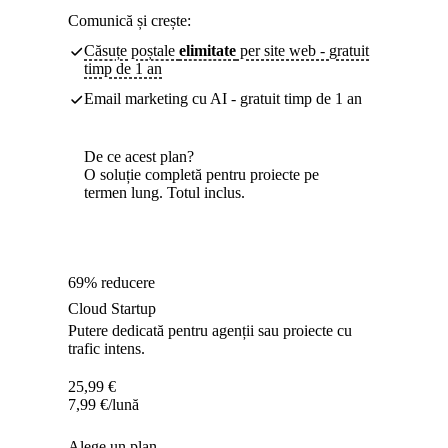
Comunică și crește:
Căsuțe poștale
elimitate
per site web - gratuit
timp de 1 an
Email marketing cu AI - gratuit timp de 1 an
De ce acest plan?
O soluție completă pentru proiecte pe
termen lung. Totul inclus.
69% reducere
Cloud Startup
Putere dedicată pentru agenții sau proiecte cu
trafic intens.
25,99
€
7,99
€
/lună
Alege un plan