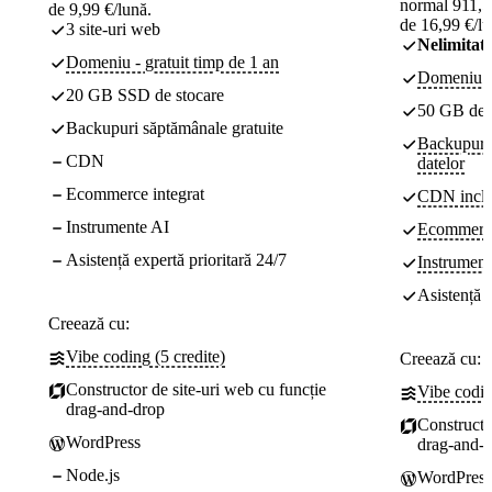
normal 911,52
de 9,99 €/lună.
de 16,99 €/lu
3 site-uri web
Nelimitat
Domeniu - gratuit timp de 1 an
Domeniu - 
20 GB SSD de stocare
50 GB de
Backupuri săptămânale gratuite
Backupuri z
CDN
datelor
Ecommerce integrat
CDN incl
Instrumente AI
Ecommerce
Asistență expertă prioritară 24/7
Instrument
Asistență e
Creează cu:
Vibe coding (5 credite)
Creează cu:
Constructor de site-uri web cu funcție
Vibe codin
drag-and-drop
Constructo
WordPress
drag-and-
Node.js
WordPress