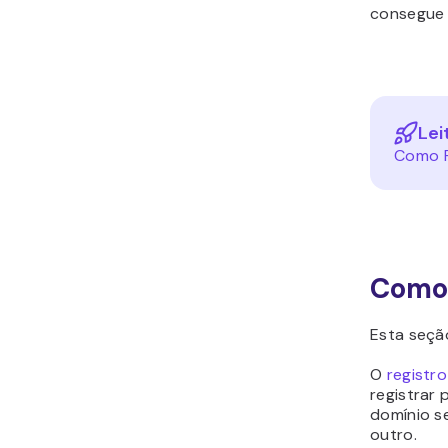
consegue f
Lei
Como F
Como
Esta seção
O
registro
registrar 
domínio s
outro.