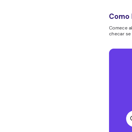
Como R
Comece ab
checar se 