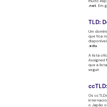
muito esp
.net
. Em 
TLD: D
Um domíni
que fica 
disponíve
.edu
.
A lista o
Assigned 
que a lis
seguir.
ccTLD:
Os ccTLDs
internaci
o Japão o