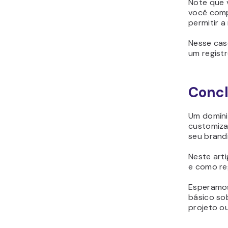
Note que 
você comp
permitir 
Nesse cas
um registr
Conc
Um domíni
customiza
seu
brand
Neste art
e como reg
Esperamos
básico so
projeto ou