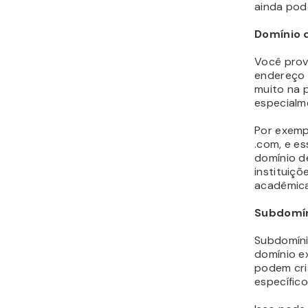
ainda pod
Domínio 
Você prov
endereço 
muito na p
especialm
Por exemp
.com, e e
domínio d
instituiç
acadêmica
Subdomí
Subdomíni
domínio ex
podem cri
específico