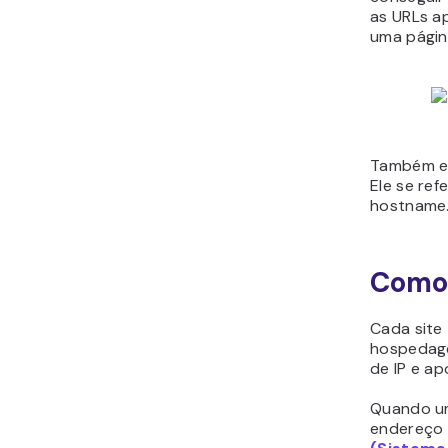
as URLs a
uma página
Também e
Ele se re
hostname
Como
Cada site
hospedage
de IP e a
Quando um
endereço 