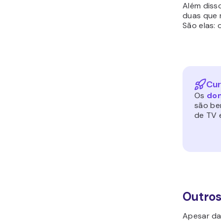
Além diss
duas que 
São elas: 
Cur
Os
dom
são be
de TV e
Outros
Apesar da