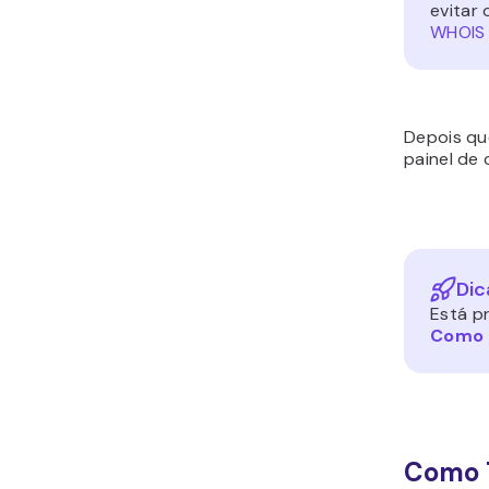
evitar
WHOIS
Depois qu
painel de
Dic
Está p
Como 
Como T