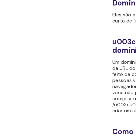
Domín
Eles são 
curta de 
u003cs
domíni
Um domíni
da URL do
feito da c
pessoas v
navegado
você não 
comprar u
/u003eu00
criar um 
Como E