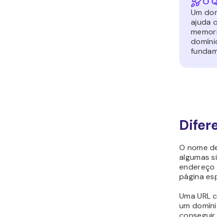
O Q
Um domí
ajuda o
memori
domíni
fundame
Difer
O nome de
algumas s
endereço 
página esp
Uma URL c
um domínio
conseguir