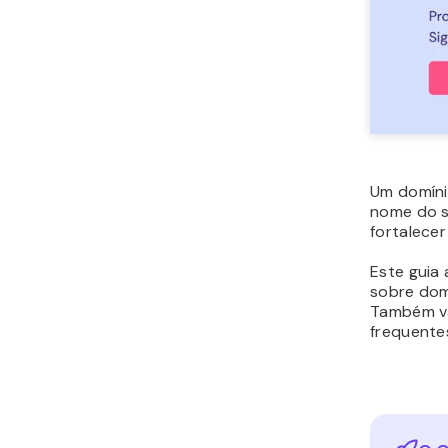
Um domíni
nome do s
fortalecer
Este guia 
sobre dom
Também va
frequente