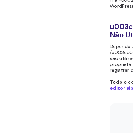
href=u00
WordPres
u003c
Não Ut
Depende d
/u003eu00
são utili
proprietá
registrar 
Todo o co
editoriai