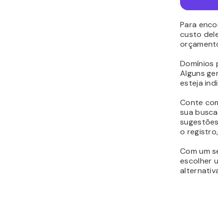
Para enco
custo dele
orçament
Domínios 
Alguns ge
esteja ind
Conte com
sua busca
sugestões
o registr
Com um se
escolher 
alternativ