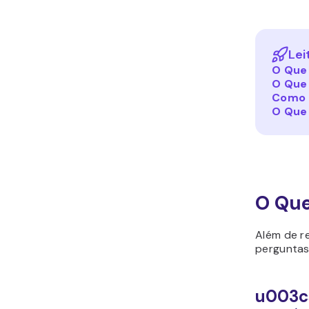
Lei
O Que
O Que
Como 
O Que
O Que
Além de r
perguntas
u003cs