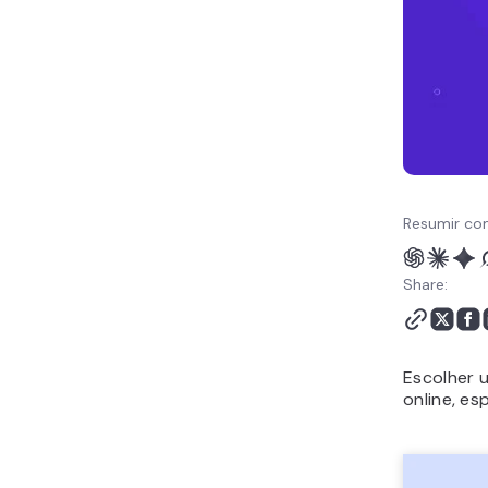
O Que é Domínio –
Perguntas Frequentes
Resumir co
Share:
Escolher 
online, es