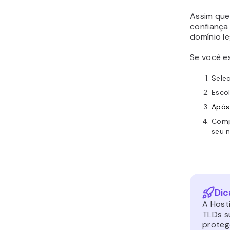
Assim que
confiança 
domínio le
Se você es
Sele
Escol
Após
Compl
seu 
Dic
A Host
TLDs s
proteg