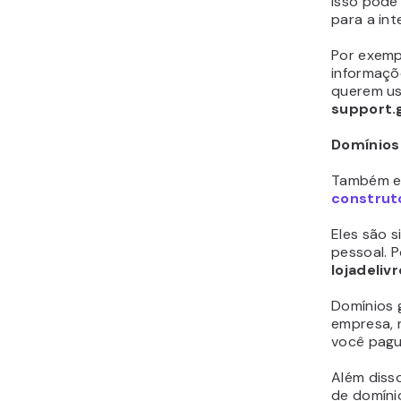
Isso pode
para a int
Por exemp
informaçõ
querem us
support.
Domínios
Também ex
construt
Eles são s
pessoal. P
lojadeli
Domínios 
empresa, 
você pagu
Além diss
de domíni