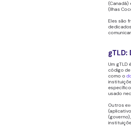
(Canadá)
(Ilhas Coc
Eles são 
dedicados
comunicar
gTLD: 
Um gTLD é
código de
como o
do
instituiçõ
específico
usado nec
Outros ex
(aplicativo
(governo)
instituiçõ