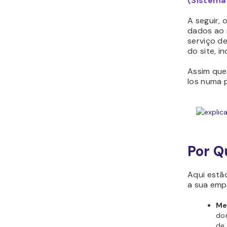
(Sistema
A seguir,
dados ao 
serviço d
do site, i
Assim que
los numa p
Por Q
Aqui estã
a sua emp
Me
dom
de 