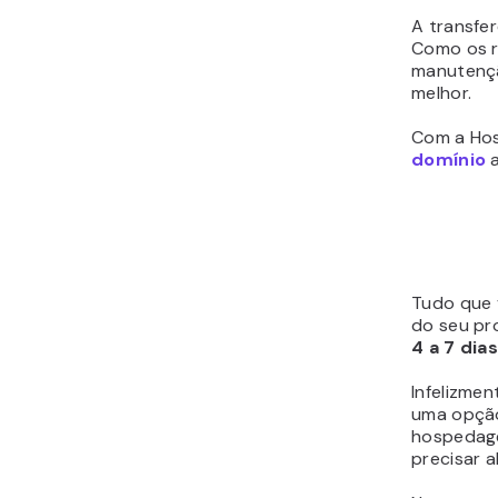
A transfe
Como os r
manutençã
melhor.
Com a Hos
domínio
a
Tudo que 
do seu pr
4 a 7 dias
Infelizme
uma opção
hospedage
precisar a