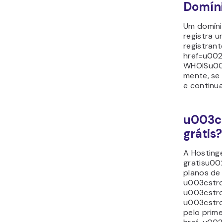
Domín
Um domíni
registra u
registran
href=u002
WHOISu00
mente, se
e continu
u003c
gráti
A Hosting
gratisu00
planos de
u003cstr
u003cstr
u003cstro
pelo prim