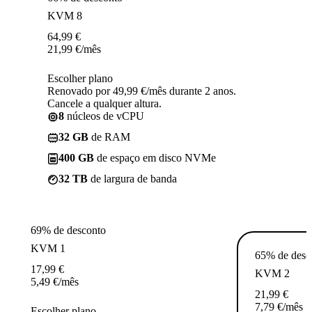
KVM 8
64,99
€
21,99
€
/mês
Escolher plano
Renovado por 49,99 €/mês durante 2 anos.
Cancele a qualquer altura.
8
núcleos de vCPU
32 GB
de RAM
400 GB
de espaço em disco NVMe
32 TB
de largura de banda
69% de desconto
KVM 1
65% de desc
17,99
€
KVM 2
5,49
€
/mês
21,99
€
7,79
€
/mês
Escolher plano