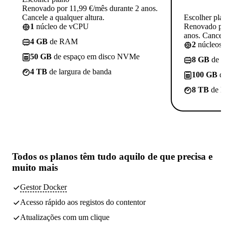
Renovado por 11,99 €/mês durante 2 anos.
Cancele a qualquer altura.
Escolher pla
1
núcleo de vCPU
Renovado po
anos. Cancele
4 GB
de RAM
2
núcleos
50 GB
de espaço em disco NVMe
8 GB
de 
4 TB
de largura de banda
100 GB
d
8 TB
de l
Todos os planos têm
tudo aquilo de que precisa
e
muito mais
Gestor Docker
Acesso rápido aos registos do contentor
Atualizações com um clique