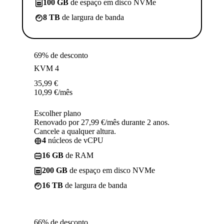
100 GB
de espaço em disco NVMe
8 TB
de largura de banda
69% de desconto
KVM 4
35,99
€
10,99
€
/mês
Escolher plano
Renovado por 27,99 €/mês durante 2 anos.
Cancele a qualquer altura.
4
núcleos de vCPU
16 GB
de RAM
200 GB
de espaço em disco NVMe
16 TB
de largura de banda
66% de desconto