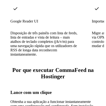
Google Reader UI
Importaç
Disposição de três painéis com lista de feeds,
Migre as 
lista de entradas e vista de leitura – mais
via OPML
atalhos de teclado completos (j/k/v/m) para
controlo 
uma navegação rápida que os utilizadores de
mudar de 
RSS de longa data reconhecem
instantaneamente.
Por que executar CommaFeed na
Hostinger
Lance com um clique
Obtenha a sua aplicação a funcionar instantaneamente
com uma configuração pré-configurada. Sem instalação