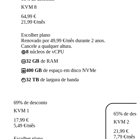
KVM 8
64,99
€
21,99
€
/mês
Escolher plano
Renovado por 49,99 €/mês durante 2 anos.
Cancele a qualquer altura.
8
núcleos de vCPU
32 GB
de RAM
400 GB
de espaço em disco NVMe
32 TB
de largura de banda
69% de desconto
KVM 1
65% de desc
17,99
€
KVM 2
5,49
€
/mês
21,99
€
7,79
€
/mês
Escolher plano