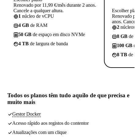
Renovado por 11,99 €/mês durante 2 anos.
Cancele a qualquer altura.
Escolher pla
1
núcleo de vCPU
Renovado po
anos. Cancele
4 GB
de RAM
2
núcleos
50 GB
de espaço em disco NVMe
8 GB
de 
4 TB
de largura de banda
100 GB
d
8 TB
de l
Todos os planos têm
tudo aquilo de que precisa
e
muito mais
Gestor Docker
Acesso rápido aos registos do contentor
Atualizações com um clique