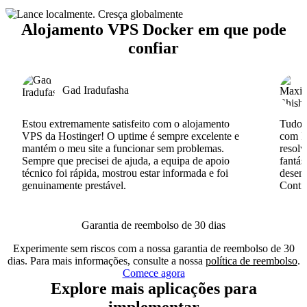
Alojamento VPS Docker em que pode
confiar
Gad Iradufasha
Estou extremamente satisfeito com o alojamento
Tudo c
VPS da Hostinger! O uptime é sempre excelente e
com I
mantém o meu site a funcionar sem problemas.
resolv
Sempre que precisei de ajuda, a equipa de apoio
fantás
técnico foi rápida, mostrou estar informada e foi
desenv
genuinamente prestável.
Conti
Garantia de reembolso de 30 dias
Experimente sem riscos com a nossa garantia de reembolso de 30
dias. Para mais informações, consulte a nossa
política de reembolso
.
Comece agora
Explore mais aplicações para
implementar