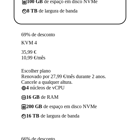
100 GB
de espaço em disco NVMe
8 TB
de largura de banda
69% de desconto
KVM 4
35,99
€
10,99
€
/mês
Escolher plano
Renovado por 27,99 €/mês durante 2 anos.
Cancele a qualquer altura.
4
núcleos de vCPU
16 GB
de RAM
200 GB
de espaço em disco NVMe
16 TB
de largura de banda
66% de desconto