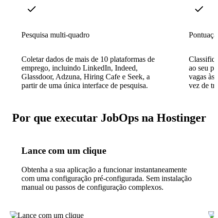
Pesquisa multi-quadro
Pontuaçã
Coletar dados de mais de 10 plataformas de
Classifiq
emprego, incluindo LinkedIn, Indeed,
ao seu pe
Glassdoor, Adzuna, Hiring Cafe e Seek, a
vagas às 
partir de uma única interface de pesquisa.
vez de tr
Por que executar JobOps na Hostinger
Lance com um clique
Obtenha a sua aplicação a funcionar instantaneamente
com uma configuração pré-configurada. Sem instalação
manual ou passos de configuração complexos.