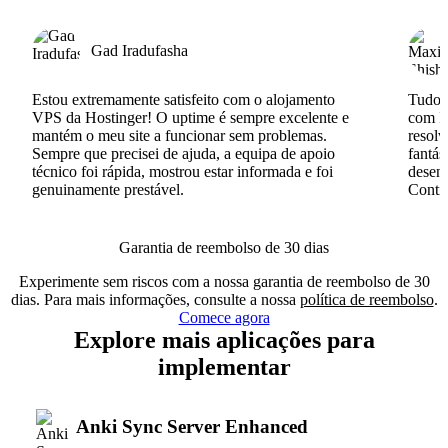
Gad Iradufasha
Estou extremamente satisfeito com o alojamento
Tudo c
VPS da Hostinger! O uptime é sempre excelente e
com I
mantém o meu site a funcionar sem problemas.
resolv
Sempre que precisei de ajuda, a equipa de apoio
fantás
técnico foi rápida, mostrou estar informada e foi
desenv
genuinamente prestável.
Conti
Garantia de reembolso de 30 dias
Experimente sem riscos com a nossa garantia de reembolso de 30
dias. Para mais informações, consulte a nossa
política de reembolso
.
Comece agora
Explore mais aplicações para
implementar
Anki Sync Server Enhanced