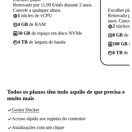
Renovado por 11,99 €/mês durante 2 anos.
Cancele a qualquer altura.
Escolher pla
1
núcleo de vCPU
Renovado po
anos. Cancele
4 GB
de RAM
2
núcleos
50 GB
de espaço em disco NVMe
8 GB
de 
4 TB
de largura de banda
100 GB
d
8 TB
de l
Todos os planos têm
tudo aquilo de que precisa
e
muito mais
Gestor Docker
Acesso rápido aos registos do contentor
Atualizações com um clique