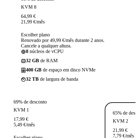
KVM 8
64,99
€
21,99
€
/mês
Escolher plano
Renovado por 49,99 €/mês durante 2 anos.
Cancele a qualquer altura.
8
núcleos de vCPU
32 GB
de RAM
400 GB
de espaço em disco NVMe
32 TB
de largura de banda
69% de desconto
KVM 1
65% de desc
17,99
€
KVM 2
5,49
€
/mês
21,99
€
7,79
€
/mês
Escolher plano