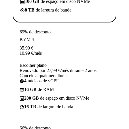
100 GB
de espaço em disco NVMe
8 TB
de largura de banda
69% de desconto
KVM 4
35,99
€
10,99
€
/mês
Escolher plano
Renovado por 27,99 €/mês durante 2 anos.
Cancele a qualquer altura.
4
núcleos de vCPU
16 GB
de RAM
200 GB
de espaço em disco NVMe
16 TB
de largura de banda
66% de desconto