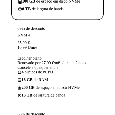
100 GB
de espaço em disco NVMe
8 TB
de largura de banda
69% de desconto
KVM 4
35,99
€
10,99
€
/mês
Escolher plano
Renovado por 27,99 €/mês durante 2 anos.
Cancele a qualquer altura.
4
núcleos de vCPU
16 GB
de RAM
200 GB
de espaço em disco NVMe
16 TB
de largura de banda
66% de desconto