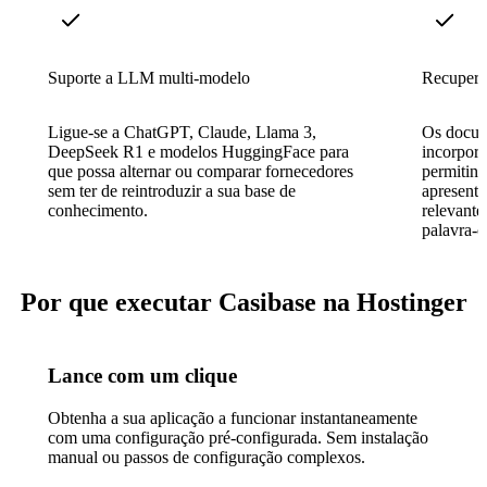
Suporte a LLM multi-modelo
Recupera
Ligue-se a ChatGPT, Claude, Llama 3,
Os docum
DeepSeek R1 e modelos HuggingFace para
incorpor
que possa alternar ou comparar fornecedores
permitin
sem ter de reintroduzir a sua base de
apresenta
conhecimento.
relevante
palavra-c
Por que executar Casibase na Hostinger
Lance com um clique
Obtenha a sua aplicação a funcionar instantaneamente
com uma configuração pré-configurada. Sem instalação
manual ou passos de configuração complexos.