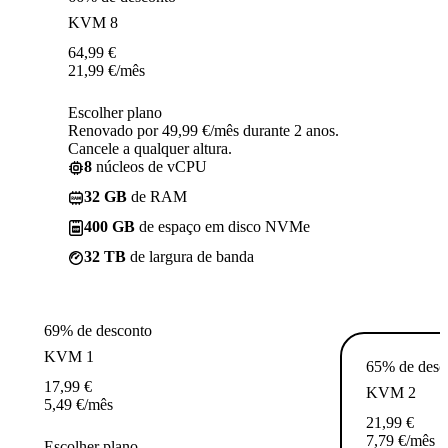
KVM 8
64,99
€
21,99
€
/mês
Escolher plano
Renovado por 49,99 €/mês durante 2 anos.
Cancele a qualquer altura.
8
núcleos de vCPU
32 GB
de RAM
400 GB
de espaço em disco NVMe
32 TB
de largura de banda
69% de desconto
KVM 1
65% de desc
17,99
€
KVM 2
5,49
€
/mês
21,99
€
7,79
€
/mês
Escolher plano