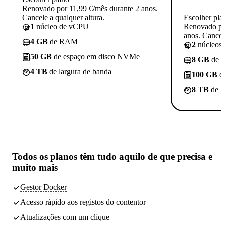
Renovado por 11,99 €/mês durante 2 anos.
Cancele a qualquer altura.
Escolher pla
1
núcleo de vCPU
Renovado po
anos. Cancele
4 GB
de RAM
2
núcleos
50 GB
de espaço em disco NVMe
8 GB
de 
4 TB
de largura de banda
100 GB
d
8 TB
de l
Todos os planos têm
tudo aquilo de que precisa
e
muito mais
Gestor Docker
Acesso rápido aos registos do contentor
Atualizações com um clique