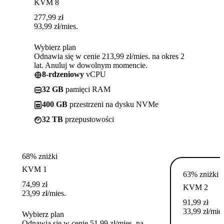
KVM 8
277,99
zł
93,99
zł
/mies.
Wybierz plan
Odnawia się w cenie 213,99 zł/mies. na okres 2
lat. Anuluj w dowolnym momencie.
8-rdzeniowy
vCPU
32 GB
pamięci RAM
400 GB
przestrzeni na dysku NVMe
32 TB
przepustowości
68% zniżki
KVM 1
63% zniżki
74,99
zł
KVM 2
23,99
zł
/mies.
91,99
zł
33,99
zł
/mies
Wybierz plan
Odnawia się w cenie 51,99 zł/mies. na