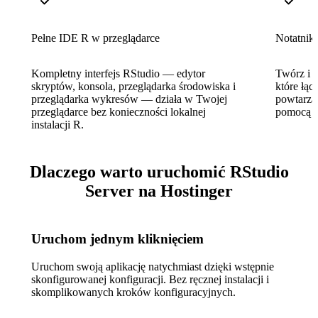
Pełne IDE R w przeglądarce
Notatnik
Kompletny interfejs RStudio — edytor
Twórz i 
skryptów, konsola, przeglądarka środowiska i
które łąc
przeglądarka wykresów — działa w Twojej
powtarza
przeglądarce bez konieczności lokalnej
pomocą je
instalacji R.
Dlaczego warto uruchomić RStudio
Server na Hostinger
Uruchom jednym kliknięciem
Uruchom swoją aplikację natychmiast dzięki wstępnie
skonfigurowanej konfiguracji. Bez ręcznej instalacji i
skomplikowanych kroków konfiguracyjnych.