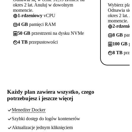
okres 2 lat. Anuluj w dowolnym
Wybierz pla
momencie.
Odnawia się 
1-rdzeniowy
vCPU
okres 2 lat.
momencie.
4 GB
pamięci RAM
2-rdzeni
50 GB
przestrzeni na dysku NVMe
8 GB
pam
4 TB
przepustowości
100 GB
pr
8 TB
prze
Każdy plan zawiera
wszystko, czego
potrzebujesz
i jeszcze więcej
Menedżer Docker
Szybki dostęp do logów kontenerów
Aktualizacje jednym kliknięciem