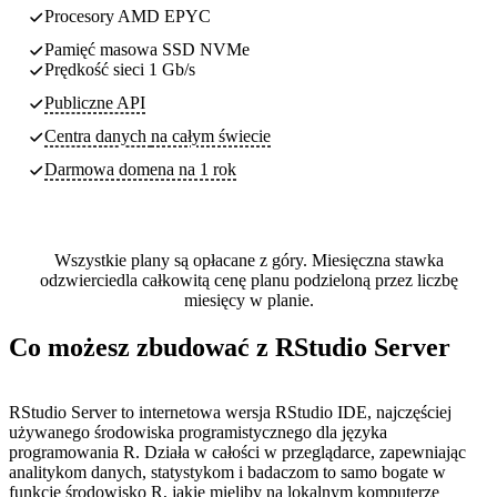
Procesory AMD EPYC
Pamięć masowa SSD NVMe
Prędkość sieci 1 Gb/s
Publiczne API
Centra danych
na całym świecie
Darmowa domena na 1 rok
Wszystkie plany są opłacane z góry. Miesięczna stawka
odzwierciedla całkowitą cenę planu podzieloną przez liczbę
miesięcy w planie.
Co możesz zbudować z RStudio Server
RStudio Server to internetowa wersja RStudio IDE, najczęściej
używanego środowiska programistycznego dla języka
programowania R. Działa w całości w przeglądarce, zapewniając
analitykom danych, statystykom i badaczom to samo bogate w
funkcje środowisko R, jakie mieliby na lokalnym komputerze