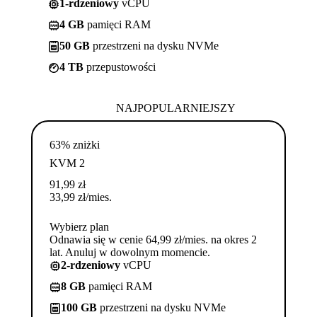
1-rdzeniowy
vCPU
4 GB
pamięci RAM
50 GB
przestrzeni na dysku NVMe
4 TB
przepustowości
NAJPOPULARNIEJSZY
63% zniżki
KVM 2
91,99
zł
33,99
zł
/mies.
Wybierz plan
Odnawia się w cenie 64,99 zł/mies. na okres 2
lat. Anuluj w dowolnym momencie.
2-rdzeniowy
vCPU
8 GB
pamięci RAM
100 GB
przestrzeni na dysku NVMe