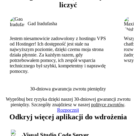
liczyć
Gad Iradufasha
Jestem niesamowicie zadowolony z hostingu VPS
Wszyst
od Hostinger! Ich dostępność jest stale na
chatbo
najwyższym poziomie, dzięki czemu moja strona
rozwi
działa płynnie. Za każdym razem, gdy
żadny
potrzebowałem pomocy, ich zespół wsparcia
wszys
technicznego był szybki, kompetentny i naprawdę
pomocny.
30-dniowa gwarancja zwrotu pieniędzy
Wypróbuj bez ryzyka dzięki naszej 30-dniowej gwarancji zwrotu
pieniędzy. Szczegóły znajdziesz w naszej
polityce zwrotów
.
Rozpocznij
Odkryj więcej aplikacji do wdrożenia
Visual Studio Code Server