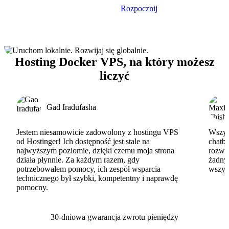
Rozpocznij
Hosting Docker VPS, na który możesz
liczyć
Gad Iradufasha
Jestem niesamowicie zadowolony z hostingu VPS
Wszyst
od Hostinger! Ich dostępność jest stale na
chatbo
najwyższym poziomie, dzięki czemu moja strona
rozwi
działa płynnie. Za każdym razem, gdy
żadny
potrzebowałem pomocy, ich zespół wsparcia
wszys
technicznego był szybki, kompetentny i naprawdę
pomocny.
30-dniowa gwarancja zwrotu pieniędzy