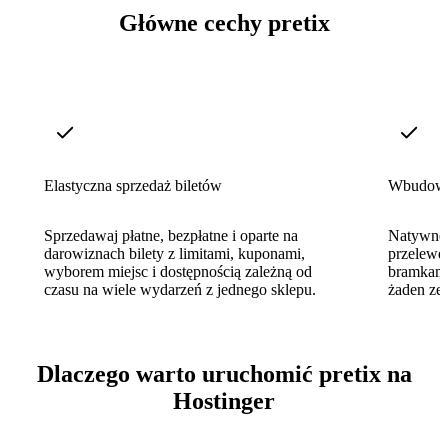
Główne cechy pretix
Elastyczna sprzedaż biletów
Wbudowan
Sprzedawaj płatne, bezpłatne i oparte na
Natywne i
darowiznach bilety z limitami, kuponami,
przelewe
wyborem miejsc i dostępnością zależną od
bramkami
czasu na wiele wydarzeń z jednego sklepu.
żaden ze
Dlaczego warto uruchomić pretix na
Hostinger