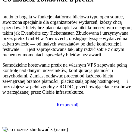
pretix to bogata w funkcje platforma biletowa typu open source,
stworzona specjalnie dla organizatorów wydarzeń, którzy chcą
sprzedawać bilety bez płacenia opłat za bilet komercyjnym usługom,
takim jak Eventbrite czy Ticketmaster. Zbudowana i utrzymywana
przez pretix GmbH w Niemczech, obsługuje tysiące wydarzeń na
całym świecie — od małych warsztatów po duże konferencje i
festiwale — i jest zaprojektowana tak, aby radzić sobie z dużym
ruchem w momentach sprzedaży biletów bez awarii.
Samodzielne hostowanie pretix na własnym VPS zapewnia pełną
kontrolę nad danymi uczestników, konfiguracją płatności i
przychodami. Zamiast oddawać procent od każdego biletu
zewnętrznej bramce płatności, płacisz stałą opłatę hostingową — i
pozostajesz w pełni zgodny z RODO, przechowując dane osobowe
w zarządzanej przez Ciebie infrastrukturze.
Rozpocznij