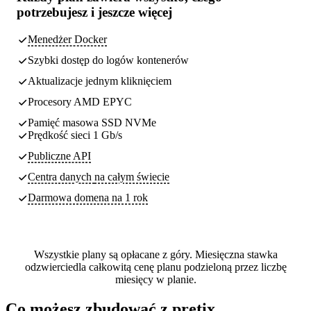
potrzebujesz
i jeszcze więcej
Menedżer Docker
Szybki dostęp do logów kontenerów
Aktualizacje jednym kliknięciem
Procesory AMD EPYC
Pamięć masowa SSD NVMe
Prędkość sieci 1 Gb/s
Publiczne API
Centra danych
na całym świecie
Darmowa domena na 1 rok
Wszystkie plany są opłacane z góry. Miesięczna stawka
odzwierciedla całkowitą cenę planu podzieloną przez liczbę
miesięcy w planie.
Co możesz zbudować z pretix