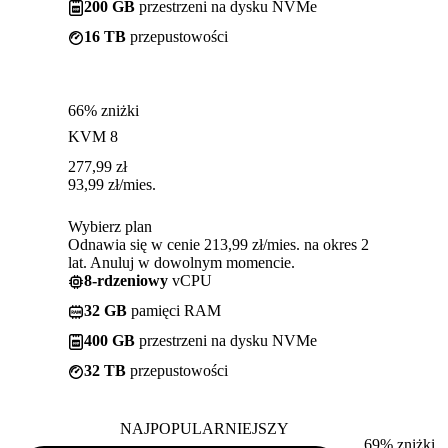
200 GB
przestrzeni na dysku NVMe
16 TB
przepustowości
66% zniżki
KVM 8
277,99
zł
93,99
zł
/mies.
Wybierz plan
Odnawia się w cenie 213,99 zł/mies. na okres 2
lat. Anuluj w dowolnym momencie.
8-rdzeniowy
vCPU
32 GB
pamięci RAM
400 GB
przestrzeni na dysku NVMe
32 TB
przepustowości
NAJPOPULARNIEJSZY
69% zniżki