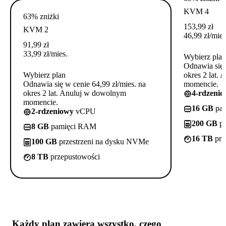
KVM 4
63% zniżki
153,99
zł
KVM 2
46,99
zł
/mies
91,99
zł
33,99
zł
/mies.
Wybierz plan
Odnawia się 
Wybierz plan
okres 2 lat.
Odnawia się w cenie 64,99 zł/mies. na
momencie.
okres 2 lat. Anuluj w dowolnym
4-rdzeni
momencie.
16 GB
pa
2-rdzeniowy
vCPU
200 GB
pr
8 GB
pamięci RAM
16 TB
prz
100 GB
przestrzeni na dysku NVMe
8 TB
przepustowości
Każdy plan zawiera
wszystko, czego