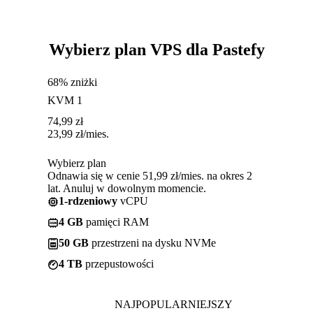
Wybierz plan VPS dla Pastefy
68% zniżki
KVM 1
74,99
zł
23,99
zł
/mies.
Wybierz plan
Odnawia się w cenie 51,99 zł/mies. na okres 2
lat. Anuluj w dowolnym momencie.
1-rdzeniowy
vCPU
4 GB
pamięci RAM
50 GB
przestrzeni na dysku NVMe
4 TB
przepustowości
NAJPOPULARNIEJSZY