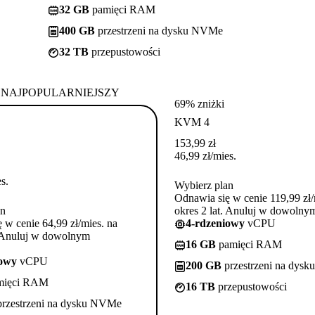
32 GB
pamięci RAM
400 GB
przestrzeni na dysku NVMe
32 TB
przepustowości
NAJPOPULARNIEJSZY
69% zniżki
KVM 4
153,99
zł
46,99
zł
/mies.
s.
Wybierz plan
Odnawia się w cenie 119,99 zł/
an
okres 2 lat. Anuluj w dowoln
 w cenie 64,99 zł/mies. na
4-rdzeniowy
vCPU
. Anuluj w dowolnym
16 GB
pamięci RAM
iowy
vCPU
200 GB
przestrzeni na dys
mięci RAM
16 TB
przepustowości
rzestrzeni na dysku NVMe