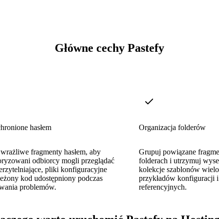
Główne cechy Pastefy
chronione hasłem
Organizacja folderów
 wrażliwe fragmenty hasłem, aby
Grupuj powiązane fragm
toryzowani odbiorcy mogli przeglądać
folderach i utrzymuj wys
rzytelniające, pliki konfiguracyjne
kolekcje szablonów wielo
rzeżony kod udostępniony podczas
przykładów konfiguracji i
wania problemów.
referencyjnych.