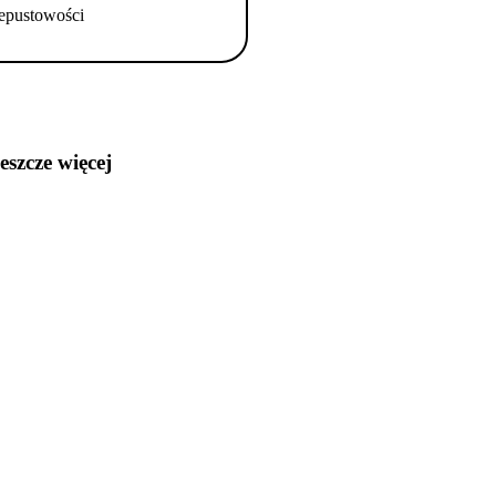
epustowości
jeszcze więcej