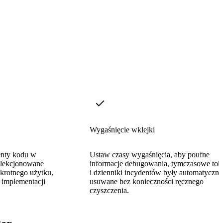
Wygaśnięcie wklejki
enty kodu w
Ustaw czasy wygaśnięcia, aby poufne
elekcjonowane
informacje debugowania, tymczasowe tok
krotnego użytku,
i dzienniki incydentów były automatyczni
 implementacji
usuwane bez konieczności ręcznego
czyszczenia.