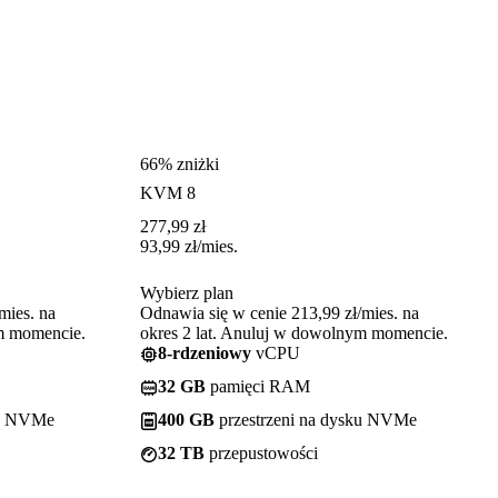
66% zniżki
KVM 8
277,99
zł
93,99
zł
/mies.
Wybierz plan
mies. na
Odnawia się w cenie 213,99 zł/mies. na
ym momencie.
okres 2 lat. Anuluj w dowolnym momencie.
8-rdzeniowy
vCPU
32 GB
pamięci RAM
ku NVMe
400 GB
przestrzeni na dysku NVMe
32 TB
przepustowości