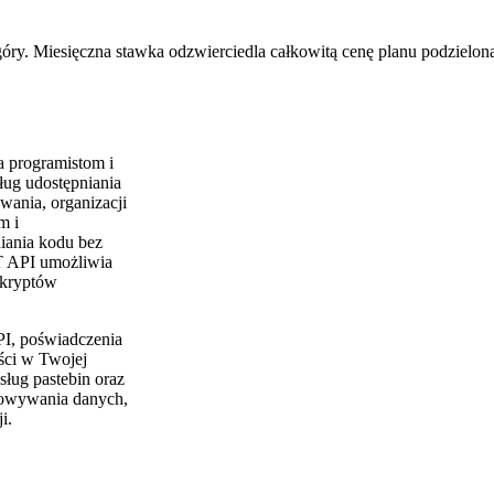
óry. Miesięczna stawka odzwierciedla całkowitą cenę planu podzieloną
a programistom i
ług udostępniania
wania, organizacji
m i
iania kodu bez
ST API umożliwia
skryptów
I, poświadczenia
ści w Twojej
sług pastebin oraz
howywania danych,
i.