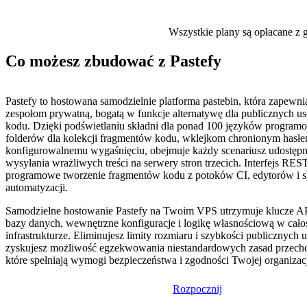
Wszystkie plany są opłacane z g
Co możesz zbudować z Pastefy
Pastefy to hostowana samodzielnie platforma pastebin, która zapewni
zespołom prywatną, bogatą w funkcje alternatywę dla publicznych us
kodu. Dzięki podświetlaniu składni dla ponad 100 języków programo
folderów dla kolekcji fragmentów kodu, wklejkom chronionym hasłe
konfigurowalnemu wygaśnięciu, obejmuje każdy scenariusz udostępn
wysyłania wrażliwych treści na serwery stron trzecich. Interfejs RE
programowe tworzenie fragmentów kodu z potoków CI, edytorów i 
automatyzacji.
Samodzielne hostowanie Pastefy na Twoim VPS utrzymuje klucze AP
bazy danych, wewnętrzne konfiguracje i logikę własnościową w cało
infrastrukturze. Eliminujesz limity rozmiaru i szybkości publicznych u
zyskujesz możliwość egzekwowania niestandardowych zasad przec
które spełniają wymogi bezpieczeństwa i zgodności Twojej organizacj
Rozpocznij