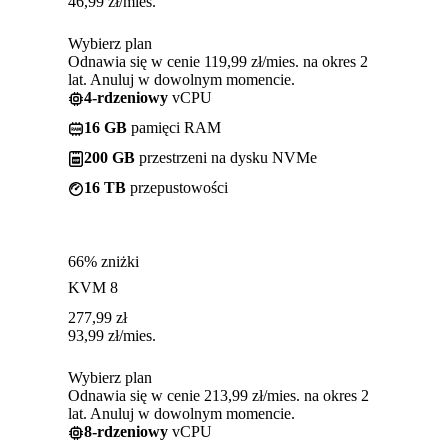
46,99
zł
/mies.
Wybierz plan
Odnawia się w cenie 119,99 zł/mies. na okres 2
lat. Anuluj w dowolnym momencie.
4-rdzeniowy
vCPU
16 GB
pamięci RAM
200 GB
przestrzeni na dysku NVMe
16 TB
przepustowości
66% zniżki
KVM 8
277,99
zł
93,99
zł
/mies.
Wybierz plan
Odnawia się w cenie 213,99 zł/mies. na okres 2
lat. Anuluj w dowolnym momencie.
8-rdzeniowy
vCPU