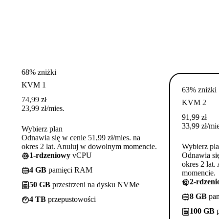
68% zniżki
KVM 1
63% zniżki
74,99
zł
KVM 2
23,99
zł
/mies.
91,99
zł
33,99
zł
/mie
Wybierz plan
Odnawia się w cenie 51,99 zł/mies. na
okres 2 lat. Anuluj w dowolnym momencie.
Wybierz pl
1-rdzeniowy
vCPU
Odnawia się
okres 2 lat
4 GB
pamięci RAM
momencie.
2-rdzen
50 GB
przestrzeni na dysku NVMe
8 GB
pa
4 TB
przepustowości
100 GB
p