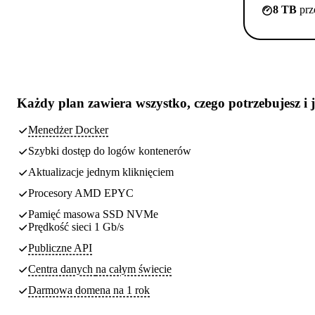
8 TB
prz
Każdy plan zawiera
wszystko, czego potrzebujesz
i 
Menedżer Docker
Szybki dostęp do logów kontenerów
Aktualizacje jednym kliknięciem
Procesory AMD EPYC
Pamięć masowa SSD NVMe
Prędkość sieci 1 Gb/s
Publiczne API
Centra danych
na całym świecie
Darmowa domena na 1 rok