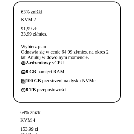
63% zniżki
KVM 2
91,99
zł
33,99
zł
/mies.
Wybierz plan
Odnawia się w cenie 64,99 zł/mies. na okres 2
lat. Anuluj w dowolnym momencie.
2-rdzeniowy
vCPU
8 GB
pamięci RAM
100 GB
przestrzeni na dysku NVMe
8 TB
przepustowości
69% zniżki
KVM 4
153,99
zł