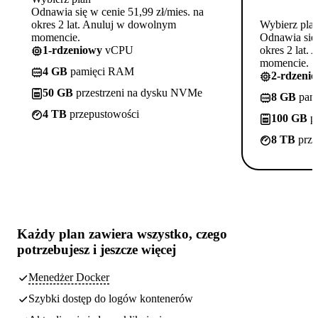
Odnawia się w cenie 51,99 zł/mies. na
okres 2 lat. Anuluj w dowolnym
Wybierz pla
momencie.
Odnawia się 
1-rdzeniowy
vCPU
okres 2 lat.
momencie.
4 GB
pamięci RAM
2-rdzeni
50 GB
przestrzeni na dysku NVMe
8 GB
pam
4 TB
przepustowości
100 GB
pr
8 TB
prze
Każdy plan zawiera
wszystko, czego
potrzebujesz
i jeszcze więcej
Menedżer Docker
Szybki dostęp do logów kontenerów