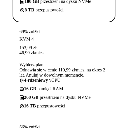
100 GB
przestrzeni na dysku NVMe
8 TB
przepustowości
69% zniżki
KVM 4
153,99
zł
46,99
zł
/mies.
Wybierz plan
Odnawia się w cenie 119,99 zł/mies. na okres 2
lat. Anuluj w dowolnym momencie.
4-rdzeniowy
vCPU
16 GB
pamięci RAM
200 GB
przestrzeni na dysku NVMe
16 TB
przepustowości
66% zniżki