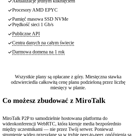
Aktualizacje jednym kliknięciem
Procesory AMD EPYC
Pamięć masowa SSD NVMe
Prędkość sieci 1 Gb/s
Publiczne API
Centra danych
na całym świecie
Darmowa domena na 1 rok
Wszystkie plany są opłacane z góry. Miesięczna stawka
odzwierciedla całkowitą cenę planu podzieloną przez liczbę
miesięcy w planie.
Co możesz zbudować z MiroTalk
MiroTalk P2P to samodzielnie hostowana platforma do
wideokonferencji WebRTC, która kieruje media bezpośrednio
między uczestnikami — nie przez Twój serwer. Ponieważ
strumienie wideo przesyłane są w trybie peer-to-peer, opóźnienia są