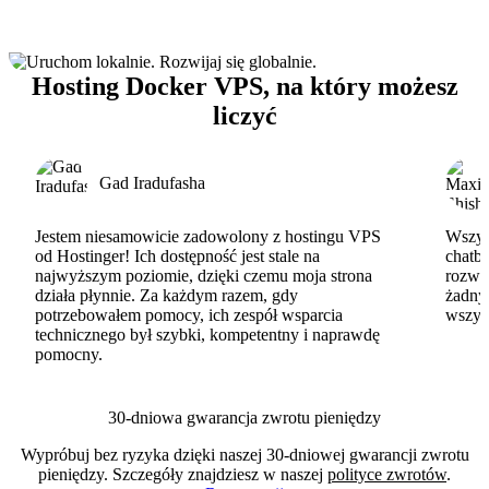
Hosting Docker VPS, na który możesz
liczyć
Gad Iradufasha
Jestem niesamowicie zadowolony z hostingu VPS
Wszyst
od Hostinger! Ich dostępność jest stale na
chatbo
najwyższym poziomie, dzięki czemu moja strona
rozwi
działa płynnie. Za każdym razem, gdy
żadny
potrzebowałem pomocy, ich zespół wsparcia
wszys
technicznego był szybki, kompetentny i naprawdę
pomocny.
30-dniowa gwarancja zwrotu pieniędzy
Wypróbuj bez ryzyka dzięki naszej 30-dniowej gwarancji zwrotu
pieniędzy. Szczegóły znajdziesz w naszej
polityce zwrotów
.