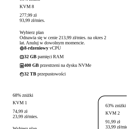
KVM 8
277,99
zł
93,99
zł
/mies.
Wybierz plan
Odnawia się w cenie 213,99 zł/mies. na okres 2
lat. Anuluj w dowolnym momencie.
8-rdzeniowy
vCPU
32 GB
pamięci RAM
400 GB
przestrzeni na dysku NVMe
32 TB
przepustowości
68% zniżki
KVM 1
63% zniżki
74,99
zł
KVM 2
23,99
zł
/mies.
91,99
zł
33,99
zł
/mies
Wybierz plan