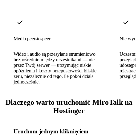
Media peer-to-peer
Nie wyma
Wideo i audio są przesyłane strumieniowo
Uczestni
bezpośrednio między uczestnikami — nie
przegląd
przez Twój serwer — utrzymując niskie
udostępni
opóźnienia i koszty przepustowości bliskie
rejestrac
zeru, niezależnie od tego, ile pokoi działa
przegląda
jednocześnie.
Dlaczego warto uruchomić MiroTalk na
Hostinger
Uruchom jednym kliknięciem