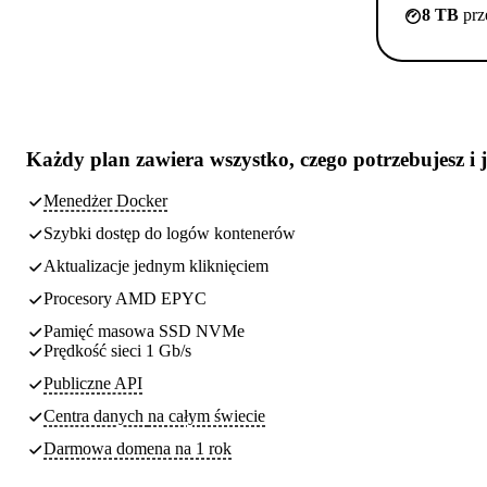
8 TB
prz
Każdy plan zawiera
wszystko, czego potrzebujesz
i 
Menedżer Docker
Szybki dostęp do logów kontenerów
Aktualizacje jednym kliknięciem
Procesory AMD EPYC
Pamięć masowa SSD NVMe
Prędkość sieci 1 Gb/s
Publiczne API
Centra danych
na całym świecie
Darmowa domena na 1 rok