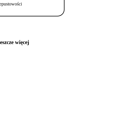
epustowości
jeszcze więcej