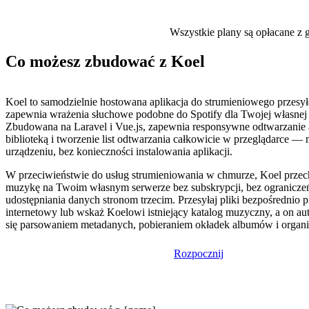
Wszystkie plany są opłacane z g
Co możesz zbudować z Koel
Koel to samodzielnie hostowana aplikacja do strumieniowego przesył
zapewnia wrażenia słuchowe podobne do Spotify dla Twojej własnej 
Zbudowana na Laravel i Vue.js, zapewnia responsywne odtwarzanie 
biblioteką i tworzenie list odtwarzania całkowicie w przeglądarce 
urządzeniu, bez konieczności instalowania aplikacji.
W przeciwieństwie do usług strumieniowania w chmurze, Koel prze
muzykę na Twoim własnym serwerze bez subskrypcji, bez ograniczeń 
udostępniania danych stronom trzecim. Przesyłaj pliki bezpośrednio pr
internetowy lub wskaż Koelowi istniejący katalog muzyczny, a on au
się parsowaniem metadanych, pobieraniem okładek albumów i organiza
Rozpocznij