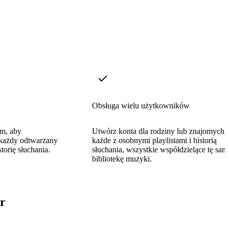
Obsługa wielu użytkowników
fm, aby
Utwórz konta dla rodziny lub znajomych,
każdy odtwarzany
każde z osobnymi playlistami i historią
torię słuchania.
słuchania, wszystkie współdzielące tę sam
bibliotekę muzyki.
r