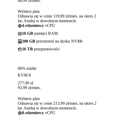
46,99
zł
/mies.
Wybierz plan
Odnawia się w cenie 119,99 zł/mies. na okres 2
lat. Anuluj w dowolnym momencie.
4-rdzeniowy
vCPU
16 GB
pamięci RAM
200 GB
przestrzeni na dysku NVMe
16 TB
przepustowości
66% zniżki
KVM 8
277,99
zł
93,99
zł
/mies.
Wybierz plan
Odnawia się w cenie 213,99 zł/mies. na okres 2
lat. Anuluj w dowolnym momencie.
8-rdzeniowy
vCPU