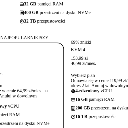
32 GB
pamięci RAM
400 GB
przestrzeni na dysku NVMe
32 TB
przepustowości
NAJPOPULARNIEJSZY
69% zniżki
KVM 4
153,99
zł
46,99
zł
/mies.
s.
Wybierz plan
Odnawia się w cenie 119,99 zł/
an
okres 2 lat. Anuluj w dowoln
 w cenie 64,99 zł/mies. na
4-rdzeniowy
vCPU
. Anuluj w dowolnym
16 GB
pamięci RAM
iowy
vCPU
200 GB
przestrzeni na dys
mięci RAM
16 TB
przepustowości
rzestrzeni na dysku NVMe