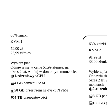
68% zniżki
KVM 1
63% zniżki
74,99
zł
KVM 2
23,99
zł
/mies.
91,99
zł
33,99
zł
/mie
Wybierz plan
Odnawia się w cenie 51,99 zł/mies. na
okres 2 lat. Anuluj w dowolnym momencie.
Wybierz pl
1-rdzeniowy
vCPU
Odnawia się
okres 2 lat
4 GB
pamięci RAM
momencie.
2-rdzen
50 GB
przestrzeni na dysku NVMe
8 GB
pa
4 TB
przepustowości
100 GB
p