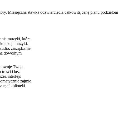
óry. Miesięczna stawka odzwierciedla całkowitą cenę planu podzieloną
ania muzyki, która
kolekcji muzyki.
audio, zarządzanie
— na dowolnym
chowuje Twoją
treści i bez
zez interfejs
tomatycznie zajmie
cją biblioteki.