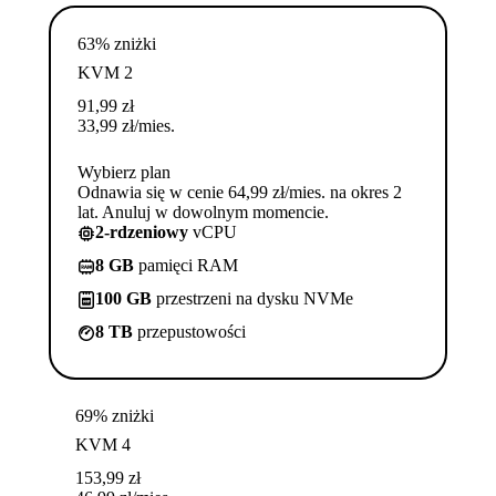
63% zniżki
KVM 2
91,99
zł
33,99
zł
/mies.
Wybierz plan
Odnawia się w cenie 64,99 zł/mies. na okres 2
lat. Anuluj w dowolnym momencie.
2-rdzeniowy
vCPU
8 GB
pamięci RAM
100 GB
przestrzeni na dysku NVMe
8 TB
przepustowości
69% zniżki
KVM 4
153,99
zł