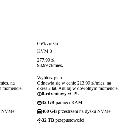
66% zniżki
KVM 8
277,99
zł
93,99
zł
/mies.
Wybierz plan
mies. na
Odnawia się w cenie 213,99 zł/mies. na
ym momencie.
okres 2 lat. Anuluj w dowolnym momencie.
8-rdzeniowy
vCPU
32 GB
pamięci RAM
ku NVMe
400 GB
przestrzeni na dysku NVMe
32 TB
przepustowości