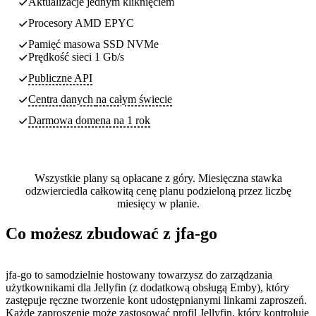
Aktualizacje jednym kliknięciem
Procesory AMD EPYC
Pamięć masowa SSD NVMe
Prędkość sieci 1 Gb/s
Publiczne API
Centra danych
na całym świecie
Darmowa domena na 1 rok
Wszystkie plany są opłacane z góry. Miesięczna stawka
odzwierciedla całkowitą cenę planu podzieloną przez liczbę
miesięcy w planie.
Co możesz zbudować z jfa-go
jfa-go to samodzielnie hostowany towarzysz do zarządzania
użytkownikami dla Jellyfin (z dodatkową obsługą Emby), który
zastępuje ręczne tworzenie kont udostępnianymi linkami zaproszeń.
Każde zaproszenie może zastosować profil Jellyfin, który kontroluje