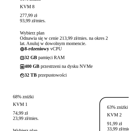
KVM 8
277,99
zł
93,99
zł
/mies.
Wybierz plan
Odnawia się w cenie 213,99 zł/mies. na okres 2
lat. Anuluj w dowolnym momencie.
8-rdzeniowy
vCPU
32 GB
pamięci RAM
400 GB
przestrzeni na dysku NVMe
32 TB
przepustowości
68% zniżki
KVM 1
63% zniżki
74,99
zł
KVM 2
23,99
zł
/mies.
91,99
zł
33,99
zł
/mies
Wybierz plan