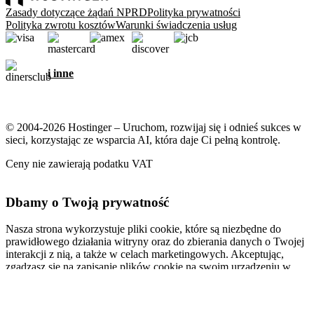
Zasady dotyczące żądań NPRD
Polityka prywatności
Polityka zwrotu kosztów
Warunki świadczenia usług
i inne
© 2004-2026 Hostinger – Uruchom, rozwijaj się i odnieś sukces w
sieci, korzystając ze wsparcia AI, która daje Ci pełną kontrolę.
Ceny nie zawierają podatku VAT
Dbamy o Twoją prywatność
Nasza strona wykorzystuje pliki cookie, które są niezbędne do
prawidłowego działania witryny oraz do zbierania danych o Twojej
interakcji z nią, a także w celach marketingowych. Akceptując,
zgadzasz się na zapisanie plików cookie na swoim urządzeniu w
celu wyświetlania spersonalizowanych reklam, personalizacji i
analiz, zgodnie z naszą
Polityką plików cookie
.