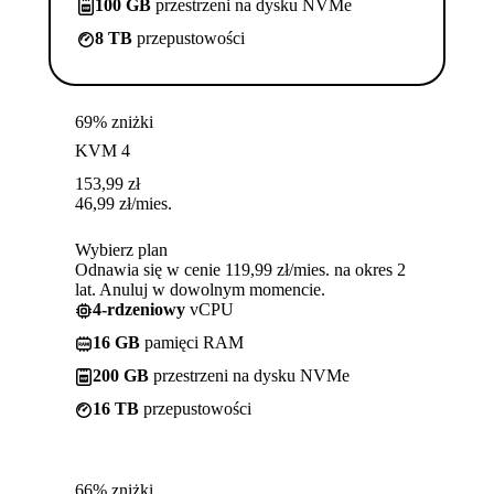
100 GB
przestrzeni na dysku NVMe
8 TB
przepustowości
69% zniżki
KVM 4
153,99
zł
46,99
zł
/mies.
Wybierz plan
Odnawia się w cenie 119,99 zł/mies. na okres 2
lat. Anuluj w dowolnym momencie.
4-rdzeniowy
vCPU
16 GB
pamięci RAM
200 GB
przestrzeni na dysku NVMe
16 TB
przepustowości
66% zniżki