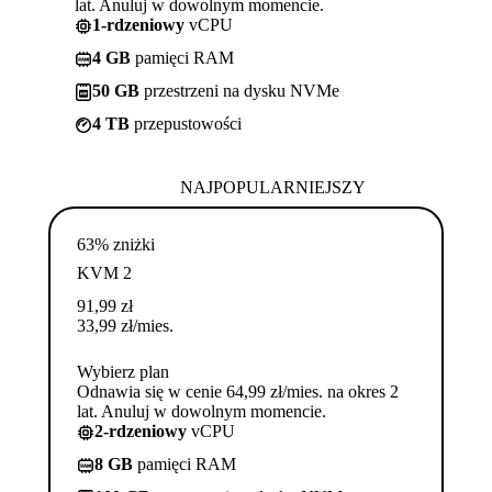
lat. Anuluj w dowolnym momencie.
1-rdzeniowy
vCPU
4 GB
pamięci RAM
50 GB
przestrzeni na dysku NVMe
4 TB
przepustowości
NAJPOPULARNIEJSZY
63% zniżki
KVM 2
91,99
zł
33,99
zł
/mies.
Wybierz plan
Odnawia się w cenie 64,99 zł/mies. na okres 2
lat. Anuluj w dowolnym momencie.
2-rdzeniowy
vCPU
8 GB
pamięci RAM