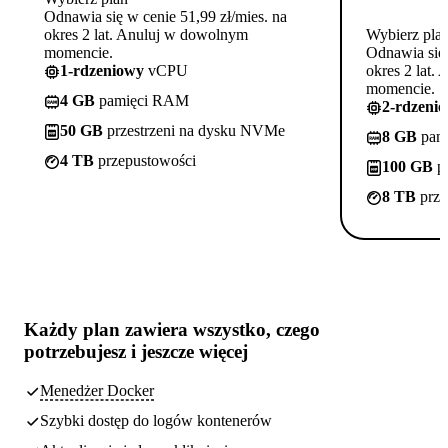
Odnawia się w cenie 51,99 zł/mies. na
okres 2 lat. Anuluj w dowolnym
Wybierz pla
momencie.
Odnawia się 
1-rdzeniowy
vCPU
okres 2 lat.
momencie.
4 GB
pamięci RAM
2-rdzeni
50 GB
przestrzeni na dysku NVMe
8 GB
pam
4 TB
przepustowości
100 GB
pr
8 TB
prze
Każdy plan zawiera
wszystko, czego
potrzebujesz
i jeszcze więcej
Menedżer Docker
Szybki dostęp do logów kontenerów