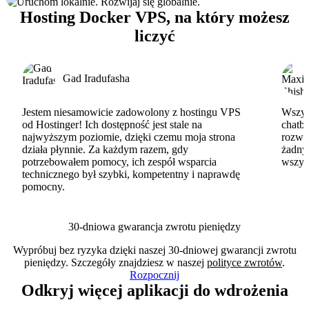
Hosting Docker VPS, na który możesz
liczyć
Gad Iradufasha
Jestem niesamowicie zadowolony z hostingu VPS
Wszyst
od Hostinger! Ich dostępność jest stale na
chatbo
najwyższym poziomie, dzięki czemu moja strona
rozwi
działa płynnie. Za każdym razem, gdy
żadny
potrzebowałem pomocy, ich zespół wsparcia
wszys
technicznego był szybki, kompetentny i naprawdę
pomocny.
30-dniowa gwarancja zwrotu pieniędzy
Wypróbuj bez ryzyka dzięki naszej 30-dniowej gwarancji zwrotu
pieniędzy. Szczegóły znajdziesz w naszej
polityce zwrotów
.
Rozpocznij
Odkryj więcej aplikacji do wdrożenia