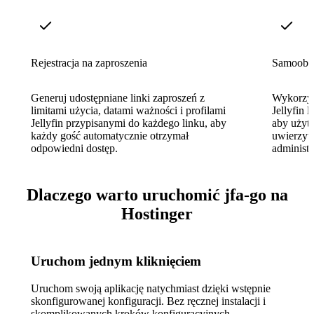
Rejestracja na zaproszenia
Samoobsł
Generuj udostępniane linki zaproszeń z
Wykorzys
limitami użycia, datami ważności i profilami
Jellyfin 
Jellyfin przypisanymi do każdego linku, aby
aby użyt
każdy gość automatycznie otrzymał
uwierzyte
odpowiedni dostęp.
administr
Dlaczego warto uruchomić jfa-go na
Hostinger
Uruchom jednym kliknięciem
Uruchom swoją aplikację natychmiast dzięki wstępnie
skonfigurowanej konfiguracji. Bez ręcznej instalacji i
skomplikowanych kroków konfiguracyjnych.