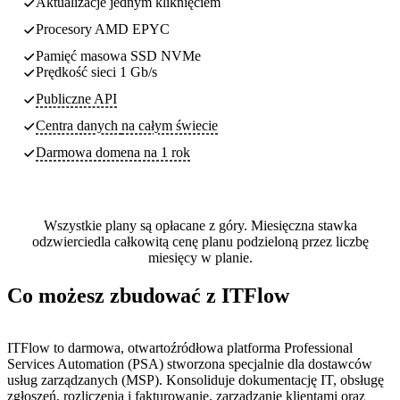
Aktualizacje jednym kliknięciem
Procesory AMD EPYC
Pamięć masowa SSD NVMe
Prędkość sieci 1 Gb/s
Publiczne API
Centra danych
na całym świecie
Darmowa domena na 1 rok
Wszystkie plany są opłacane z góry. Miesięczna stawka
odzwierciedla całkowitą cenę planu podzieloną przez liczbę
miesięcy w planie.
Co możesz zbudować z ITFlow
ITFlow to darmowa, otwartoźródłowa platforma Professional
Services Automation (PSA) stworzona specjalnie dla dostawców
usług zarządzanych (MSP). Konsoliduje dokumentację IT, obsługę
zgłoszeń, rozliczenia i fakturowanie, zarządzanie klientami oraz