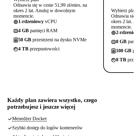
Odnawia się w cenie 51,99 zł/mies. na
okres 2 lat. Anuluj w dowolnym
Wybierz pla
momencie.
Odnawia się 
1-rdzeniowy
vCPU
okres 2 lat.
momencie.
4 GB
pamięci RAM
2-rdzeni
50 GB
przestrzeni na dysku NVMe
8 GB
pam
4 TB
przepustowości
100 GB
pr
8 TB
prze
Każdy plan zawiera
wszystko, czego
potrzebujesz
i jeszcze więcej
Menedżer Docker
Szybki dostęp do logów kontenerów