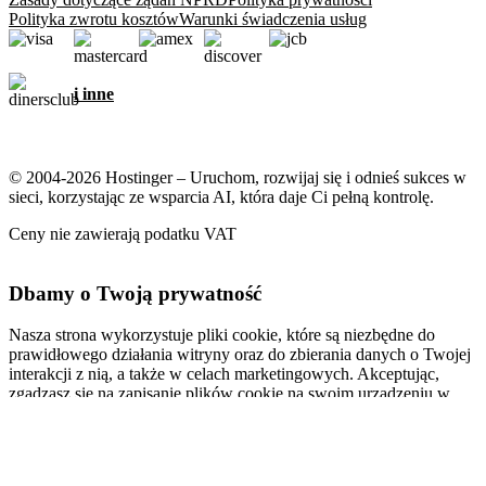
Polityka zwrotu kosztów
Warunki świadczenia usług
i inne
© 2004-2026 Hostinger – Uruchom, rozwijaj się i odnieś sukces w
sieci, korzystając ze wsparcia AI, która daje Ci pełną kontrolę.
Ceny nie zawierają podatku VAT
Dbamy o Twoją prywatność
Nasza strona wykorzystuje pliki cookie, które są niezbędne do
prawidłowego działania witryny oraz do zbierania danych o Twojej
interakcji z nią, a także w celach marketingowych. Akceptując,
zgadzasz się na zapisanie plików cookie na swoim urządzeniu w
celu wyświetlania spersonalizowanych reklam, personalizacji i
analiz, zgodnie z naszą
Polityką plików cookie
.
Akceptuj wszystkie
Odrzuć wszystkie
Ustawienia plików cookie