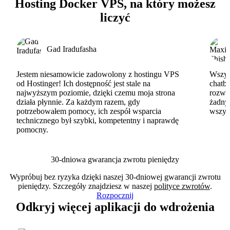
Hosting Docker VPS, na który możesz
liczyć
Gad Iradufasha
Jestem niesamowicie zadowolony z hostingu VPS
Wszyst
od Hostinger! Ich dostępność jest stale na
chatbo
najwyższym poziomie, dzięki czemu moja strona
rozwi
działa płynnie. Za każdym razem, gdy
żadny
potrzebowałem pomocy, ich zespół wsparcia
wszys
technicznego był szybki, kompetentny i naprawdę
pomocny.
30-dniowa gwarancja zwrotu pieniędzy
Wypróbuj bez ryzyka dzięki naszej 30-dniowej gwarancji zwrotu
pieniędzy. Szczegóły znajdziesz w naszej
polityce zwrotów
.
Rozpocznij
Odkryj więcej aplikacji do wdrożenia