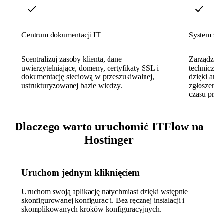
Centrum dokumentacji IT
System z
Scentralizuj zasoby klienta, dane
Zarządza
uwierzytelniające, domeny, certyfikaty SSL i
techniczn
dokumentację sieciową w przeszukiwalnej,
dzięki a
ustrukturyzowanej bazie wiedzy.
zgłoszeni
czasu pr
Dlaczego warto uruchomić ITFlow na
Hostinger
Uruchom jednym kliknięciem
Uruchom swoją aplikację natychmiast dzięki wstępnie
skonfigurowanej konfiguracji. Bez ręcznej instalacji i
skomplikowanych kroków konfiguracyjnych.