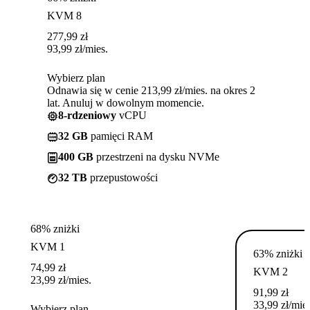
KVM 8
277,99
zł
93,99
zł
/mies.
Wybierz plan
Odnawia się w cenie 213,99 zł/mies. na okres 2
lat. Anuluj w dowolnym momencie.
8-rdzeniowy
vCPU
32 GB
pamięci RAM
400 GB
przestrzeni na dysku NVMe
32 TB
przepustowości
68% zniżki
KVM 1
63% zniżki
74,99
zł
KVM 2
23,99
zł
/mies.
91,99
zł
33,99
zł
/mies
Wybierz plan