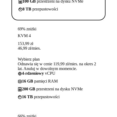
100 GB
przestrzeni na dysku NVMe
8 TB
przepustowości
69% zniżki
KVM 4
153,99
zł
46,99
zł
/mies.
Wybierz plan
Odnawia się w cenie 119,99 zł/mies. na okres 2
lat. Anuluj w dowolnym momencie.
4-rdzeniowy
vCPU
16 GB
pamięci RAM
200 GB
przestrzeni na dysku NVMe
16 TB
przepustowości
66% zniżki