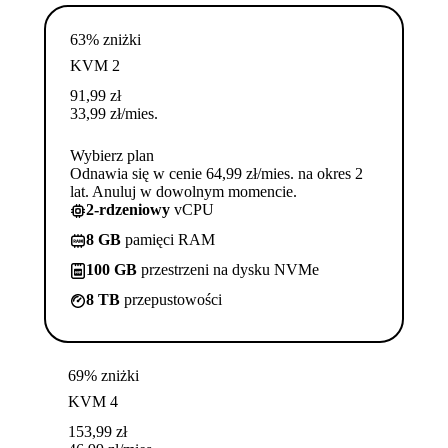
63% zniżki
KVM 2
91,99
zł
33,99
zł
/mies.
Wybierz plan
Odnawia się w cenie 64,99 zł/mies. na okres 2
lat. Anuluj w dowolnym momencie.
2-rdzeniowy
vCPU
8 GB
pamięci RAM
100 GB
przestrzeni na dysku NVMe
8 TB
przepustowości
69% zniżki
KVM 4
153,99
zł