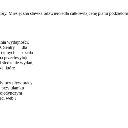
óry. Miesięczna stawka odzwierciedla całkowitą cenę planu podzieloną
ania wydajności,
DK Sentry — dla
 i innych — działa
ma przechwytuje
i śledzenie wydań,
a, które
ły przepływ pracy
e przy ułamku
 pojedynczym
eci web i