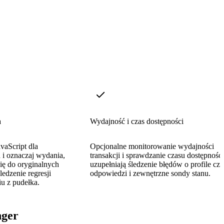
a
Wydajność i czas dostępności
vaScript dla
Opcjonalne monitorowanie wydajności
 i oznaczaj wydania,
transakcji i sprawdzanie czasu dostępności
się do oryginalnych
uzupełniają śledzenie błędów o profile cz
ledzenie regresji
odpowiedzi i zewnętrzne sondy stanu.
iu z pudełka.
nger