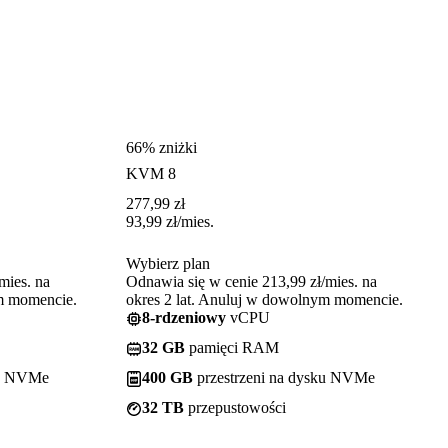
66% zniżki
KVM 8
277,99
zł
93,99
zł
/mies.
Wybierz plan
mies. na
Odnawia się w cenie 213,99 zł/mies. na
ym momencie.
okres 2 lat. Anuluj w dowolnym momencie.
8-rdzeniowy
vCPU
32 GB
pamięci RAM
ku NVMe
400 GB
przestrzeni na dysku NVMe
32 TB
przepustowości