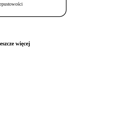
epustowości
jeszcze więcej