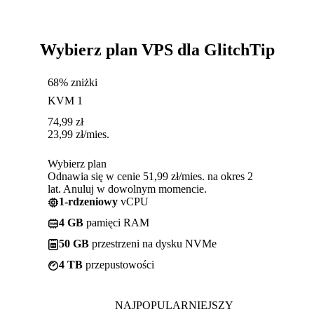
Wybierz plan VPS dla GlitchTip
68% zniżki
KVM 1
74,99
zł
23,99
zł
/mies.
Wybierz plan
Odnawia się w cenie 51,99 zł/mies. na okres 2
lat. Anuluj w dowolnym momencie.
1-rdzeniowy
vCPU
4 GB
pamięci RAM
50 GB
przestrzeni na dysku NVMe
4 TB
przepustowości
NAJPOPULARNIEJSZY