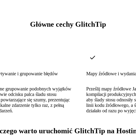
Główne cechy GlitchTip
tywanie i grupowanie błędów
Mapy źródłowe i wydani
ntne grupowanie podobnych wyjątków
Prześlij mapy źródłowe Ja
wie odcisku palca śladu stosu
kompilacji produkcyjnych
 powtarzające się szumy, prezentując
aby ślady stosu odnosiły 
kalne zdarzenie tylko raz, z pełną
linii kodu źródłowego, a ś
zdarzeń.
działało od razu po wyjęc
czego warto uruchomić GlitchTip na Hosti