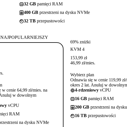
32 GB
pamięci RAM
400 GB
przestrzeni na dysku NVMe
32 TB
przepustowości
NAJPOPULARNIEJSZY
69% zniżki
KVM 4
153,99
zł
46,99
zł
/mies.
s.
Wybierz plan
Odnawia się w cenie 119,99 zł/
an
okres 2 lat. Anuluj w dowoln
 w cenie 64,99 zł/mies. na
4-rdzeniowy
vCPU
. Anuluj w dowolnym
16 GB
pamięci RAM
iowy
vCPU
200 GB
przestrzeni na dys
mięci RAM
16 TB
przepustowości
rzestrzeni na dysku NVMe