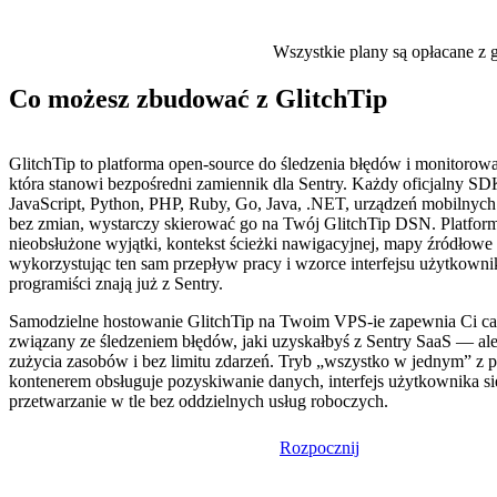
Wszystkie plany są opłacane z g
Co możesz zbudować z GlitchTip
GlitchTip to platforma open-source do śledzenia błędów i monitorow
która stanowi bezpośredni zamiennik dla Sentry. Każdy oficjalny S
JavaScript, Python, PHP, Ruby, Go, Java, .NET, urządzeń mobilnych
bez zmian, wystarczy skierować go na Twój GlitchTip DSN. Platfor
nieobsłużone wyjątki, kontekst ścieżki nawigacyjnej, mapy źródłowe 
wykorzystując ten sam przepływ pracy i wzorce interfejsu użytkownik
programiści znają już z Sentry.
Samodzielne hostowanie GlitchTip na Twoim VPS-ie zapewnia Ci ca
związany ze śledzeniem błędów, jaki uzyskałbyś z Sentry SaaS — al
zużycia zasobów i bez limitu zdarzeń. Tryb „wszystko w jednym” z
kontenerem obsługuje pozyskiwanie danych, interfejs użytkownika si
przetwarzanie w tle bez oddzielnych usług roboczych.
Rozpocznij