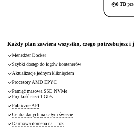
8 TB
prz
Każdy plan zawiera
wszystko, czego potrzebujesz
i 
Menedżer Docker
Szybki dostęp do logów kontenerów
Aktualizacje jednym kliknięciem
Procesory AMD EPYC
Pamięć masowa SSD NVMe
Prędkość sieci 1 Gb/s
Publiczne API
Centra danych
na całym świecie
Darmowa domena na 1 rok