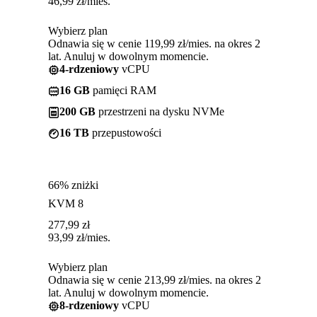
46,99
zł
/mies.
Wybierz plan
Odnawia się w cenie 119,99 zł/mies. na okres 2
lat. Anuluj w dowolnym momencie.
4-rdzeniowy
vCPU
16 GB
pamięci RAM
200 GB
przestrzeni na dysku NVMe
16 TB
przepustowości
66% zniżki
KVM 8
277,99
zł
93,99
zł
/mies.
Wybierz plan
Odnawia się w cenie 213,99 zł/mies. na okres 2
lat. Anuluj w dowolnym momencie.
8-rdzeniowy
vCPU