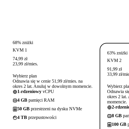
68% zniżki
KVM 1
63% zniżki
74,99
zł
KVM 2
23,99
zł
/mies.
91,99
zł
33,99
zł
/mie
Wybierz plan
Odnawia się w cenie 51,99 zł/mies. na
okres 2 lat. Anuluj w dowolnym momencie.
Wybierz pl
1-rdzeniowy
vCPU
Odnawia się
okres 2 lat
4 GB
pamięci RAM
momencie.
2-rdzen
50 GB
przestrzeni na dysku NVMe
8 GB
pa
4 TB
przepustowości
100 GB
p