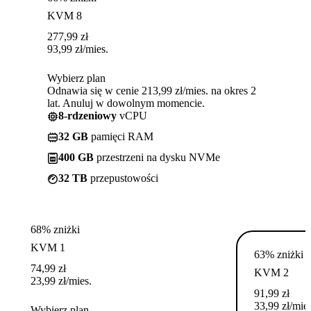
KVM 8
277,99
zł
93,99
zł
/mies.
Wybierz plan
Odnawia się w cenie 213,99 zł/mies. na okres 2
lat. Anuluj w dowolnym momencie.
8-rdzeniowy
vCPU
32 GB
pamięci RAM
400 GB
przestrzeni na dysku NVMe
32 TB
przepustowości
68% zniżki
KVM 1
63% zniżki
74,99
zł
KVM 2
23,99
zł
/mies.
91,99
zł
33,99
zł
/mies
Wybierz plan