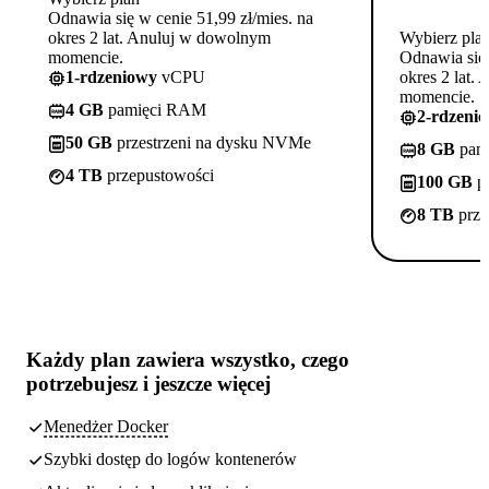
Odnawia się w cenie 51,99 zł/mies. na
okres 2 lat. Anuluj w dowolnym
Wybierz pla
momencie.
Odnawia się 
1-rdzeniowy
vCPU
okres 2 lat.
momencie.
4 GB
pamięci RAM
2-rdzeni
50 GB
przestrzeni na dysku NVMe
8 GB
pam
4 TB
przepustowości
100 GB
pr
8 TB
prze
Każdy plan zawiera
wszystko, czego
potrzebujesz
i jeszcze więcej
Menedżer Docker
Szybki dostęp do logów kontenerów