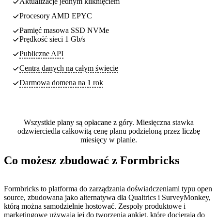
Aktualizacje jednym kliknięciem
Procesory AMD EPYC
Pamięć masowa SSD NVMe
Prędkość sieci 1 Gb/s
Publiczne API
Centra danych
na całym świecie
Darmowa domena na 1 rok
Wszystkie plany są opłacane z góry. Miesięczna stawka
odzwierciedla całkowitą cenę planu podzieloną przez liczbę
miesięcy w planie.
Co możesz zbudować z Formbricks
Formbricks to platforma do zarządzania doświadczeniami typu open
source, zbudowana jako alternatywa dla Qualtrics i SurveyMonkey,
którą można samodzielnie hostować. Zespoły produktowe i
marketingowe używają jej do tworzenia ankiet, które docierają do