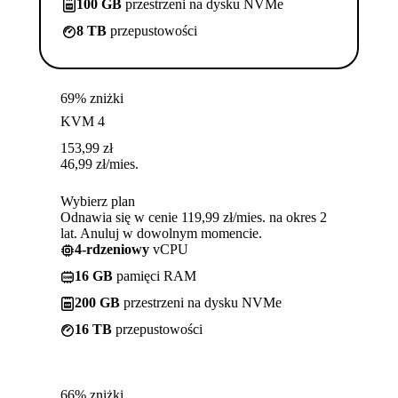
100 GB
przestrzeni na dysku NVMe
8 TB
przepustowości
69% zniżki
KVM 4
153,99
zł
46,99
zł
/mies.
Wybierz plan
Odnawia się w cenie 119,99 zł/mies. na okres 2
lat. Anuluj w dowolnym momencie.
4-rdzeniowy
vCPU
16 GB
pamięci RAM
200 GB
przestrzeni na dysku NVMe
16 TB
przepustowości
66% zniżki