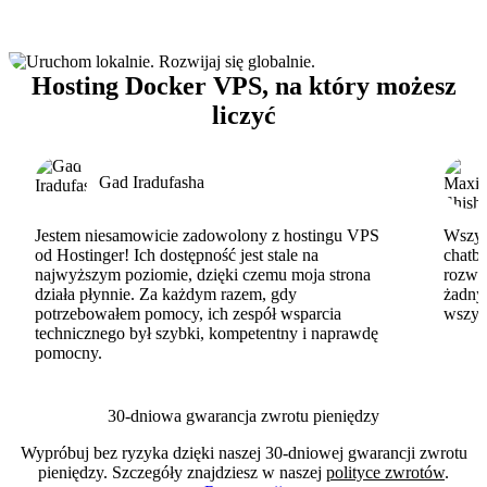
Hosting Docker VPS, na który możesz
liczyć
Gad Iradufasha
Jestem niesamowicie zadowolony z hostingu VPS
Wszyst
od Hostinger! Ich dostępność jest stale na
chatbo
najwyższym poziomie, dzięki czemu moja strona
rozwi
działa płynnie. Za każdym razem, gdy
żadny
potrzebowałem pomocy, ich zespół wsparcia
wszys
technicznego był szybki, kompetentny i naprawdę
pomocny.
30-dniowa gwarancja zwrotu pieniędzy
Wypróbuj bez ryzyka dzięki naszej 30-dniowej gwarancji zwrotu
pieniędzy. Szczegóły znajdziesz w naszej
polityce zwrotów
.