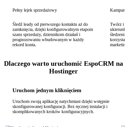
Pełny lejek sprzedażowy
Kampani
Śledź leady od pierwszego kontaktu aż do
Twórz i 
zamknięcia, dzięki konfigurowalnym etapom
ukierunk
szans sprzedaży, dziennikom działań i
śledzenia
prognozowaniu wbudowanym w każdy
korzystan
rekord konta.
marketin
Dlaczego warto uruchomić EspoCRM na
Hostinger
Uruchom jednym kliknięciem
Uruchom swoją aplikację natychmiast dzięki wstępnie
skonfigurowanej konfiguracji. Bez ręcznej instalacji i
skomplikowanych kroków konfiguracyjnych.