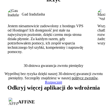
Gad Iradufasha
Jestem niesamowicie zadowolony z hostingu VPS
Wszyst
od Hostinger! Ich dostępność jest stale na
chatbo
najwyższym poziomie, dzięki czemu moja strona
rozwi
działa płynnie. Za każdym razem, gdy
żadny
potrzebowałem pomocy, ich zespół wsparcia
wszys
technicznego był szybki, kompetentny i naprawdę
pomocny.
30-dniowa gwarancja zwrotu pieniędzy
Wypróbuj bez ryzyka dzięki naszej 30-dniowej gwarancji zwrotu
pieniędzy. Szczegóły znajdziesz w naszej
polityce zwrotów
.
Rozpocznij
Odkryj więcej aplikacji do wdrożenia
AFFiNE