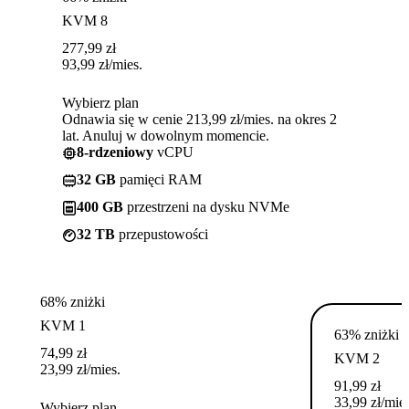
KVM 8
277,99
zł
93,99
zł
/mies.
Wybierz plan
Odnawia się w cenie 213,99 zł/mies. na okres 2
lat. Anuluj w dowolnym momencie.
8-rdzeniowy
vCPU
32 GB
pamięci RAM
400 GB
przestrzeni na dysku NVMe
32 TB
przepustowości
68% zniżki
KVM 1
63% zniżki
74,99
zł
KVM 2
23,99
zł
/mies.
91,99
zł
33,99
zł
/mies
Wybierz plan