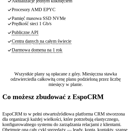
Aktualizacje jednym kliknięciem
Procesory AMD EPYC
Pamięć masowa SSD NVMe
Prędkość sieci 1 Gb/s
Publiczne API
Centra danych
na całym świecie
Darmowa domena na 1 rok
Wszystkie plany są opłacane z góry. Miesięczna stawka
odzwierciedla całkowitą cenę planu podzieloną przez liczbę
miesięcy w planie.
Co możesz zbudować z EspoCRM
EspoCRM to w pełni otwartoźródłowa platforma CRM stworzona
dla organizacji każdej wielkości, które potrzebują elastycznego,
konfigurowalnego systemu do zarządzania relacjami z klientami.
Obejmuje ona cały cykl sprzedaży — leady, konta, kontakty, szanse