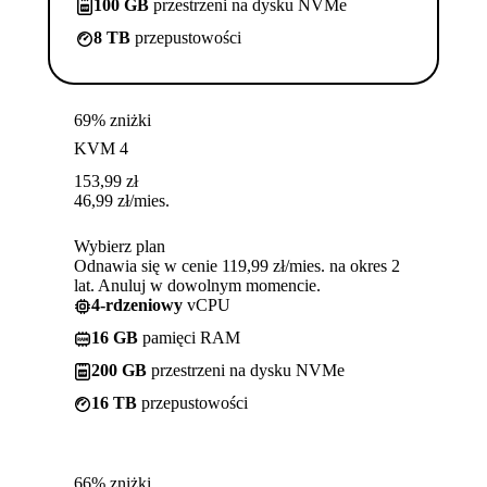
100 GB
przestrzeni na dysku NVMe
8 TB
przepustowości
69% zniżki
KVM 4
153,99
zł
46,99
zł
/mies.
Wybierz plan
Odnawia się w cenie 119,99 zł/mies. na okres 2
lat. Anuluj w dowolnym momencie.
4-rdzeniowy
vCPU
16 GB
pamięci RAM
200 GB
przestrzeni na dysku NVMe
16 TB
przepustowości
66% zniżki