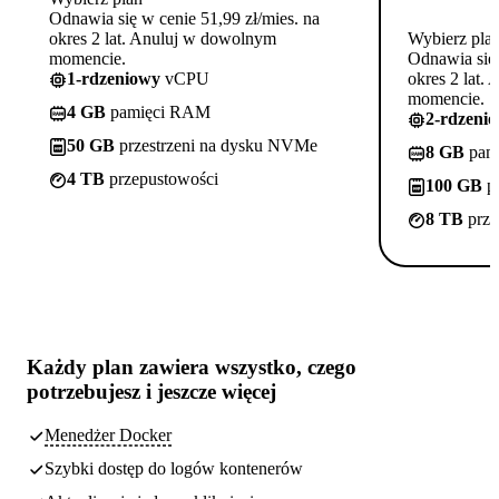
Odnawia się w cenie 51,99 zł/mies. na
okres 2 lat. Anuluj w dowolnym
Wybierz pla
momencie.
Odnawia się 
1-rdzeniowy
vCPU
okres 2 lat.
momencie.
4 GB
pamięci RAM
2-rdzeni
50 GB
przestrzeni na dysku NVMe
8 GB
pam
4 TB
przepustowości
100 GB
pr
8 TB
prze
Każdy plan zawiera
wszystko, czego
potrzebujesz
i jeszcze więcej
Menedżer Docker
Szybki dostęp do logów kontenerów