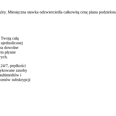
óry. Miesięczna stawka odzwierciedla całkowitą cenę planu podzieloną
 Twoją całą
 ujednoliconej
 na dowolne
ym płynne
wych.
4/7, prędkości
edykowane zasoby
multimediów i
ziomów subskrypcji