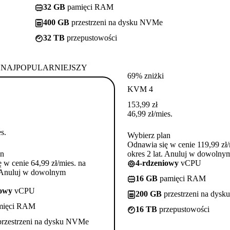
32 GB
pamięci RAM
400 GB
przestrzeni na dysku NVMe
32 TB
przepustowości
NAJPOPULARNIEJSZY
69% zniżki
KVM 4
153,99
zł
46,99
zł
/mies.
s.
Wybierz plan
Odnawia się w cenie 119,99 zł/
an
okres 2 lat. Anuluj w dowoln
 w cenie 64,99 zł/mies. na
4-rdzeniowy
vCPU
. Anuluj w dowolnym
16 GB
pamięci RAM
iowy
vCPU
200 GB
przestrzeni na dys
mięci RAM
16 TB
przepustowości
rzestrzeni na dysku NVMe