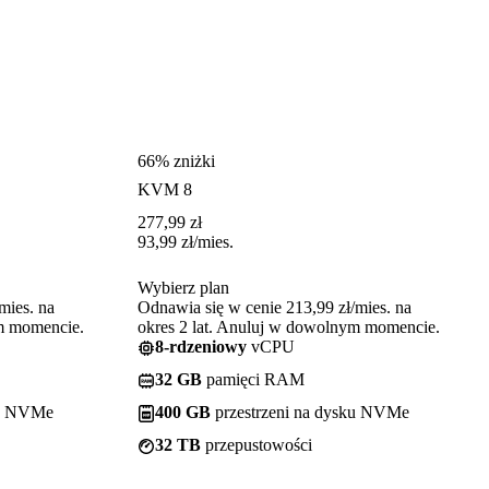
66% zniżki
KVM 8
277,99
zł
93,99
zł
/mies.
Wybierz plan
mies. na
Odnawia się w cenie 213,99 zł/mies. na
ym momencie.
okres 2 lat. Anuluj w dowolnym momencie.
8-rdzeniowy
vCPU
32 GB
pamięci RAM
ku NVMe
400 GB
przestrzeni na dysku NVMe
32 TB
przepustowości