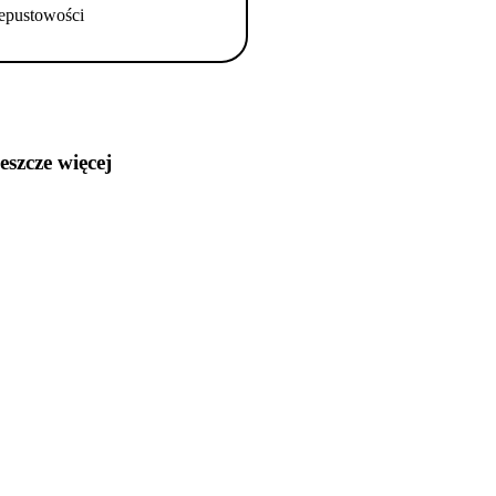
epustowości
jeszcze więcej