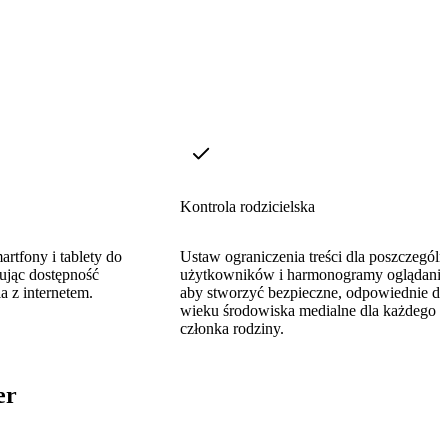
Kontrola rodzicielska
artfony i tablety do
Ustaw ograniczenia treści dla poszczegól
wując dostępność
użytkowników i harmonogramy oglądania
a z internetem.
aby stworzyć bezpieczne, odpowiednie do
wieku środowiska medialne dla każdego
członka rodziny.
er