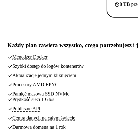
8 TB
prz
Każdy plan zawiera
wszystko, czego potrzebujesz
i 
Menedżer Docker
Szybki dostęp do logów kontenerów
Aktualizacje jednym kliknięciem
Procesory AMD EPYC
Pamięć masowa SSD NVMe
Prędkość sieci 1 Gb/s
Publiczne API
Centra danych
na całym świecie
Darmowa domena na 1 rok