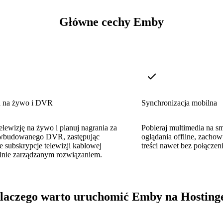
Główne cechy Emby
a na żywo i DVR
Synchronizacja mobilna
elewizję na żywo i planuj nagrania za
Pobieraj multimedia na sm
wbudowanego DVR, zastępując
oglądania offline, zacho
e subskrypcje telewizji kablowej
treści nawet bez połączeni
lnie zarządzanym rozwiązaniem.
laczego warto uruchomić Emby na Hosting