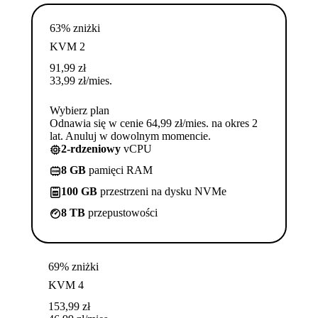
63% zniżki
KVM 2
91,99
zł
33,99
zł
/mies.
Wybierz plan
Odnawia się w cenie 64,99 zł/mies. na okres 2
lat. Anuluj w dowolnym momencie.
2-rdzeniowy
vCPU
8 GB
pamięci RAM
100 GB
przestrzeni na dysku NVMe
8 TB
przepustowości
69% zniżki
KVM 4
153,99
zł