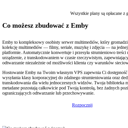
Wszystkie plany są opłacane z g
Co możesz zbudować z Emby
Emby to kompleksowy osobisty serwer multimediów, który gromadzi
kolekcję multimediów — filmy, seriale, muzykę i zdjęcia — na jednej
platformie. Automatycznie konwertuje i przesyła strumieniowo treści
urządzenie, z transkodowaniem w czasie rzeczywistym, zapewniając
odtwarzanie niezależnie od możliwości klienta czy warunków siecio
Hostowanie Emby na Twoim własnym VPS zapewnia Ci dostępność 2
wysyłania klasy korporacyjnej do zdalnego strumieniowania oraz d
transkodowania dla wielu jednoczesnych widzów. Twoja biblioteka 
metadane pozostają całkowicie pod Twoją kontrolą, bez żadnych po
ograniczających odtwarzanie lub przechowywanie.
Rozpocznij