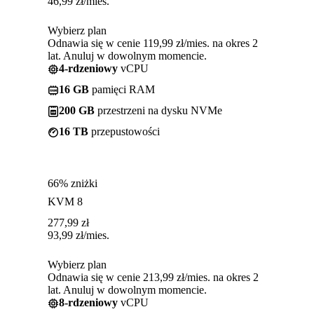
46,99
zł
/mies.
Wybierz plan
Odnawia się w cenie 119,99 zł/mies. na okres 2
lat. Anuluj w dowolnym momencie.
4-rdzeniowy
vCPU
16 GB
pamięci RAM
200 GB
przestrzeni na dysku NVMe
16 TB
przepustowości
66% zniżki
KVM 8
277,99
zł
93,99
zł
/mies.
Wybierz plan
Odnawia się w cenie 213,99 zł/mies. na okres 2
lat. Anuluj w dowolnym momencie.
8-rdzeniowy
vCPU