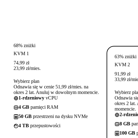
68% zniżki
KVM 1
63% zniżki
74,99
zł
KVM 2
23,99
zł
/mies.
91,99
zł
33,99
zł
/mie
Wybierz plan
Odnawia się w cenie 51,99 zł/mies. na
okres 2 lat. Anuluj w dowolnym momencie.
Wybierz pl
1-rdzeniowy
vCPU
Odnawia się
okres 2 lat
4 GB
pamięci RAM
momencie.
2-rdzen
50 GB
przestrzeni na dysku NVMe
8 GB
pa
4 TB
przepustowości
100 GB
p