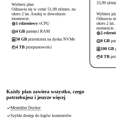
33,99
zł
/mies
Wybierz plan
Odnawia się w cenie 51,99 zł/mies. na
okres 2 lat. Anuluj w dowolnym
Wybierz pla
momencie.
Odnawia się 
1-rdzeniowy
vCPU
okres 2 lat.
momencie.
4 GB
pamięci RAM
2-rdzeni
50 GB
przestrzeni na dysku NVMe
8 GB
pam
4 TB
przepustowości
100 GB
pr
8 TB
prze
Każdy plan zawiera
wszystko, czego
potrzebujesz
i jeszcze więcej
Menedżer Docker
Szybki dostęp do logów kontenerów