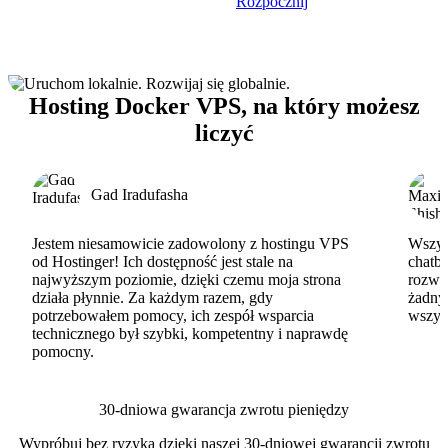
Rozpocznij
Hosting Docker VPS, na który możesz
liczyć
Gad Iradufasha
Jestem niesamowicie zadowolony z hostingu VPS
Wszyst
od Hostinger! Ich dostępność jest stale na
chatbo
najwyższym poziomie, dzięki czemu moja strona
rozwi
działa płynnie. Za każdym razem, gdy
żadny
potrzebowałem pomocy, ich zespół wsparcia
wszys
technicznego był szybki, kompetentny i naprawdę
pomocny.
30-dniowa gwarancja zwrotu pieniędzy
Wypróbuj bez ryzyka dzięki naszej 30-dniowej gwarancji zwrotu