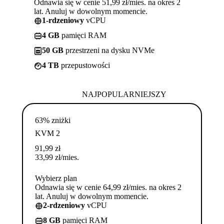
Odnawia się w cenie 51,99 zł/mies. na okres 2
lat. Anuluj w dowolnym momencie.
1-rdzeniowy
vCPU
4 GB
pamięci RAM
50 GB
przestrzeni na dysku NVMe
4 TB
przepustowości
NAJPOPULARNIEJSZY
63% zniżki
KVM 2
91,99
zł
33,99
zł
/mies.
Wybierz plan
Odnawia się w cenie 64,99 zł/mies. na okres 2
lat. Anuluj w dowolnym momencie.
2-rdzeniowy
vCPU
8 GB
pamięci RAM