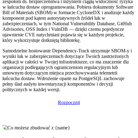
zespołom ds. bezpieczeństwa i inżynierii ciągłą widoczność ryzyka
w łańcuchu dostaw oprogramowania. Pobiera dokumenty Software
Bill of Materials (SBOM) w formacie CycloneDX i analizuje każdy
komponent pod kątem autorytatywnych źródeł luk w
zabezpieczeniach, w tym National Vulnerability Database, GitHub
Advisories, OSS Index i VulnDB — dzięki czemu pojedyncze
ujawnienie CVE natychmiast pojawia się w każdym projekcie,
który wykorzystuje dotkniętą bibliotekę.
Samodzielne hostowanie Dependency-Track utrzymuje SBOM-y i
wyniki luk w zabezpieczeniach dotyczące Twoich zastrzeżonych
aplikacji w całości w Twojej infrastrukturze, co ma znaczenie dla
organizacji podlegających ograniczeniom regulacyjnym lub
umownym dotyczącym miejsca przechowywania telemetrii
łańcucha dostaw. Wdrożenie oparte na PostgreSQL zachowuje
pełny ślad audytu inwentaryzacji komponentów i decyzji
politycznych w każdej wersji.
Rozpocznij