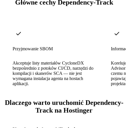
Główne cechy Dependency-Track
Przyjmowanie SBOM
Informacj
Akceptuje listy materiałów CycloneDX
Koreluje
bezpośrednio z potoków CI/CD, narzędzi do
Advisori
kompilacji i skanerów SCA — nie jest
czemu no
wymagana instalacja agenta na hostach
pojawiają
aplikacji.
projektac
Dlaczego warto uruchomić Dependency-
Track na Hostinger