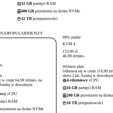
32 GB
pamięci RAM
400 GB
przestrzeni na dysku NVMe
32 TB
przepustowości
NAJPOPULARNIEJSZY
69% zniżki
KVM 4
153,99
zł
46,99
zł
/mies.
s.
Wybierz plan
Odnawia się w cenie 119,99 zł/
an
okres 2 lat. Anuluj w dowoln
 w cenie 64,99 zł/mies. na
4-rdzeniowy
vCPU
. Anuluj w dowolnym
16 GB
pamięci RAM
iowy
vCPU
200 GB
przestrzeni na dys
mięci RAM
16 TB
przepustowości
rzestrzeni na dysku NVMe