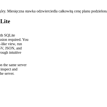
óry. Miesięczna stawka odzwierciedla całkowitą cenę planu podzieloną
Lite
ith SQLite
ssion required. You
-like view, run
CSV, JSON, and
ough intuitive
on the same server
 inspect and
he server.