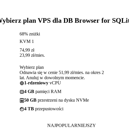
ybierz plan VPS dla DB Browser for SQLi
68% zniżki
KVM 1
74,99
zł
23,99
zł
/mies.
Wybierz plan
Odnawia się w cenie 51,99 zł/mies. na okres 2
lat. Anuluj w dowolnym momencie.
1-rdzeniowy
vCPU
4 GB
pamięci RAM
50 GB
przestrzeni na dysku NVMe
4 TB
przepustowości
NAJPOPULARNIEJSZY