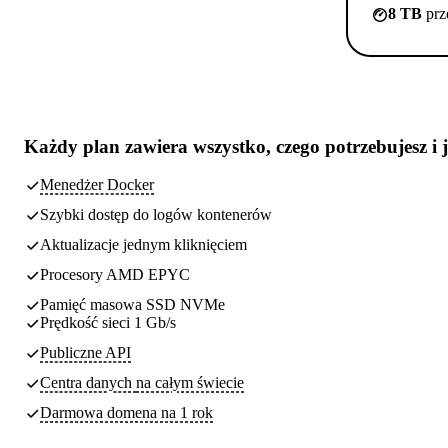
8 TB
prz
Każdy plan zawiera
wszystko, czego potrzebujesz
i 
Menedżer Docker
Szybki dostęp do logów kontenerów
Aktualizacje jednym kliknięciem
Procesory AMD EPYC
Pamięć masowa SSD NVMe
Prędkość sieci 1 Gb/s
Publiczne API
Centra danych
na całym świecie
Darmowa domena na 1 rok