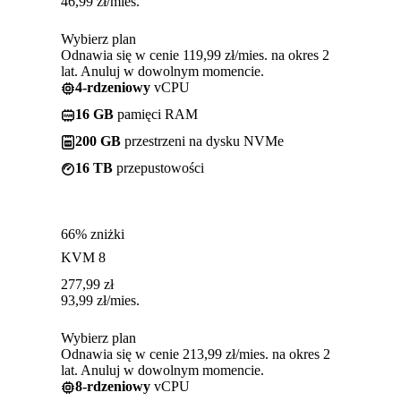
46,99
zł
/mies.
Wybierz plan
Odnawia się w cenie 119,99 zł/mies. na okres 2
lat. Anuluj w dowolnym momencie.
4-rdzeniowy
vCPU
16 GB
pamięci RAM
200 GB
przestrzeni na dysku NVMe
16 TB
przepustowości
66% zniżki
KVM 8
277,99
zł
93,99
zł
/mies.
Wybierz plan
Odnawia się w cenie 213,99 zł/mies. na okres 2
lat. Anuluj w dowolnym momencie.
8-rdzeniowy
vCPU