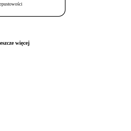
epustowości
jeszcze więcej