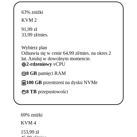
63% zniżki
KVM 2
91,99
zł
33,99
zł
/mies.
Wybierz plan
Odnawia się w cenie 64,99 zł/mies. na okres 2
lat. Anuluj w dowolnym momencie.
2-rdzeniowy
vCPU
8 GB
pamięci RAM
100 GB
przestrzeni na dysku NVMe
8 TB
przepustowości
69% zniżki
KVM 4
153,99
zł