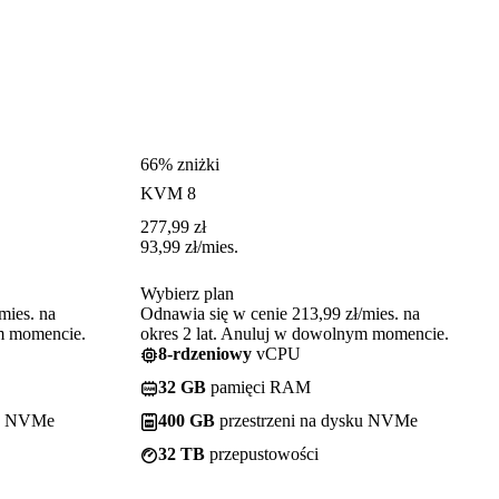
66% zniżki
KVM 8
277,99
zł
93,99
zł
/mies.
Wybierz plan
mies. na
Odnawia się w cenie 213,99 zł/mies. na
ym momencie.
okres 2 lat. Anuluj w dowolnym momencie.
8-rdzeniowy
vCPU
32 GB
pamięci RAM
ku NVMe
400 GB
przestrzeni na dysku NVMe
32 TB
przepustowości