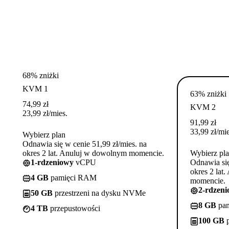
68% zniżki
KVM 1
63% zniżki
74,99
zł
KVM 2
23,99
zł
/mies.
91,99
zł
33,99
zł
/mie
Wybierz plan
Odnawia się w cenie 51,99 zł/mies. na
okres 2 lat. Anuluj w dowolnym momencie.
Wybierz pl
1-rdzeniowy
vCPU
Odnawia się
okres 2 lat
4 GB
pamięci RAM
momencie.
2-rdzen
50 GB
przestrzeni na dysku NVMe
8 GB
pa
4 TB
przepustowości
100 GB
p