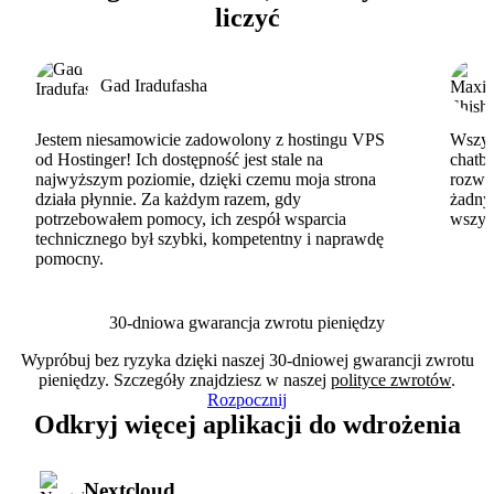
liczyć
Gad Iradufasha
Jestem niesamowicie zadowolony z hostingu VPS
Wszyst
od Hostinger! Ich dostępność jest stale na
chatbo
najwyższym poziomie, dzięki czemu moja strona
rozwi
działa płynnie. Za każdym razem, gdy
żadny
potrzebowałem pomocy, ich zespół wsparcia
wszys
technicznego był szybki, kompetentny i naprawdę
pomocny.
30-dniowa gwarancja zwrotu pieniędzy
Wypróbuj bez ryzyka dzięki naszej 30-dniowej gwarancji zwrotu
pieniędzy. Szczegóły znajdziesz w naszej
polityce zwrotów
.
Rozpocznij
Odkryj więcej aplikacji do wdrożenia
Nextcloud