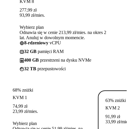
KVM 8
277,99
zł
93,99
zł
/mies.
Wybierz plan
Odnawia się w cenie 213,99 zł/mies. na okres 2
lat. Anuluj w dowolnym momencie.
8-rdzeniowy
vCPU
32 GB
pamięci RAM
400 GB
przestrzeni na dysku NVMe
32 TB
przepustowości
68% zniżki
KVM 1
63% zniżki
74,99
zł
KVM 2
23,99
zł
/mies.
91,99
zł
33,99
zł
/mies
Wybierz plan
Odnawia się w cenie 51,99 zł/mies. na