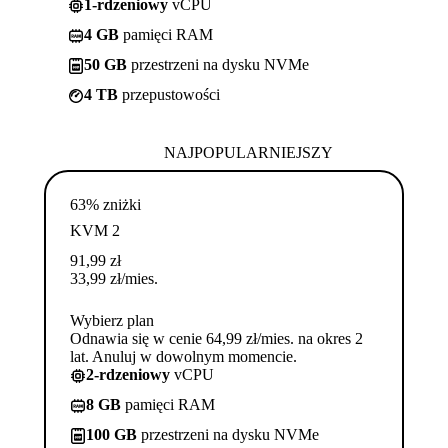
1-rdzeniowy
vCPU
4 GB
pamięci RAM
50 GB
przestrzeni na dysku NVMe
4 TB
przepustowości
NAJPOPULARNIEJSZY
63% zniżki
KVM 2
91,99
zł
33,99
zł
/mies.
Wybierz plan
Odnawia się w cenie 64,99 zł/mies. na okres 2
lat. Anuluj w dowolnym momencie.
2-rdzeniowy
vCPU
8 GB
pamięci RAM
100 GB
przestrzeni na dysku NVMe