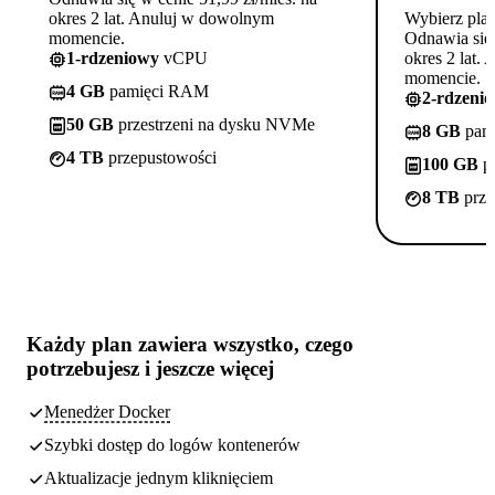
okres 2 lat. Anuluj w dowolnym
Wybierz pla
momencie.
Odnawia się 
1-rdzeniowy
vCPU
okres 2 lat.
momencie.
4 GB
pamięci RAM
2-rdzeni
50 GB
przestrzeni na dysku NVMe
8 GB
pam
4 TB
przepustowości
100 GB
pr
8 TB
prze
Każdy plan zawiera
wszystko, czego
potrzebujesz
i jeszcze więcej
Menedżer Docker
Szybki dostęp do logów kontenerów
Aktualizacje jednym kliknięciem