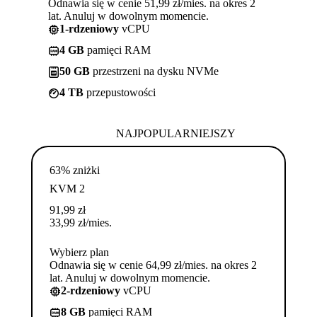
Odnawia się w cenie 51,99 zł/mies. na okres 2
lat. Anuluj w dowolnym momencie.
1-rdzeniowy
vCPU
4 GB
pamięci RAM
50 GB
przestrzeni na dysku NVMe
4 TB
przepustowości
NAJPOPULARNIEJSZY
63% zniżki
KVM 2
91,99
zł
33,99
zł
/mies.
Wybierz plan
Odnawia się w cenie 64,99 zł/mies. na okres 2
lat. Anuluj w dowolnym momencie.
2-rdzeniowy
vCPU
8 GB
pamięci RAM