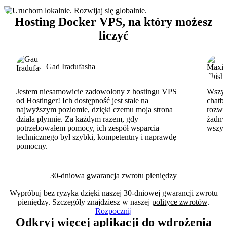
Hosting Docker VPS, na który możesz
liczyć
Gad Iradufasha
Jestem niesamowicie zadowolony z hostingu VPS
Wszyst
od Hostinger! Ich dostępność jest stale na
chatbo
najwyższym poziomie, dzięki czemu moja strona
rozwi
działa płynnie. Za każdym razem, gdy
żadny
potrzebowałem pomocy, ich zespół wsparcia
wszys
technicznego był szybki, kompetentny i naprawdę
pomocny.
30-dniowa gwarancja zwrotu pieniędzy
Wypróbuj bez ryzyka dzięki naszej 30-dniowej gwarancji zwrotu
pieniędzy. Szczegóły znajdziesz w naszej
polityce zwrotów
.
Rozpocznij
Odkryj więcej aplikacji do wdrożenia