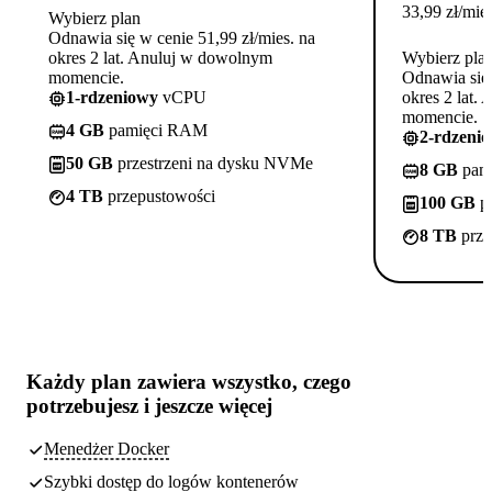
33,99
zł
/mies
Wybierz plan
Odnawia się w cenie 51,99 zł/mies. na
okres 2 lat. Anuluj w dowolnym
Wybierz pla
momencie.
Odnawia się 
1-rdzeniowy
vCPU
okres 2 lat.
momencie.
4 GB
pamięci RAM
2-rdzeni
50 GB
przestrzeni na dysku NVMe
8 GB
pam
4 TB
przepustowości
100 GB
pr
8 TB
prze
Każdy plan zawiera
wszystko, czego
potrzebujesz
i jeszcze więcej
Menedżer Docker
Szybki dostęp do logów kontenerów