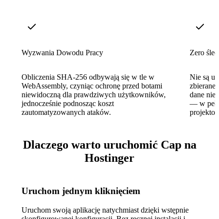
Wyzwania Dowodu Pracy
Zero śled
Obliczenia SHA-256 odbywają się w tle w
Nie są us
WebAssembly, czyniąc ochronę przed botami
zbierane 
niewidoczną dla prawdziwych użytkowników,
dane nie 
jednocześnie podnosząc koszt
— w pełn
zautomatyzowanych ataków.
projekto
Dlaczego warto uruchomić Cap na
Hostinger
Uruchom jednym kliknięciem
Uruchom swoją aplikację natychmiast dzięki wstępnie
skonfigurowanej konfiguracji. Bez ręcznej instalacji i