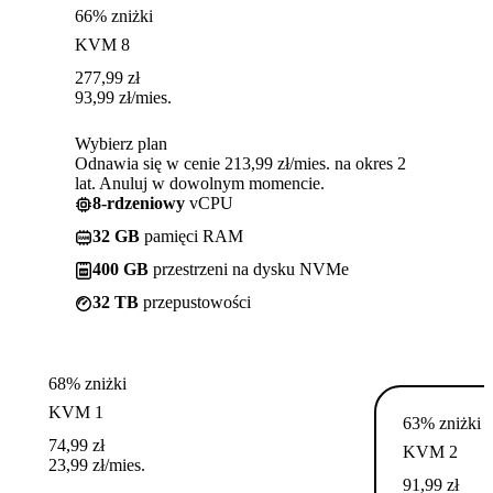
66% zniżki
KVM 8
277,99
zł
93,99
zł
/mies.
Wybierz plan
Odnawia się w cenie 213,99 zł/mies. na okres 2
lat. Anuluj w dowolnym momencie.
8-rdzeniowy
vCPU
32 GB
pamięci RAM
400 GB
przestrzeni na dysku NVMe
32 TB
przepustowości
68% zniżki
KVM 1
63% zniżki
74,99
zł
KVM 2
23,99
zł
/mies.
91,99
zł