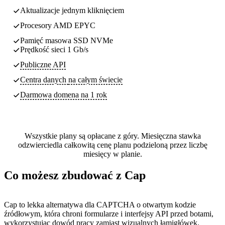
Aktualizacje jednym kliknięciem
Procesory AMD EPYC
Pamięć masowa SSD NVMe
Prędkość sieci 1 Gb/s
Publiczne API
Centra danych
na całym świecie
Darmowa domena na 1 rok
Wszystkie plany są opłacane z góry. Miesięczna stawka
odzwierciedla całkowitą cenę planu podzieloną przez liczbę
miesięcy w planie.
Co możesz zbudować z Cap
Cap to lekka alternatywa dla CAPTCHA o otwartym kodzie
źródłowym, która chroni formularze i interfejsy API przed botami,
wykorzystując dowód pracy zamiast wizualnych łamigłówek.