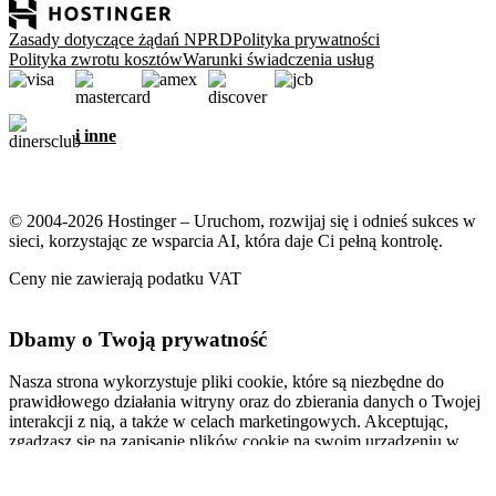
Zasady dotyczące żądań NPRD
Polityka prywatności
Polityka zwrotu kosztów
Warunki świadczenia usług
i inne
© 2004-2026 Hostinger – Uruchom, rozwijaj się i odnieś sukces w
sieci, korzystając ze wsparcia AI, która daje Ci pełną kontrolę.
Ceny nie zawierają podatku VAT
Dbamy o Twoją prywatność
Nasza strona wykorzystuje pliki cookie, które są niezbędne do
prawidłowego działania witryny oraz do zbierania danych o Twojej
interakcji z nią, a także w celach marketingowych. Akceptując,
zgadzasz się na zapisanie plików cookie na swoim urządzeniu w
celu wyświetlania spersonalizowanych reklam, personalizacji i
analiz, zgodnie z naszą
Polityką plików cookie
.