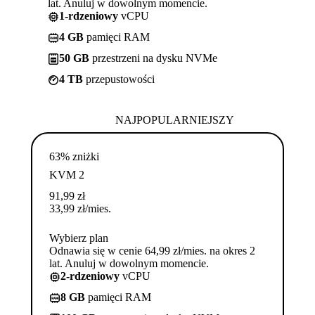
lat. Anuluj w dowolnym momencie.
1-rdzeniowy
vCPU
4 GB
pamięci RAM
50 GB
przestrzeni na dysku NVMe
4 TB
przepustowości
NAJPOPULARNIEJSZY
63% zniżki
KVM 2
91,99
zł
33,99
zł
/mies.
Wybierz plan
Odnawia się w cenie 64,99 zł/mies. na okres 2
lat. Anuluj w dowolnym momencie.
2-rdzeniowy
vCPU
8 GB
pamięci RAM