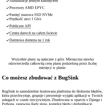
Aktualizacje jednym kliknięciem
Procesory AMD EPYC
Pamięć masowa SSD NVMe
Prędkość sieci 1 Gb/s
Publiczne API
Centra danych
na całym świecie
Darmowa domena na 1 rok
Wszystkie plany są opłacane z góry. Miesięczna stawka
odzwierciedla całkowitą cenę planu podzieloną przez liczbę
miesięcy w planie.
Co możesz zbudować z BugSink
BugSink to samodzielnie hostowana platforma do śledzenia błędów,
która przechwytuje, grupuje i prezentuje wyjątki aplikacji w Twoich
usługach w czasie rzeczywistym. Zbudowana w oparciu o Django i
Pythona, zapewnia ślady stosu, kontekst błędu i deduplikację,