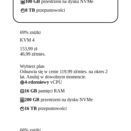
100 GB
przestrzeni na dysku NVMe
8 TB
przepustowości
69% zniżki
KVM 4
153,99
zł
46,99
zł
/mies.
Wybierz plan
Odnawia się w cenie 119,99 zł/mies. na okres 2
lat. Anuluj w dowolnym momencie.
4-rdzeniowy
vCPU
16 GB
pamięci RAM
200 GB
przestrzeni na dysku NVMe
16 TB
przepustowości
66% zniżki