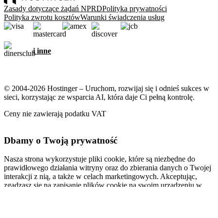
Zasady dotyczące żądań NPRD
Polityka prywatności
Polityka zwrotu kosztów
Warunki świadczenia usług
i inne
© 2004-2026 Hostinger – Uruchom, rozwijaj się i odnieś sukces w
sieci, korzystając ze wsparcia AI, która daje Ci pełną kontrolę.
Ceny nie zawierają podatku VAT
Dbamy o Twoją prywatność
Nasza strona wykorzystuje pliki cookie, które są niezbędne do
prawidłowego działania witryny oraz do zbierania danych o Twojej
interakcji z nią, a także w celach marketingowych. Akceptując,
zgadzasz się na zapisanie plików cookie na swoim urządzeniu w
celu wyświetlania spersonalizowanych reklam, personalizacji i
analiz, zgodnie z naszą
Polityką plików cookie
.