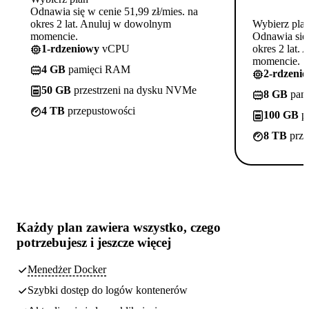
Odnawia się w cenie 51,99 zł/mies. na
okres 2 lat. Anuluj w dowolnym
Wybierz pla
momencie.
Odnawia się 
1-rdzeniowy
vCPU
okres 2 lat.
momencie.
4 GB
pamięci RAM
2-rdzeni
50 GB
przestrzeni na dysku NVMe
8 GB
pam
4 TB
przepustowości
100 GB
pr
8 TB
prze
Każdy plan zawiera
wszystko, czego
potrzebujesz
i jeszcze więcej
Menedżer Docker
Szybki dostęp do logów kontenerów