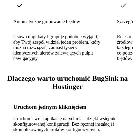
Automatyczne grupowanie błędów
Szczegół
Usuwa duplikaty i grupuje podobne wyjątki,
Rejestruj
aby Twój zespół widział jeden problem, który
źródłowy
można rozwiązać, zamiast tysięcy
każdego 
identycznych alertów zalewających pulpit
co potrze
nawigacyjny.
błędów.
Dlaczego warto uruchomić BugSink na
Hostinger
Uruchom jednym kliknięciem
Uruchom swoją aplikację natychmiast dzięki wstępnie
skonfigurowanej konfiguracji. Bez ręcznej instalacji i
skomplikowanych kroków konfiguracyjnych.