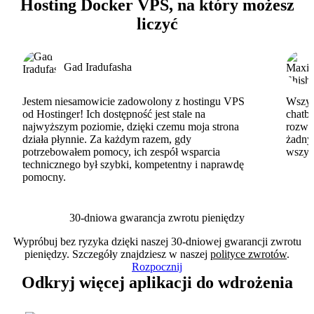
Hosting Docker VPS, na który możesz
liczyć
Gad Iradufasha
Jestem niesamowicie zadowolony z hostingu VPS
Wszyst
od Hostinger! Ich dostępność jest stale na
chatbo
najwyższym poziomie, dzięki czemu moja strona
rozwi
działa płynnie. Za każdym razem, gdy
żadny
potrzebowałem pomocy, ich zespół wsparcia
wszys
technicznego był szybki, kompetentny i naprawdę
pomocny.
30-dniowa gwarancja zwrotu pieniędzy
Wypróbuj bez ryzyka dzięki naszej 30-dniowej gwarancji zwrotu
pieniędzy. Szczegóły znajdziesz w naszej
polityce zwrotów
.
Rozpocznij
Odkryj więcej aplikacji do wdrożenia