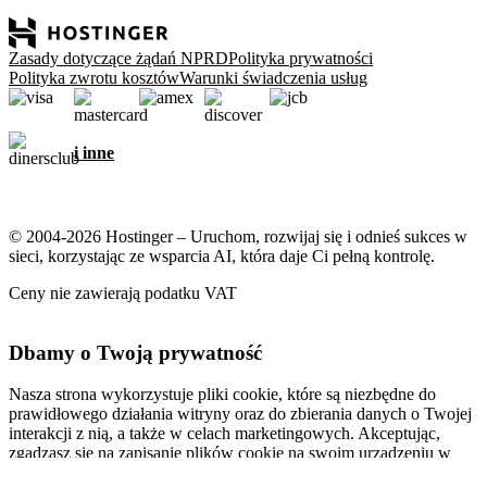
Zasady dotyczące żądań NPRD
Polityka prywatności
Polityka zwrotu kosztów
Warunki świadczenia usług
i inne
© 2004-2026 Hostinger – Uruchom, rozwijaj się i odnieś sukces w
sieci, korzystając ze wsparcia AI, która daje Ci pełną kontrolę.
Ceny nie zawierają podatku VAT
Dbamy o Twoją prywatność
Nasza strona wykorzystuje pliki cookie, które są niezbędne do
prawidłowego działania witryny oraz do zbierania danych o Twojej
interakcji z nią, a także w celach marketingowych. Akceptując,
zgadzasz się na zapisanie plików cookie na swoim urządzeniu w
celu wyświetlania spersonalizowanych reklam, personalizacji i