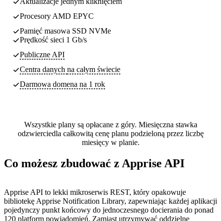
Aktualizacje jednym kliknięciem
Procesory AMD EPYC
Pamięć masowa SSD NVMe
Prędkość sieci 1 Gb/s
Publiczne API
Centra danych
na całym świecie
Darmowa domena na 1 rok
Wszystkie plany są opłacane z góry. Miesięczna stawka
odzwierciedla całkowitą cenę planu podzieloną przez liczbę
miesięcy w planie.
Co możesz zbudować z Apprise API
Apprise API to lekki mikroserwis REST, który opakowuje
bibliotekę Apprise Notification Library, zapewniając każdej aplikacji
pojedynczy punkt końcowy do jednoczesnego docierania do ponad
120 platform powiadomień. Zamiast utrzymywać oddzielne