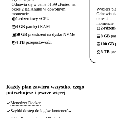
Odnawia się w cenie 51,99 zł/mies. na
okres 2 lat. Anuluj w dowolnym
Wybierz pla
momencie.
Odnawia się 
1-rdzeniowy
vCPU
okres 2 lat.
momencie.
4 GB
pamięci RAM
2-rdzeni
50 GB
przestrzeni na dysku NVMe
8 GB
pam
4 TB
przepustowości
100 GB
pr
8 TB
prze
Każdy plan zawiera
wszystko, czego
potrzebujesz
i jeszcze więcej
Menedżer Docker
Szybki dostęp do logów kontenerów