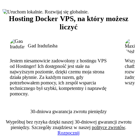
Hosting Docker VPS, na który możesz
liczyć
Gad Iradufasha
Jestem niesamowicie zadowolony z hostingu VPS
Wszyst
od Hostinger! Ich dostępność jest stale na
chatbo
najwyższym poziomie, dzięki czemu moja strona
rozwi
działa płynnie. Za każdym razem, gdy
żadny
potrzebowałem pomocy, ich zespół wsparcia
wszys
technicznego był szybki, kompetentny i naprawdę
pomocny.
30-dniowa gwarancja zwrotu pieniędzy
Wypróbuj bez ryzyka dzięki naszej 30-dniowej gwarancji zwrotu
pieniędzy. Szczegóły znajdziesz w naszej
polityce zwrotów
.
Rozpocznij