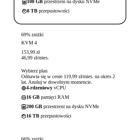
100 GB
przestrzeni na dysku NVMe
8 TB
przepustowości
69% zniżki
KVM 4
153,99
zł
46,99
zł
/mies.
Wybierz plan
Odnawia się w cenie 119,99 zł/mies. na okres 2
lat. Anuluj w dowolnym momencie.
4-rdzeniowy
vCPU
16 GB
pamięci RAM
200 GB
przestrzeni na dysku NVMe
16 TB
przepustowości
66% zniżki