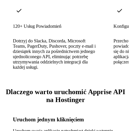
120+ Usług Powiadomień
Konfigur
Dotrzyj do Slacka, Discorda, Microsoft
Przechow
Teams, PagerDuty, Pushover, poczty e-mail i
powiadom
dziesiątek innych za pośrednictwem jednego
się do ni
ujednoliconego API, eliminując potrzebę
aplikacja
utrzymywania oddzielnych integracji dla
połączen
każdej usługi.
Dlaczego warto uruchomić Apprise API
na Hostinger
Uruchom jednym kliknięciem
Uruchom swoją aplikację natychmiast dzięki wstępnie