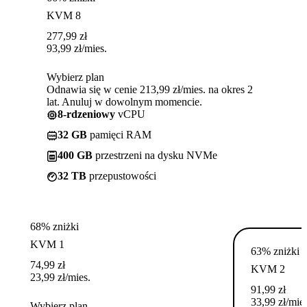
KVM 8
277,99
zł
93,99
zł
/mies.
Wybierz plan
Odnawia się w cenie 213,99 zł/mies. na okres 2
lat. Anuluj w dowolnym momencie.
8-rdzeniowy
vCPU
32 GB
pamięci RAM
400 GB
przestrzeni na dysku NVMe
32 TB
przepustowości
68% zniżki
KVM 1
63% zniżki
74,99
zł
KVM 2
23,99
zł
/mies.
91,99
zł
33,99
zł
/mies
Wybierz plan