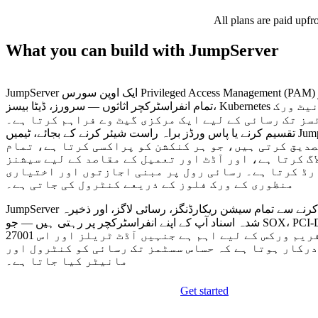
All plans are paid upfr
What you can build with JumpServer
JumpServer ایک اوپن سورس Privileged Access Management (PAM) پلیٹ فارم ہے جو
تمام انفراسٹرکچر اثاثوں — سرورز، ڈیٹا بیسز، Kubernetes کلسٹرز، اور نیٹ ورک
ڈیوائسز تک رسائی کے لیے ایک مرکزی گیٹ وے فراہم کرتا ہے۔ S
تقسیم کرنے یا پاس ورڈز براہ راست شیئر کرنے کے بجائے، ٹیمیں JumpServer کے
دیق کرتی ہیں، جو ہر کنکشن کو پراکسی کرتا ہے، تمام
اگ کرتا ہے، اور آڈٹ اور تعمیل کے مقاصد کے لیے سیشنز
رڈ کرتا ہے۔ رسائی رول پر مبنی اجازتوں اور اختیاری
منظوری کے ورک فلوز کے ذریعے کنٹرول کی جاتی ہے۔
JumpServer کو خود ہوسٹ کرنے سے تمام سیشن ریکارڈنگز، رسائی لاگز، اور ذخیرہ
شدہ اسناد آپ کے اپنے انفراسٹرکچر پر رہتی ہیں — جو SOX، PCI-DSS، اور ISO
27001 جیسے تعمیلی فریم ورکس کے لیے اہم ہے جنہیں آڈٹ ٹریلز اور اس
درکار ہوتا ہے کہ حساس سسٹمز تک رسائی کو کنٹرول اور
مانیٹر کیا جاتا ہے۔
Get started