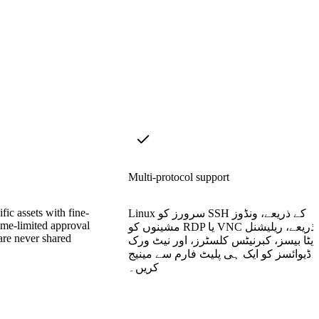
Multi-protocol support
fic assets with fine-
Linux سرورز کو SSH کے ذریعے، ونڈوز
ime-limited approval
مشینوں کو RDP یا VNC کے ذریعے، ریلیشنل
are never shared
ڈیٹا بیسز، کبرنیٹس کلسٹرز، اور نیٹ ورک
ڈیوائسز کو ایک ہی پلیٹ فارم سے مینیج
کریں۔