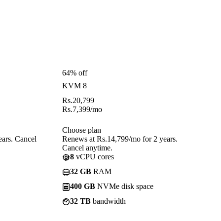
64% off
KVM 8
Rs.
20,799
Rs.
7,399
/mo
Choose plan
ears. Cancel
Renews at Rs.14,799/mo for 2 years.
Cancel anytime.
8
vCPU cores
32 GB
RAM
400 GB
NVMe disk space
32 TB
bandwidth