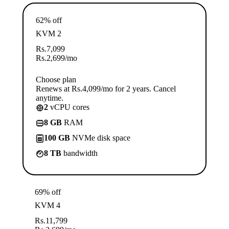
62% off
KVM 2
Rs.
7,099
Rs.
2,699
/mo
Choose plan
Renews at Rs.4,099/mo for 2 years. Cancel
anytime.
2
vCPU cores
8 GB
RAM
100 GB
NVMe disk space
8 TB
bandwidth
69% off
KVM 4
Rs.
11,799