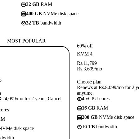
32 GB
RAM
400 GB
NVMe disk space
32 TB
bandwidth
MOST POPULAR
69% off
KVM 4
Rs.
11,799
Rs.
3,699
/mo
o
Choose plan
Renews at Rs.8,099/mo for 2 y
n
anytime.
s.4,099/mo for 2 years. Cancel
4
vCPU cores
16 GB
RAM
ores
200 GB
NVMe disk space
AM
16 TB
bandwidth
VMe disk space
dwidth