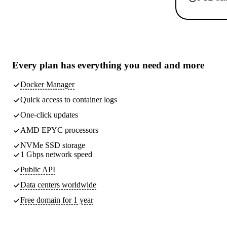
Every plan has
everything you need
and more
Docker Manager
Quick access to container logs
One-click updates
AMD EPYC processors
NVMe SSD storage
1 Gbps network speed
Public API
Data centers worldwide
Free domain for 1 year