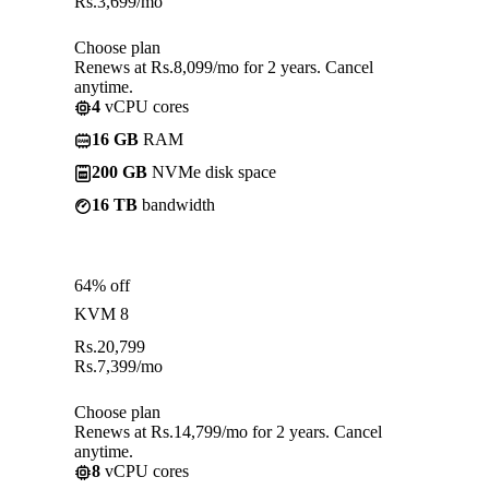
Rs.
3,699
/mo
Choose plan
Renews at Rs.8,099/mo for 2 years. Cancel
anytime.
4
vCPU cores
16 GB
RAM
200 GB
NVMe disk space
16 TB
bandwidth
64% off
KVM 8
Rs.
20,799
Rs.
7,399
/mo
Choose plan
Renews at Rs.14,799/mo for 2 years. Cancel
anytime.
8
vCPU cores