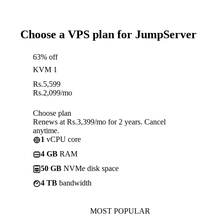
Choose a VPS plan for JumpServer
63% off
KVM 1
Rs.
5,599
Rs.
2,099
/mo
Choose plan
Renews at Rs.3,399/mo for 2 years. Cancel
anytime.
1
vCPU core
4 GB
RAM
50 GB
NVMe disk space
4 TB
bandwidth
MOST POPULAR