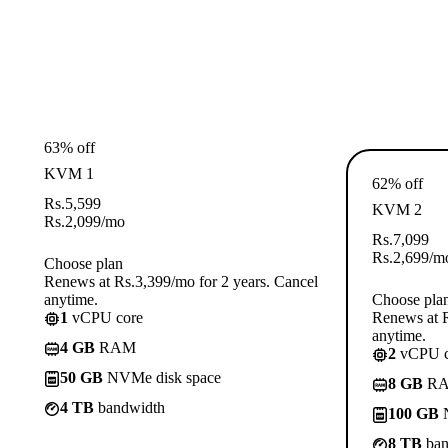
63% off
KVM 1
62% off
Rs.
5,599
KVM 2
Rs.
2,099
/mo
Rs.
7,099
Rs.
2,699
/m
Choose plan
Renews at Rs.3,399/mo for 2 years. Cancel
anytime.
Choose pla
1
vCPU core
Renews at R
anytime.
4 GB
RAM
2
vCPU c
50 GB
NVMe disk space
8 GB
R
4 TB
bandwidth
100 GB
N
8 TB
ban