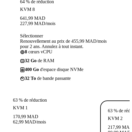
64 % de réduction
KVM 8
641,99
MAD
227,99
MAD
/mois
Sélectionner
Renouvellement au prix de 455,99 MAD/mois
pour 2 ans. Annulez à tout instant.
8
cœurs vCPU
32 Go
de RAM
400 Go
d'espace disque NVMe
32 To
de bande passante
63 % de réduction
KVM 1
63 % de rédu
170,99
MAD
KVM 2
62,99
MAD
/mois
217,99
MA