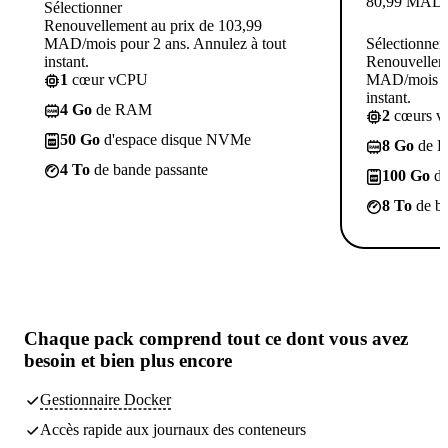
80,99
MAD
Sélectionner
Renouvellement au prix de 103,99
MAD/mois pour 2 ans. Annulez à tout
Sélectionner
instant.
Renouvelleme
1
cœur vCPU
MAD/mois po
instant.
4 Go
de RAM
2
cœurs 
50 Go
d'espace disque NVMe
8 Go
de 
4 To
de bande passante
100 Go
d'
8 To
de ba
Chaque pack comprend
tout ce dont vous avez
besoin
et bien plus encore
Gestionnaire Docker
Accès rapide aux journaux des conteneurs