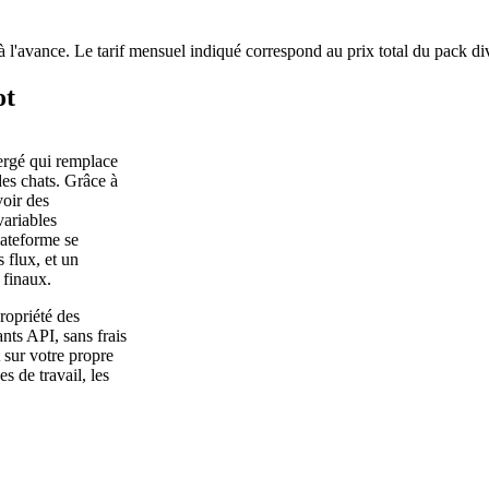
à l'avance. Le tarif mensuel indiqué correspond au prix total du pack di
ot
ergé qui remplace
des chats. Grâce à
voir des
variables
lateforme se
 flux, et un
 finaux.
ropriété des
nts API, sans frais
t sur votre propre
es de travail, les