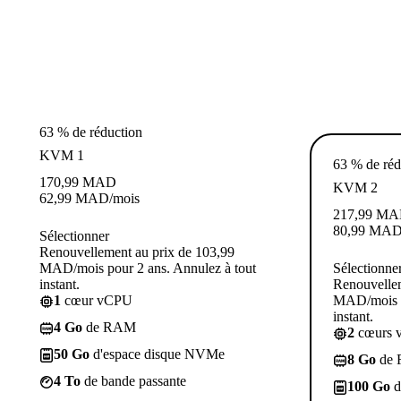
63 % de réduction
KVM 1
63 % de réd
170,99
MAD
KVM 2
62,99
MAD
/mois
217,99
MA
80,99
MA
Sélectionner
Renouvellement au prix de 103,99
MAD/mois pour 2 ans. Annulez à tout
Sélectionne
instant.
Renouvellem
1
cœur vCPU
MAD/mois p
instant.
4 Go
de RAM
2
cœurs 
50 Go
d'espace disque NVMe
8 Go
de
4 To
de bande passante
100 Go
d