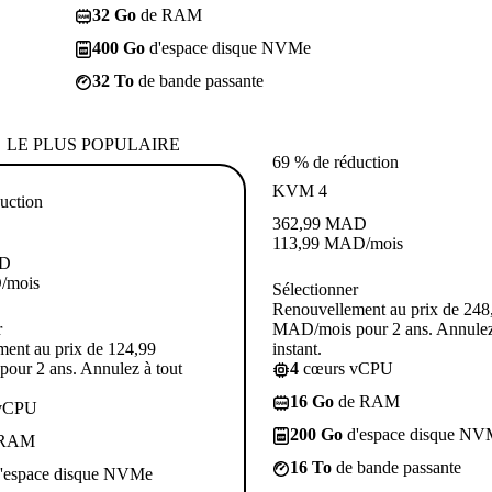
32 Go
de RAM
400 Go
d'espace disque NVMe
32 To
de bande passante
LE PLUS POPULAIRE
69 % de réduction
KVM 4
uction
362,99
MAD
113,99
MAD
/mois
D
D
/mois
Sélectionner
Renouvellement au prix de 248
r
MAD/mois pour 2 ans. Annulez
ent au prix de 124,99
instant.
our 2 ans. Annulez à tout
4
cœurs vCPU
16 Go
de RAM
vCPU
200 Go
d'espace disque NV
 RAM
16 To
de bande passante
'espace disque NVMe