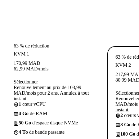
63 % de réduction
KVM 1
63 % de réd
170,99
MAD
KVM 2
62,99
MAD
/mois
217,99
MA
80,99
MA
Sélectionner
Renouvellement au prix de 103,99
MAD/mois pour 2 ans. Annulez à tout
Sélectionne
instant.
Renouvellem
1
cœur vCPU
MAD/mois p
instant.
4 Go
de RAM
2
cœurs 
50 Go
d'espace disque NVMe
8 Go
de
4 To
de bande passante
100 Go
d