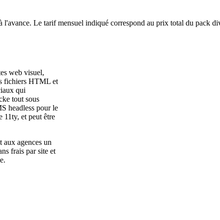
à l'avance. Le tarif mensuel indiqué correspond au prix total du pack di
tes web visuel,
es fichiers HTML et
iaux qui
ocke tout sous
MS headless pour le
11ty, et peut être
t aux agences un
ns frais par site et
e.