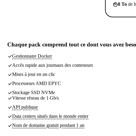
8 To
de b
Chaque pack comprend
tout ce dont vous avez bes
Gestionnaire Docker
Accès rapide aux journaux des conteneurs
Mises à jour en un clic
Processeurs AMD EPYC
Stockage SSD NVMe
Vitesse réseau de 1 Gb/s
API publique
Data centers
situés dans le monde entier
Nom de domaine gratuit pendant 1 an