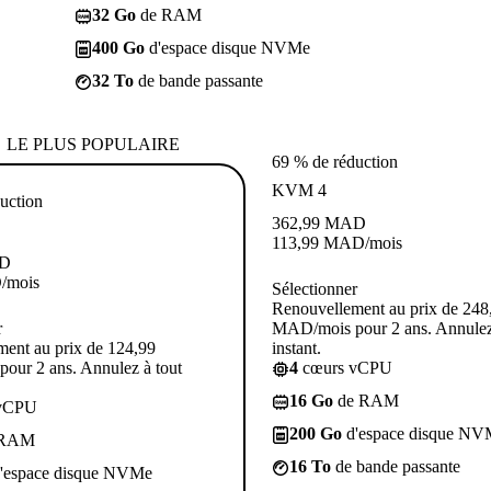
32 Go
de RAM
400 Go
d'espace disque NVMe
32 To
de bande passante
LE PLUS POPULAIRE
69 % de réduction
KVM 4
uction
362,99
MAD
113,99
MAD
/mois
D
D
/mois
Sélectionner
Renouvellement au prix de 248
r
MAD/mois pour 2 ans. Annulez
ent au prix de 124,99
instant.
our 2 ans. Annulez à tout
4
cœurs vCPU
16 Go
de RAM
vCPU
200 Go
d'espace disque NV
 RAM
16 To
de bande passante
'espace disque NVMe