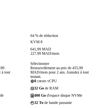
64 % de réduction
KVM 8
641,99
MAD
227,99
MAD
/mois
Sélectionner
,99
Renouvellement au prix de 455,99
 à tout
MAD/mois pour 2 ans. Annulez à tout
instant.
8
cœurs vCPU
32 Go
de RAM
Me
400 Go
d'espace disque NVMe
32 To
de bande passante