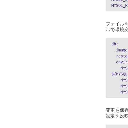
MYSQL_P
ファイル
ルで環境
db:
  ima
  res
  envi
    MYSQL_ROOT_PASSWORD: 
${MYSQL
   
   
   
変更を保存
設定を反