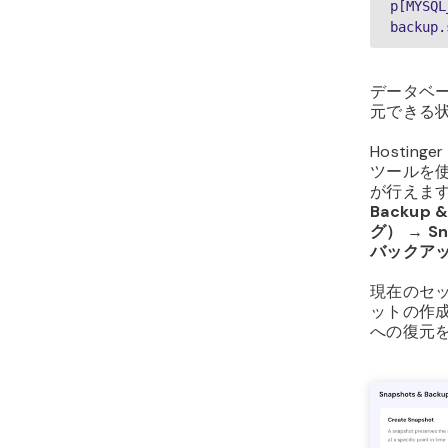
p[MYSQL
backup.
データベ
元できる
Hostin
ツールを
が行えます
Backup
グ）
→
S
バックア
現在のセ
ットの作
への復元