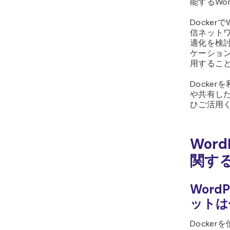
能するWo
Docker
信ネット
適化を検討
ケーション
用するこ
Docker
や共有し
ひご活用
Word
関す
Word
ットは
Docker