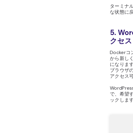
ターミナ
な状態に
5. W
クセス
Docke
から新しく
になります
ブラウザ
アクセス
WordP
で、希望
ックしま