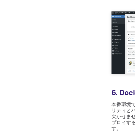
6. D
本番環境で
リティと
欠かせません
プロイす
す。