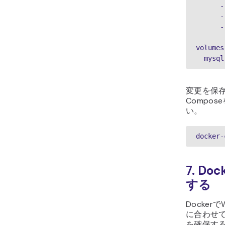
 
 
 
volumes
  mysq
変更を保存
Compo
い。
docker-
7. D
する
Docker
に合わせ
を確保す