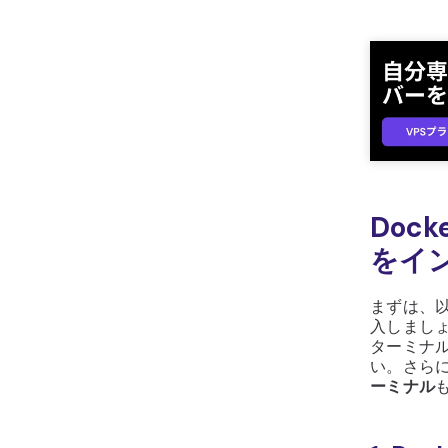
Dock
をイ
まずは、以下
入しましょ
ターミナル
い。さら
ーミナル