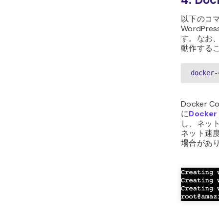
以下のコマン
WordP
す。なお
動作する
docker-
Docker
に
Docker
し、ネッ
ネット速
場合があ