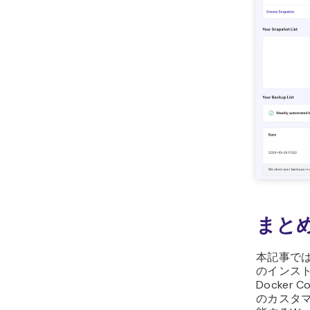
まと
本記事では、
のインス
Docke
のカスタ