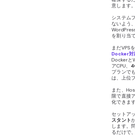
意します
システム
ないよう、
WordP
を割り当
まだVPS
Docker
Docker
アCPU、
4
プランで
は、上位
また、Hos
限で直接
化できま
セットア
スタント
します。
るだけで、