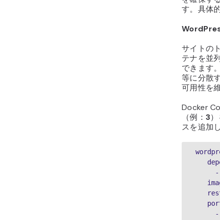
す。具体
WordP
サイトの
テナを並列
できます
等に分散
可用性を
Docker
（例：
3
）
スを追加
 wordp
    
   
   
    
    p
  