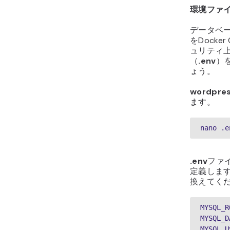
環境ファ
データベ
をDock
ュリティ
（
.env
）
ょう。
wordpre
ます。
nano .e
.env
ファイ
定義しま
換えてく
MYSQL_R
MYSQL_D
MYSQL_U