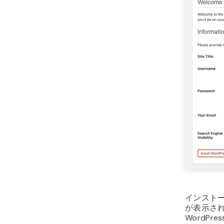
インスト
が表示さ
WordP