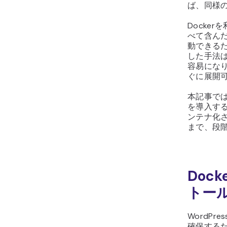
ば、同様
Docke
べて含んだ
動できる
した手法
容易にな
ぐに展開
本記事では、
を導入す
ンテナ化さ
まで、段
Dock
トー
WordPr
確保するた