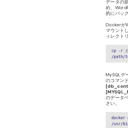
データの損
め、Wor
的にバッ
Docker
マウント
ィレクト
cp -r /
/path/t
MySQL
のコマンド
[db_cont
[MYSQL_
のデータ
さい。
docker 
/usr/bi