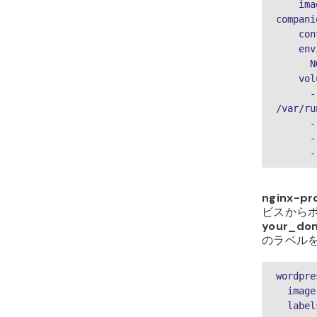
    image: jrcs/letsencrypt-nginx-proxy-
compani
   
    
 
    
      - 
/var/ru
 
 
 
nginx-pr
ビスから
your_do
のラベル
wordpre
  ima
  labe