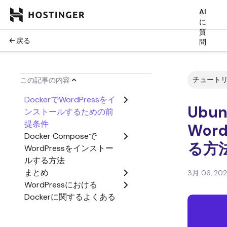
AI
に
質
戻る
問
チュート
この記事の内容
DockerでWordPressをイ
Ubu
ンストールするための前
提条件
Wor
Docker Composeで
る方
WordPressをインストー
ルする方法
まとめ
3月 06, 20
WordPressにおける
Dockerに関するよくある
質問