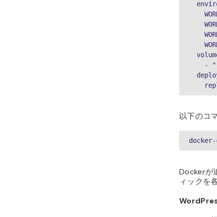
  envi
   
   
   
   
  volu
   
  depl
    
以下のコ
docker-
Docker
ィックを
WordP