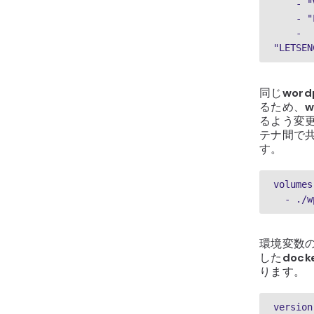
   
   
    - 
"LETSEN
同じ
word
るため、
w
るよう変
テナ間で
す。
volumes
  - .
環境変数の
した
dock
ります。
version