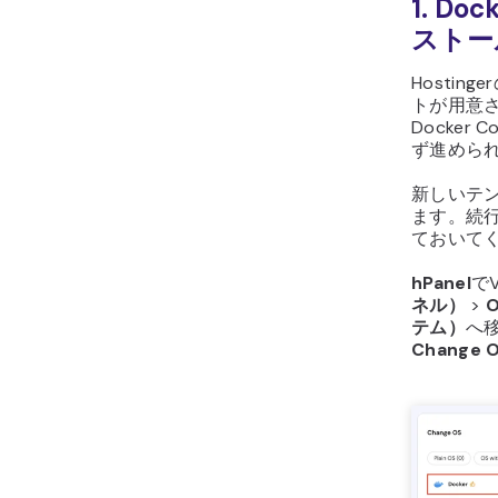
1. Do
ストー
Hosti
トが用意さ
Docke
ず進めら
新しいテ
ます。続
ておいて
hPanel
で
ネル）
>
テム）
へ
Change