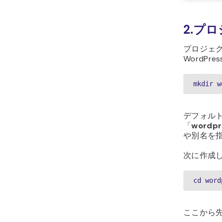
2.プ
プロジェク
WordP
mkdir w
デフォル
「
wordpr
や別名を
次に作成
cd word
ここから