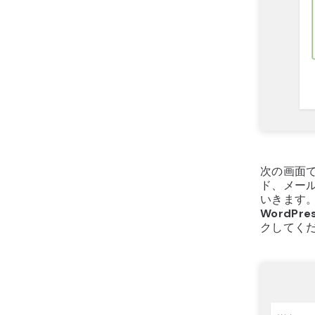
次の画面
ド、メー
いきます
WordPr
クしてく