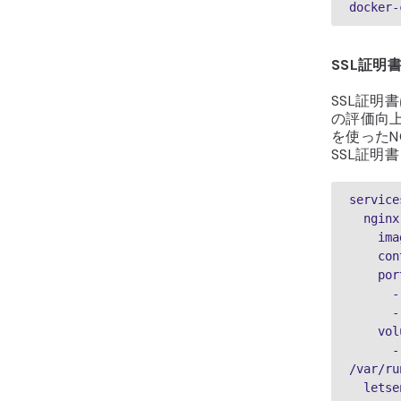
docker-
SSL証明
SSL証明
の評価向上に
を使ったN
SSL証明
service
  ngin
   
   
    p
  
 
    
      - 
/var/ru
  let