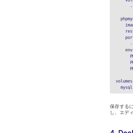
    
 
  phpm
   
    
    p
 
    
 
 
 
volumes
  mysq
保存する
し、エデ
4. D