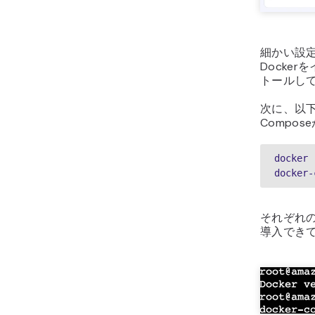
細かい設
Docker
トールし
次に、以下
Compo
docker 
docker-
それぞれ
導入でき