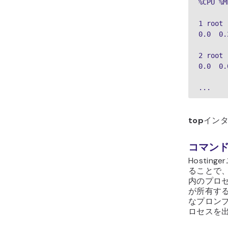
%CPU %M
1 root 
0.0  0.
2 root 
0.0  0.
...
top
イン
コマン
Hostin
ることで、
内のプロセ
が所有する
なプロンプ
ロセスを