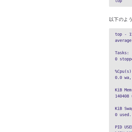
top
以下のよ
top - 1
average
Tasks: 
0 stopp
%Cpu(s)
0.0 wa,
KiB Mem
140408 
KiB Swap
0 used.
PID USE