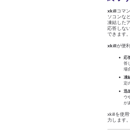
xkill
コマン
ソコンなど
凍結した
応答しな
できます
xkill
が便
応
答
場
凍
定
迅
ウ
が
xkill
力します