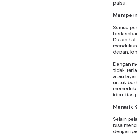
palsu.
Mempermu
Semua pemi
berkembang
Dalam hal 
mendukung
depan, loh
Dengan me
tidak terl
atau layan
untuk ber
memerluk
identitas
Menarik 
Selain pe
bisa mend
dengan pe