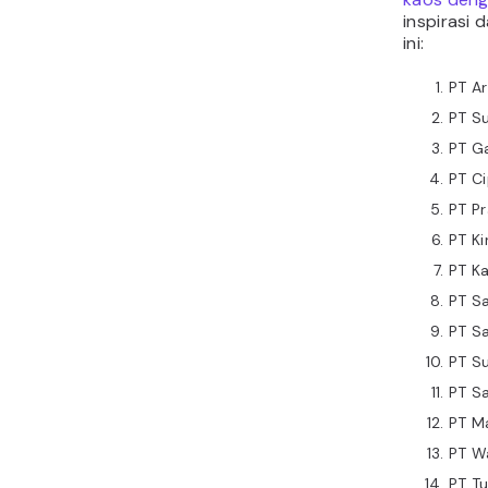
inspirasi
ini:
PT Ar
PT S
PT G
PT Ci
PT Pr
PT Ki
PT K
PT S
PT S
PT S
PT Sa
PT M
PT W
PT T