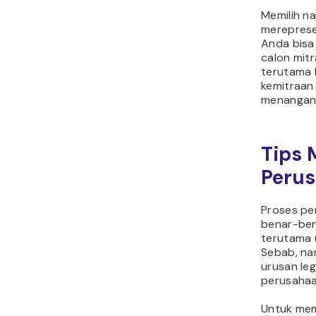
Memilih n
mereprese
Anda bisa
calon mitr
terutama 
kemitraan
menangani
Tips 
Perus
Proses pe
benar-ben
terutama 
Sebab, na
urusan le
perusahaa
Untuk me