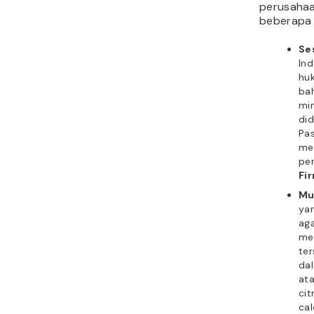
perusahaa
beberapa t
Se
In
hu
bah
min
did
Pas
mel
pe
Fi
Mu
ya
aga
me
ter
dal
at
ci
cal