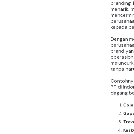
branding.
menarik, 
mencermin
perusahaa
kepada pe
Dengan m
perusahaa
brand yang
operasion
meluncurk
tanpa har
Contohnya
PT di Indo
dagang be
Goje
Gop
Trav
Kask