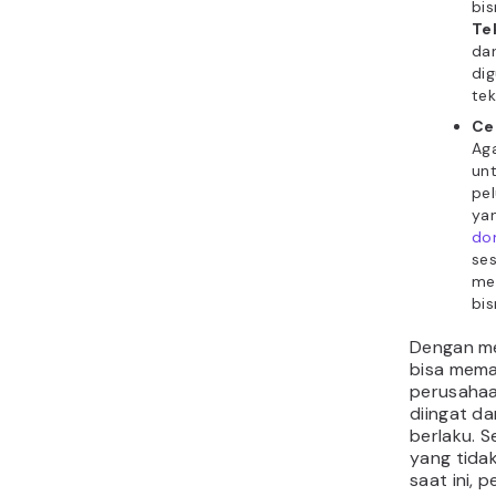
bis
Te
dar
di
tek
Ce
Aga
un
pe
yan
do
se
me
bis
Dengan me
bisa mem
perusahaa
diingat d
berlaku. S
yang tida
saat ini, 