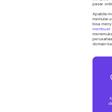
pasar onli
Apabila m
memulai u
bisa meny
membuat t
menemuka
perusahaa
domain kam
K
d