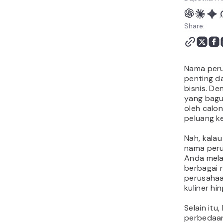
Share:
Nama peru
penting d
bisnis. D
yang bagus
oleh calo
peluang k
Nah, kala
nama per
Anda melal
berbagai 
perusahaa
kuliner hin
Selain itu
perbedaa