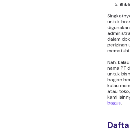
Blibl
Singkatny
untuk bra
digunakan 
administra
dalam dok
perizinan
mematuhi 
Nah, kalau
nama PT d
untuk bisn
bagian ber
kalau mem
atau toko,
kami lain
bagus
.
Dafta