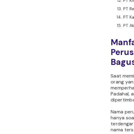
PT Ki
PT Re
PT K
PT A
Manf
Peru
Bagu
Saat memi
orang yan
memperhat
Padahal, a
dipertimb
Nama peru
hanya soa
terdengar
nama ters