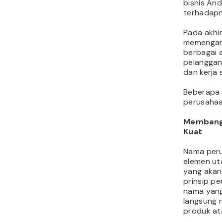
bisnis An
terhadapn
Pada akhir
memengaru
berbagai 
pelanggan 
dan kerja 
Beberapa 
perusahaa
Membangu
Kuat
Nama peru
elemen ut
yang akan 
prinsip p
nama yang
langsung 
produk at