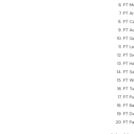
PT M
PT Ar
PT C
PT Ad
PT G
PT Le
PT S
PT H
PT S
PT W
PT T
PT P
PT B
PT Dw
PT P