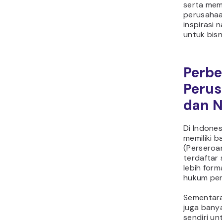
serta mem
perusahaa
inspirasi
untuk bisn
Perb
Perus
dan 
Di Indone
memiliki 
(Perseroa
terdaftar
lebih form
hukum per
Sementara 
juga bany
sendiri u