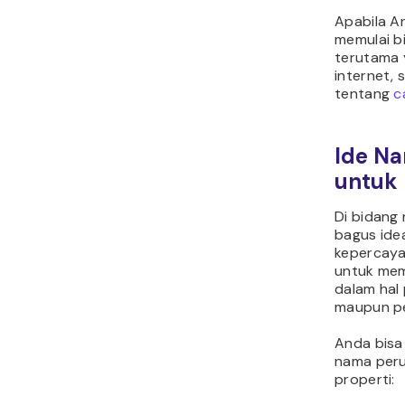
Apabila A
memulai bi
terutama 
internet, 
tentang
c
Ide N
untuk 
Di bidang
bagus ide
kepercaya
untuk mem
dalam hal
maupun pe
Anda bisa
nama peru
properti: