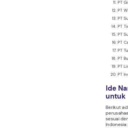
PT Gi
PT W
PT S
PT Ti
PT S
PT C
PT Tu
PT B
PT L
PT I
Ide N
untuk 
Berikut a
perusahaa
sesuai de
Indonesia: