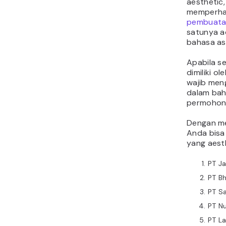
aesthetic
memperha
pembuatan
satunya a
bahasa as
Apabila s
dimiliki o
wajib me
dalam baha
permohona
Dengan me
Anda bis
yang aesth
PT J
PT B
PT Sa
PT N
PT La