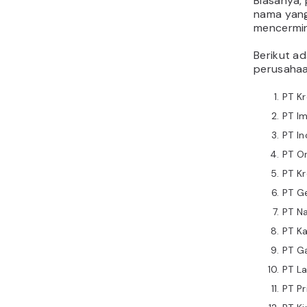
Biasanya, 
nama yang 
mencermink
Berikut a
perusahaan
PT Kr
PT Im
PT In
PT Or
PT Kr
PT G
PT Na
PT K
PT G
PT L
PT Pr