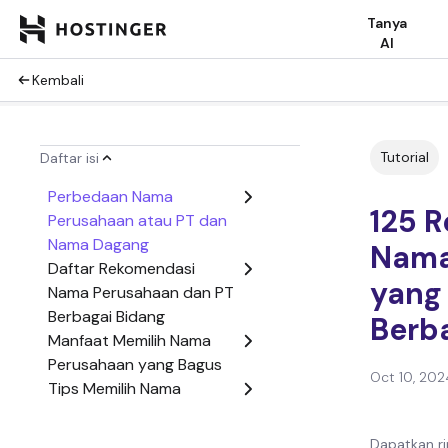
Tanya
AI
Kembali
Tutorial
Daftar isi
Perbedaan Nama
125 
Perusahaan atau PT dan
Nama Dagang
Nama
Daftar Rekomendasi
yang
Nama Perusahaan dan PT
Berbagai Bidang
Berba
Manfaat Memilih Nama
Perusahaan yang Bagus
Oct 10, 202
Tips Memilih Nama
Perusahaan yang Tepat
Kesimpulan
Dapatkan ri