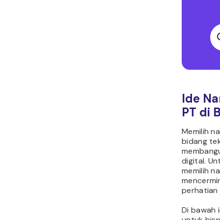
Ide N
PT di 
Memilih n
bidang te
membangun
digital. Un
memilih n
mencermin
perhatian 
Di bawah 
untuk bisn