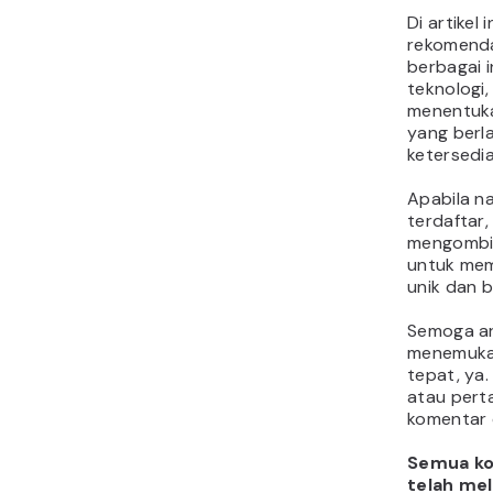
Di artikel
rekomenda
berbagai in
teknologi,
menentuka
yang berla
ketersedi
Apabila n
terdaftar,
mengombin
untuk me
unik dan 
Semoga ar
menemuka
tepat, ya.
atau pert
komentar d
Semua kon
telah me