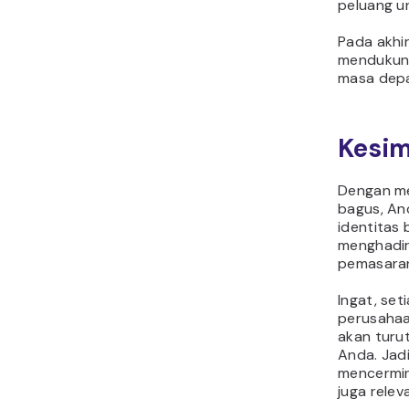
peluang u
Pada akhir
mendukung
masa dep
Kesi
Dengan me
bagus, An
identitas 
menghadir
pemasaran
Ingat, se
perusahaa
akan turu
Anda. Jadi
mencermink
juga relev