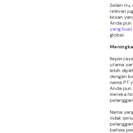
Selain itu
relevan j
kesan yang
Anda pun 
yang kuat
global.
Meningka
Kepercaya
utama yan
lebih dipi
dengan ko
nama PT y
Anda pun
mereka hi
pelanggan 
Nama yang
tidak ser
pelanggan
bahwa per