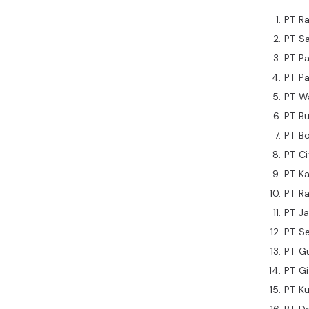
PT R
PT S
PT P
PT Pa
PT W
PT B
PT B
PT Ci
PT Ka
PT R
PT J
PT S
PT Gu
PT G
PT K