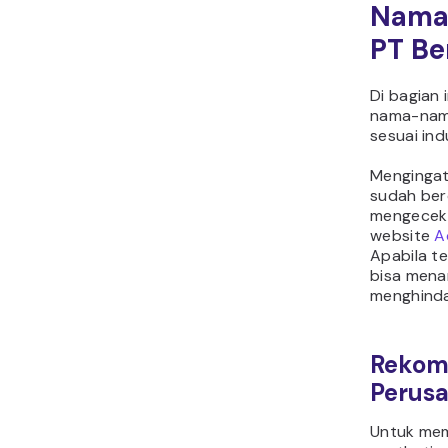
Nama
PT Be
Di bagian 
nama-nama
sesuai ind
Menginga
sudah berd
mengecek 
website
A
Apabila t
bisa mena
menghinda
Rekom
Perusa
Untuk me