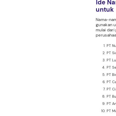
Ide N
untuk
Nama-nama
gunakan u
mulai dar
perusahaa
PT N
PT Si
PT L
PT Se
PT B
PT C
PT C
PT B
PT An
PT M