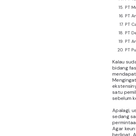
PT M
PT A
PT Ca
PT D
PT A
PT P
Kalau sud
bidang fas
mendapat
Mengingat
ekstensin
satu pemi
sebelum ke
Apalagi, u
sedang sa
permintaa
Agar keun
berlipat,