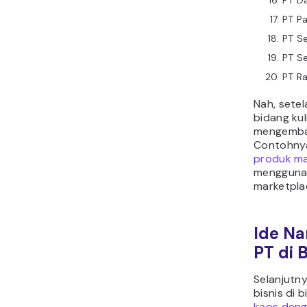
PT Da
PT Pa
PT S
PT S
PT Ra
Nah, sete
bidang kul
mengemban
Contohnya
produk ma
mengguna
marketplac
Ide N
PT di 
Selanjutny
bisnis di 
kaos deng