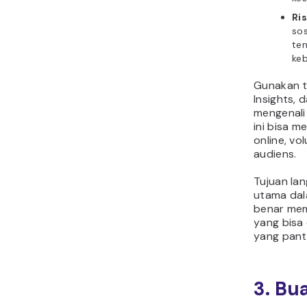
Ris
sos
ten
keb
Gunakan t
Insights, 
mengenali 
ini bisa 
online, vo
audiens.
Tujuan la
utama dal
benar mem
yang bisa
yang pant
3. Bu