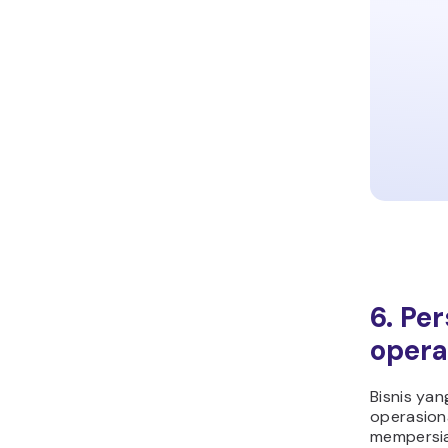
6. Pe
opera
Bisnis ya
operasiona
mempersia