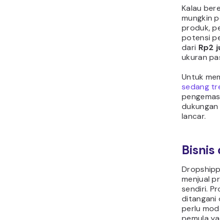
Kalau be
mungkin p
produk, p
potensi p
dari
Rp2 j
ukuran pa
Untuk mem
sedang tr
pengemasa
dukungan 
lancar.
Bisnis
Dropshipp
menjual p
sendiri. P
ditangani 
perlu moda
pemula yan