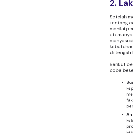
2. La
Setelah m
tentang c
menilai pe
utamanya.
menyesuai
kebutuhan
di tengah
Berikut b
coba bese
Su
kep
mer
fa
pe
An
kel
pro
kes