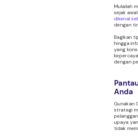
Mulailah 
sejak awal
dikenal se
dengan tin
Bagikan ti
hingga in
yang kons
kepercaya
dengan pe
Panta
Anda
Gunakan G
strategi m
pelanggan
upaya yang
tidak memb