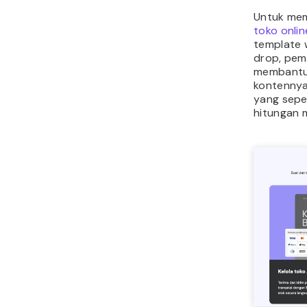
Untuk mem
toko onlin
template 
drop, pem
membantu
kontennya
yang sepe
hitungan m