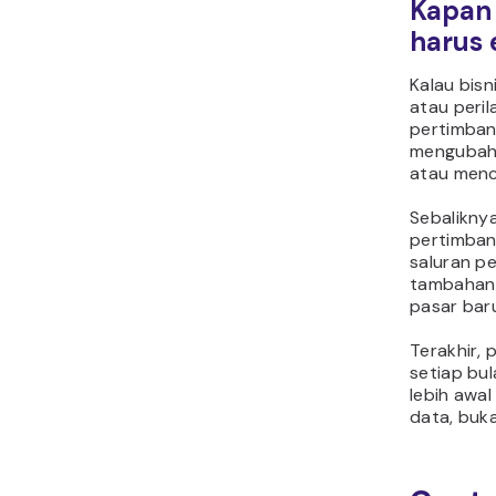
Kapan 
harus 
Kalau bis
atau peri
pertimban
mengubah 
atau menc
Sebaliknya
pertimba
saluran p
tambahan 
pasar bar
Terakhir,
setiap bul
lebih awa
data, buka