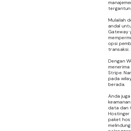
manajemen
tergantun
Mulailah 
andal untu
Gateway 
mempermu
opsi pemb
transaksi.
Dengan We
menerima 
Stripe. Na
pada wila
berada.
Anda juga
keamanan 
data dan 
Hostinger
paket hos
melindung