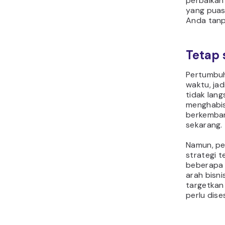
perbaikan
yang puas
Anda tanp
Tetap 
Pertumbuh
waktu, jad
tidak lang
menghabis
berkemban
sekarang.
Namun, pe
strategi t
beberapa 
arah bisni
targetkan
perlu dise