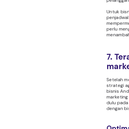
pelanggan
Untuk bisn
penjadwal
mempermud
perlu meng
menambahk
7. Ter
marke
Setelah m
strategi 
bisnis And
marketing 
dulu pada
dengan bi
Optima