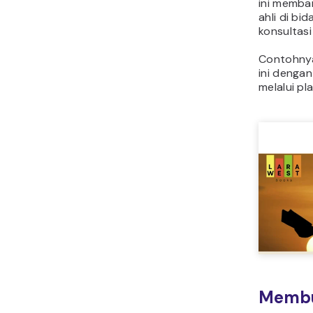
ini memba
ahli di b
konsultas
Contohny
ini denga
melalui p
Membu