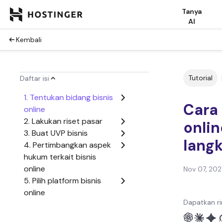
Tanya
AI
Kembali
Tutorial
Daftar isi
1. Tentukan bidang bisnis
Cara
online
2. Lakukan riset pasar
onlin
3. Buat UVP bisnis
lang
4. Pertimbangkan aspek
hukum terkait bisnis
online
Nov 07, 20
5. Pilih platform bisnis
online
Dapatkan ri
6. Persiapkan proses
operasional bisnis