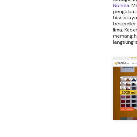
Nohma
. M
pengalama
bisnis lay
bestseller
lima. Keb
memang h
langsung s