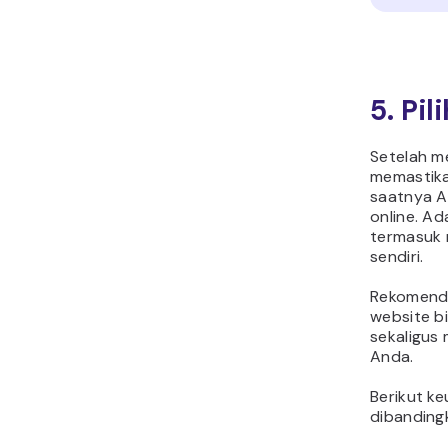
5. Pil
Setelah m
memastika
saatnya A
online. Ad
termasuk 
sendiri.
Rekomenda
website bi
sekaligus
Anda.
Berikut ke
dibanding