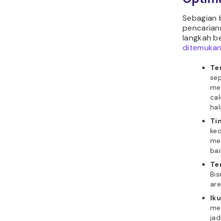
Sebagian 
pencarian
langkah be
ditemukan
Te
sep
men
cal
hal
Ti
ke
me
ba
Te
Bis
are
Ik
me
jad