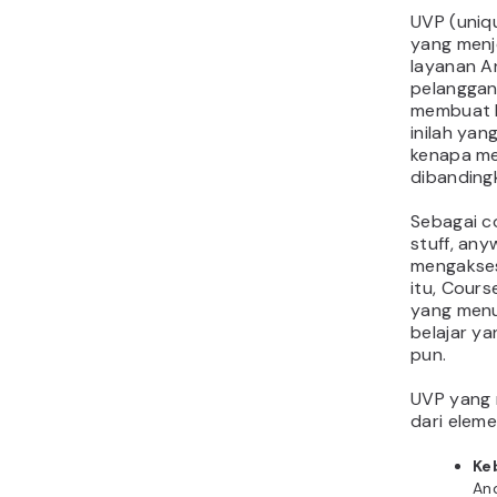
UVP (uniq
yang menj
layanan A
pelanggan
membuat b
inilah ya
kenapa me
dibandingk
Sebagai c
stuff, an
mengakses
itu, Cours
yang menu
belajar y
pun.
UVP yang m
dari eleme
Ke
An