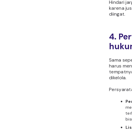
Hindari ja
karena ju
diingat.
4. Pe
hukum
Sama seper
harus men
tempatnya 
dikelola.
Persyarat
Pe
me
ter
bis
Lis