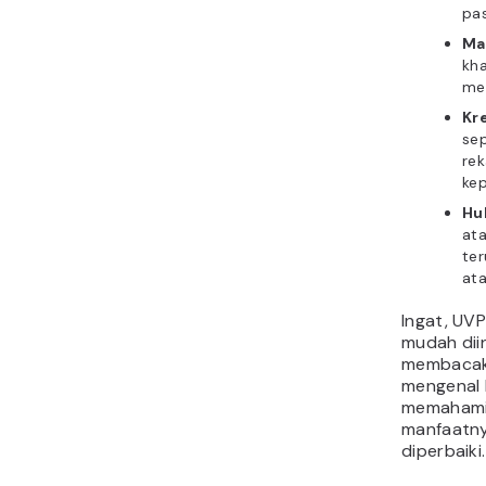
pas
Ma
kh
me
Kr
sep
re
ke
Hu
ata
te
at
Ingat, UVP
mudah dii
membacak
mengenal 
memahami
manfaatny
diperbaiki.