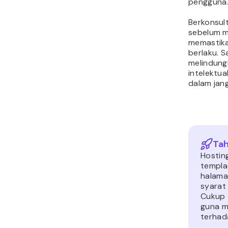
pengguna
Berkonsul
sebelum m
memastik
berlaku. 
melindung
intelektua
dalam jan
Tah
Hostin
templa
halaman
syarat
Cukup 
guna m
terhad