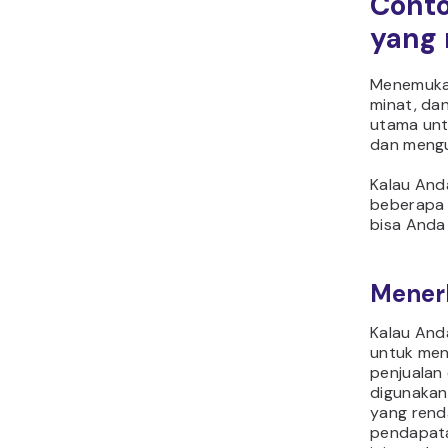
Conto
yang
Menemukan
minat, da
utama unt
dan meng
Kalau Anda
beberap
bisa Anda
Mener
Kalau And
untuk men
penjualan
digunakan
yang rend
pendapatan