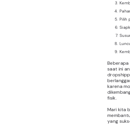
Kemba
Paha
Pilih
Siap
Susu
Luncu
Kemb
Beberapa 
saat ini a
dropshippi
berlanggan
karena mo
dikembang
fisik.
Mari kita
membantu 
yang sukse