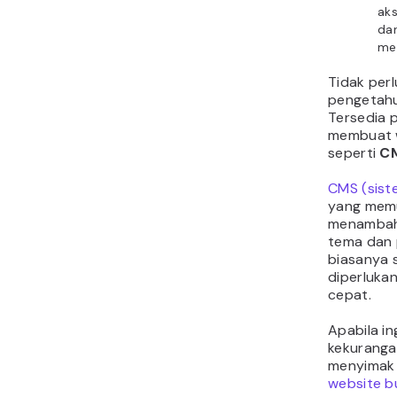
ak
da
me
Tidak perl
pengetahu
Tersedia 
membuat w
seperti
C
CMS (sist
yang mem
menambah
tema dan 
biasanya 
diperluka
cepat.
Apabila in
kekuranga
menyimak 
website bu