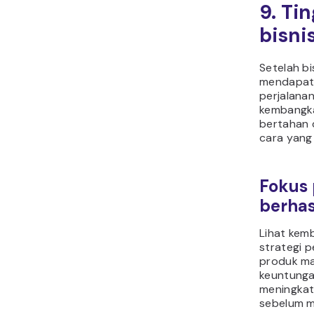
9. Ti
bisni
Setelah bi
mendapatk
perjalanan
kembangka
bertahan 
cara yang
Fokus 
berhas
Lihat kem
strategi p
produk ma
keuntunga
meningkat
sebelum m