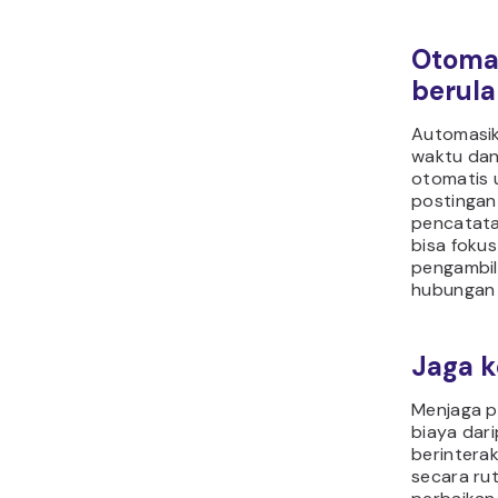
Otoma
berul
Automasi
waktu dan
otomatis 
postingan
pencatata
bisa fokus
pengambi
hubungan 
Jaga 
Menjaga pe
biaya dar
berinterak
secara ru