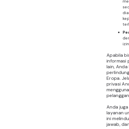
mem
sec
di
ke
ter
Pe
de
izi
Apabila b
informasi 
lain, And
perlindung
Eropa. Jel
privasi A
menggunak
pelanggan
Anda juga
layanan un
ini melin
jawab, da