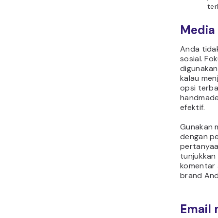
ter
Media 
Anda tidak
sosial. Fo
digunakan
kalau menj
opsi terb
handmade,
efektif.
Gunakan m
dengan pe
pertanyaa
tunjukkan 
komentar 
brand And
Email 