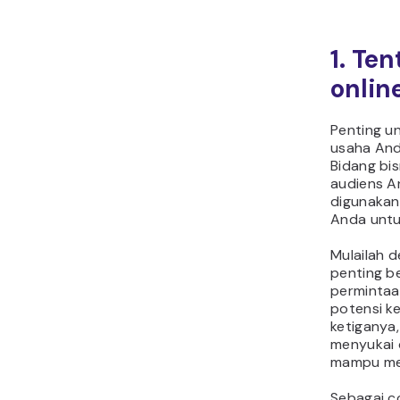
1. Te
onlin
Penting un
usaha And
Bidang bis
audiens A
digunakan
Anda untu
Mulailah 
penting be
permintaa
potensi 
ketiganya
menyukai 
mampu mem
Sebagai co