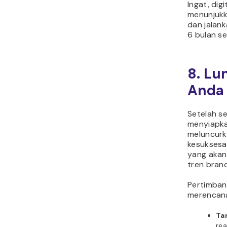
Ingat, dig
menunjukk
dan jalan
6 bulan s
8. Lu
Anda
Setelah se
menyiapka
meluncurk
kesuksesa
yang akan
tren bran
Pertimban
merencana
Ta
rea