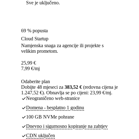
Sve je uključeno.
69 % popusta
Cloud Startup
Namjenska snaga za agencije ili projekte s
velikim prometom.
25,99
€
7,99
€
/mj
Odaberite plan
Dobijte 48 mjeseci za
383,52 €
(redovna cijena je
1.247,52 €). Obnavlja se po cijeni: 23,99 €/mj.
Neograničeno web-stranice
Domena - besplatno 1 godinu
100 GB NVMe pohrane
Dnevno i sigurnosno kopiranje na zahtjev
CDN uključen