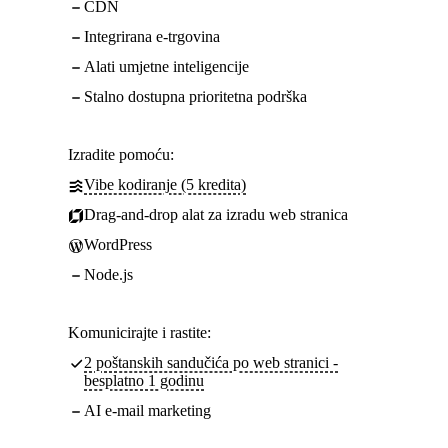
CDN
Integrirana e-trgovina
Alati umjetne inteligencije
Stalno dostupna prioritetna podrška
Izradite pomoću:
Vibe kodiranje (5 kredita)
Drag-and-drop alat za izradu web stranica
WordPress
Node.js
Komunicirajte i rastite:
2 poštanskih sandučića po web stranici -
besplatno 1 godinu
AI e-mail marketing