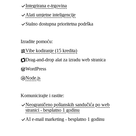
Integrirana e-trgovina
Alati umjetne inteligencije
Stalno dostupna prioritetna podrška
Izradite pomoću:
Vibe kodiranje (15 kredita)
Drag-and-drop alat za izradu web stranica
WordPress
Node.js
Komunicirajte i rastite:
Neograničeno poštanskih sandučića po web
stranici - besplatno 1 godinu
AI e-mail marketing - besplatno 1 godinu