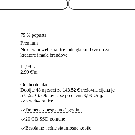
75 % popusta
Premium
Neka vam web stranice rade glatko. Izvrsno za
kreatore i male brendove.
11,99
€
2,99
€
/mj
Odaberite plan
Dobijte 48 mjeseci za
143,52 €
(redovna cijena je
575,52 €). Obnavlja se po cijeni: 9,99 €/mj.
3 web-stranice
Domena - besplatno 1 godinu
20 GB SSD pohrane
Besplatne tjedne sigurnosne kopije