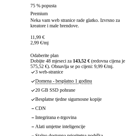
75 % popusta
Premium
Neka vam web stranice rade glatko. Izvrsno za
kreatore i male brendove.
11,99
€
2,99
€
/mj
Odaberite plan
Dobijte 48 mjeseci za
143,52 €
(redovna cijena je
575,52 €). Obnavlja se po cijeni: 9,99 €/mj.
3 web-stranice
Domena - besplatno 1 godinu
20 GB SSD pohrane
Besplatne tjedne sigurnosne kopije
CDN
Integrirana e-trgovina
Alati umjetne inteligencije
Stalno dostupna prioritetna podrška