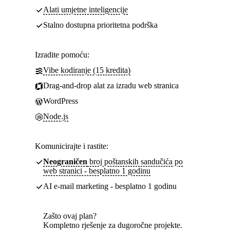
Alati umjetne inteligencije
Stalno dostupna prioritetna podrška
Izradite pomoću:
Vibe kodiranje (15 kredita)
Drag-and-drop alat za izradu web stranica
WordPress
Node.js
Komunicirajte i rastite:
Neograničen
broj poštanskih sandučića po
web stranici - besplatno 1 godinu
AI e-mail marketing - besplatno 1 godinu
Zašto ovaj plan?
Kompletno rješenje za dugoročne projekte.