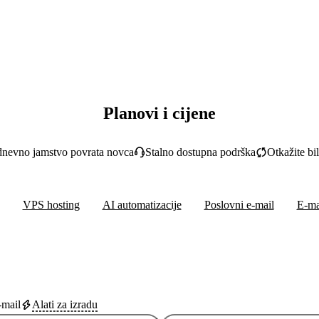
Planovi i cijene
dnevno jamstvo povrata novca
Stalno dostupna podrška
Otkažite bi
VPS hosting
AI automatizacije
Poslovni e-mail
E-ma
-mail
Alati za izradu