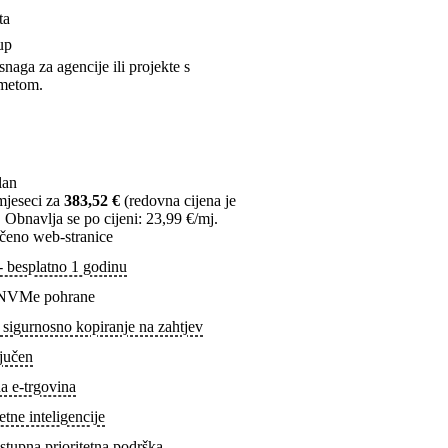
ta
up
aga za agencije ili projekte s
ometom.
lan
mjeseci za
383,52 €
(redovna cijena je
 Obnavlja se po cijeni: 23,99 €/mj.
čeno web-stranice
 besplatno 1 godinu
NVMe pohrane
sigurnosno kopiranje na zahtjev
jučen
na e-trgovina
etne inteligencije
stupna prioritetna podrška