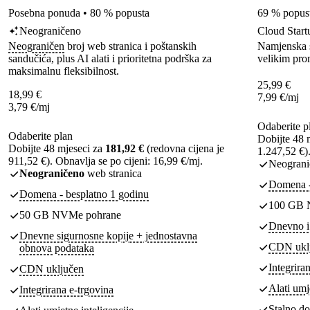
Posebna ponuda • 80 % popusta
69 % popus
Neograničeno
Cloud Start
Neograničen
broj web stranica i poštanskih
Namjenska sn
sandučića, plus AI alati i prioritetna podrška za
velikim pr
maksimalnu fleksibilnost.
25,99
€
18,99
€
7,99
€
/mj
3,79
€
/mj
Odaberite p
Odaberite plan
Dobijte 48 
Dobijte 48 mjeseci za
181,92 €
(redovna cijena je
1.247,52 €).
911,52 €). Obnavlja se po cijeni: 16,99 €/mj.
Neograni
Neograničeno
web stranica
Domena -
Domena - besplatno 1 godinu
100 GB 
50 GB NVMe pohrane
Dnevno i 
Dnevne sigurnosne kopije + jednostavna
CDN ukl
obnova podataka
Integrira
CDN uključen
Alati umj
Integrirana e-trgovina
Stalno do