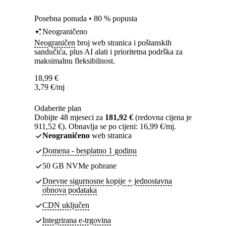
Posebna ponuda • 80 % popusta
Neograničeno
Neograničen
broj web stranica i poštanskih
sandučića, plus AI alati i prioritetna podrška za
maksimalnu fleksibilnost.
18,99
€
3,79
€
/mj
Odaberite plan
Dobijte 48 mjeseci za
181,92 €
(redovna cijena je
911,52 €). Obnavlja se po cijeni: 16,99 €/mj.
Neograničeno
web stranica
Domena - besplatno 1 godinu
50 GB NVMe pohrane
Dnevne sigurnosne kopije + jednostavna
obnova podataka
CDN uključen
Integrirana e-trgovina