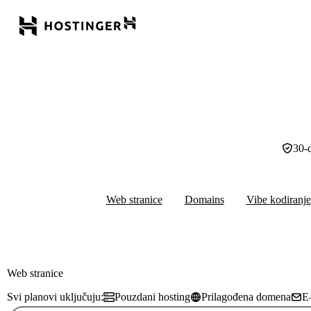
30-
Web stranice
Domains
Vibe kodiranje
Web stranice
Svi planovi uključuju:
Pouzdani hosting
Prilagođena domena
E