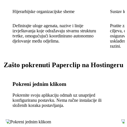
Hijerarhijske organizacijske sheme
Sustav ka
Definirajte uloge agenata, nazive i linije
Pratite z
izvještavanja koje odražavaju stvarnu strukturu
ciljeva, 
tvrtke, omogućujući koordinirano autonomno
osigurava
djelovanje među odjelima.
usklađena
razini.
Zašto pokrenuti Paperclip na Hostingeru
Pokreni jednim klikom
Pokrenite svoju aplikaciju odmah uz unaprijed
konfiguriranu postavku. Nema ručne instalacije ili
složenih koraka postavljanja.