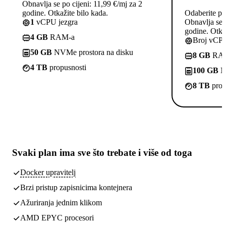
Obnavlja se po cijeni: 11,99 €/mj za 2
godine. Otkažite bilo kada.
Odaberite pl
1
vCPU jezgra
Obnavlja se p
godine. Otkaž
4 GB
RAM-a
Broj vCPU
50 GB
NVMe prostora na disku
8 GB
RA
4 TB
propusnosti
100 GB
NV
8 TB
prop
Svaki plan ima
sve što trebate
i više od toga
Docker upravitelj
Brzi pristup zapisnicima kontejnera
Ažuriranja jednim klikom
AMD EPYC procesori