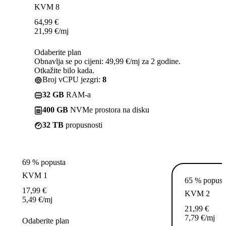
KVM 8
64,99
€
21,99
€
/mj
Odaberite plan
Obnavlja se po cijeni: 49,99 €/mj za 2 godine.
Otkažite bilo kada.
Broj vCPU jezgri:
8
32 GB
RAM-a
400 GB
NVMe prostora na disku
32 TB
propusnosti
69 % popusta
KVM 1
65 % popust
17,99
€
KVM 2
5,49
€
/mj
21,99
€
7,79
€
/mj
Odaberite plan