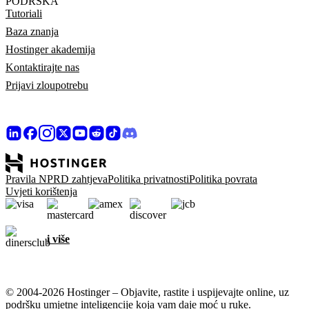
PODRŠKA
Tutoriali
Baza znanja
Hostinger akademija
Kontaktirajte nas
Prijavi zloupotrebu
Pravila NPRD zahtjeva
Politika privatnosti
Politika povrata
Uvjeti korištenja
i više
© 2004-2026 Hostinger – Objavite, rastite i uspijevajte online, uz
podršku umjetne inteligencije koja vam daje moć u ruke.