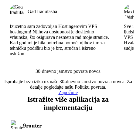
Gad Iradufasha
Izuzetno sam zadovoljan Hostingerovim VPS
Sve id
hostingom! Njihova dostupnost je dosljedno
ljudsk
vrhunska, što osigurava nesmetan rad moje stranice.
VPS im
Kad god mi je bila potrebna pomoć, njihov tim za
Hvala 
tehničku podršku bio je brz, stručan i iskreno
sudjel
uslužan.
30-dnevno jamstvo povrata novca
Isprobajte bez rizika uz naše 30-dnevno jamstvo povrata novca. Za
detalje pogledajte našu
Politiku povrata
.
Započnite
Istražite više aplikacija za
implementaciju
9router