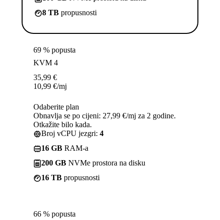
8 TB
propusnosti
69 % popusta
KVM 4
35,99
€
10,99
€
/mj
Odaberite plan
Obnavlja se po cijeni: 27,99 €/mj za 2 godine.
Otkažite bilo kada.
Broj vCPU jezgri:
4
16 GB
RAM-a
200 GB
NVMe prostora na disku
16 TB
propusnosti
66 % popusta