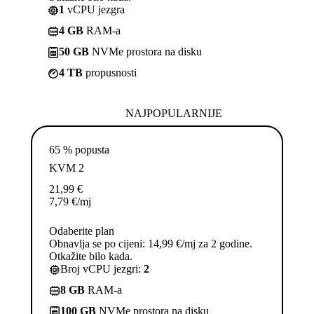
1
vCPU jezgra
4 GB
RAM-a
50 GB
NVMe prostora na disku
4 TB
propusnosti
NAJPOPULARNIJE
65 % popusta
KVM 2
21,99
€
7,79
€
/mj
Odaberite plan
Obnavlja se po cijeni: 14,99 €/mj za 2 godine.
Otkažite bilo kada.
Broj vCPU jezgri:
2
8 GB
RAM-a
100 GB
NVMe prostora na disku