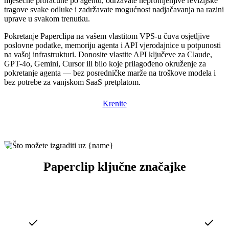
mjesečne proračune po agentu, održavate nepromjenjive revizijske
tragove svake odluke i zadržavate mogućnost nadjačavanja na razini
uprave u svakom trenutku.
Pokretanje Paperclipa na vašem vlastitom VPS-u čuva osjetljive
poslovne podatke, memoriju agenta i API vjerodajnice u potpunosti
na vašoj infrastrukturi. Donosite vlastite API ključeve za Claude,
GPT-4o, Gemini, Cursor ili bilo koje prilagođeno okruženje za
pokretanje agenta — bez posredničke marže na troškove modela i
bez potrebe za vanjskom SaaS pretplatom.
Krenite
Paperclip ključne značajke