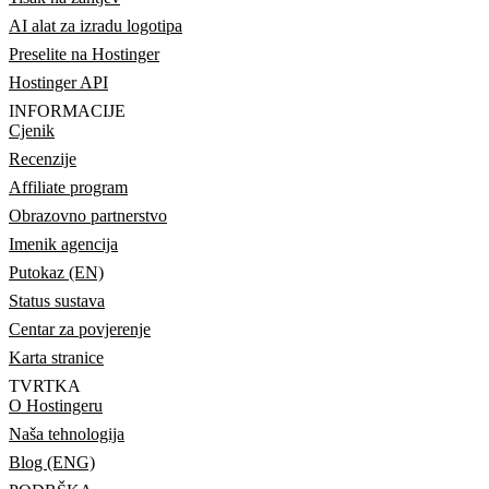
AI alat za izradu logotipa
Preselite na Hostinger
Hostinger API
INFORMACIJE
Cjenik
Recenzije
Affiliate program
Obrazovno partnerstvo
Imenik agencija
Putokaz (EN)
Status sustava
Centar za povjerenje
Karta stranice
TVRTKA
O Hostingeru
Naša tehnologija
Blog (ENG)