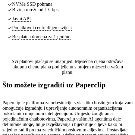
NVMe SSD pohrana
Brzina mreže od 1 Gbps
Javni API
Podatkovni centri
diljem svijeta
Besplatna domena za 1 godinu
Svi planovi plaćaju se unaprijed. Mjesečna cijena odražava
ukupnu cijenu plana podijeljenu s brojem mjeseci u vašem
planu.
Što možete izgraditi uz Paperclip
Paperclip je platforma za orkestraciju s vlastitim hostingom koja vam
omogućuje izgradnju i upravljanje autonomnim organizacijama
pokretanim umjetnom inteligencijom. Umjesto žongliranja
pojedinačnim chatbotovima, Paperclip vašim AI agentima daje
definirane uloge, linije izvještavanja i hijerarhije ciljeva kako bi
zajedno radili prema zajedničkim poslovnim ciljevima. Postavljate