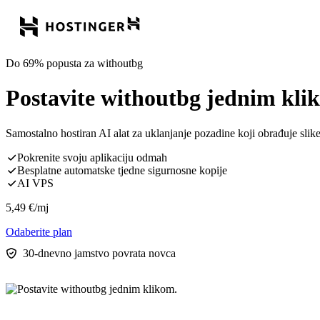
Do 69% popusta za withoutbg
Postavite withoutbg jednim kli
Samostalno hostiran AI alat za uklanjanje pozadine koji obrađuje slike
Pokrenite svoju aplikaciju odmah
Besplatne automatske tjedne sigurnosne kopije
AI VPS
5,49
€
/mj
Odaberite plan
30-dnevno jamstvo povrata novca