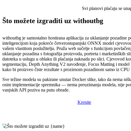
Svi planovi plaćaju se una
Što možete izgraditi uz withoutbg
withoutbg je samostalno hostirana aplikacija za uklanjanje pozadine
inteligencijom koja pokreće četverostupanjski ONNX model cjevovod
vašem vlastitom poslužitelju. Pruža web sučelje s funkcijom povlačenj
uklanjanje pozadina s fotografija proizvoda, portreta i marketinških s
datoteka u uslugu u oblaku ili plaćanja naknada po slici. Cjevovod k
segmentaciju, Depth Anything V2 navođenje, Focus Matting i model 
kako bi proizveo čiste rezultate s prozirnom pozadinom samo iz CPU i
Sve težine modela su pakirane unutar Docker slike, tako da nema ništa
osim implementacije spremnika — nema preuzimanja modela, nije p
vanjskih API poziva na putu obrade.
Krenite