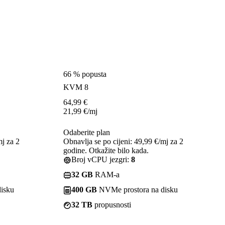
66 % popusta
KVM 8
64,99
€
21,99
€
/mj
Odaberite plan
mj za 2
Obnavlja se po cijeni: 49,99 €/mj za 2
godine. Otkažite bilo kada.
Broj vCPU jezgri:
8
32 GB
RAM-a
isku
400 GB
NVMe prostora na disku
32 TB
propusnosti