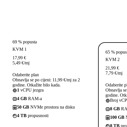
69 % popusta
KVM 1
65 % popus
17,99
€
KVM 2
5,49
€
/mj
21,99
€
7,79
€
/mj
Odaberite plan
Obnavlja se po cijeni: 11,99 €/mj za 2
godine. Otkažite bilo kada.
Odaberite p
1
vCPU jezgra
Obnavlja se 
godine. Otka
4 GB
RAM-a
Broj vCP
50 GB
NVMe prostora na disku
8 GB
RA
4 TB
propusnosti
100 GB
N
8 TB
pro