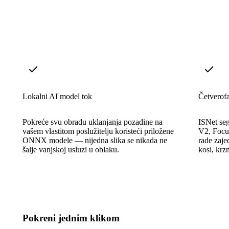
Lokalni AI model tok
Četverof
Pokreće svu obradu uklanjanja pozadine na
ISNet se
vašem vlastitom poslužitelju koristeći priložene
V2, Focus
ONNX modele — nijedna slika se nikada ne
rade zaje
šalje vanjskoj usluzi u oblaku.
kosi, krz
Pokreni jednim klikom