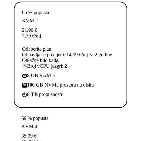
65 % popusta
KVM 2
21,99
€
7,79
€
/mj
Odaberite plan
Obnavlja se po cijeni: 14,99 €/mj za 2 godine.
Otkažite bilo kada.
Broj vCPU jezgri:
2
8 GB
RAM-a
100 GB
NVMe prostora na disku
8 TB
propusnosti
69 % popusta
KVM 4
35,99
€