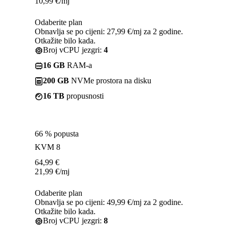
10,99
€
/mj
Odaberite plan
Obnavlja se po cijeni: 27,99 €/mj za 2 godine.
Otkažite bilo kada.
Broj vCPU jezgri:
4
16 GB
RAM-a
200 GB
NVMe prostora na disku
16 TB
propusnosti
66 % popusta
KVM 8
64,99
€
21,99
€
/mj
Odaberite plan
Obnavlja se po cijeni: 49,99 €/mj za 2 godine.
Otkažite bilo kada.
Broj vCPU jezgri:
8