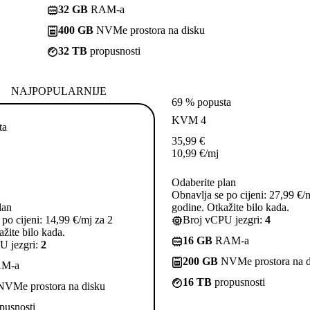
32 GB
RAM-a
400 GB
NVMe prostora na disku
32 TB
propusnosti
NAJPOPULARNIJE
69 % popusta
KVM 4
ta
35,99
€
10,99
€
/mj
Odaberite plan
Obnavlja se po cijeni: 27,99 €/
lan
godine. Otkažite bilo kada.
po cijeni: 14,99 €/mj za 2
Broj vCPU jezgri:
4
žite bilo kada.
16 GB
RAM-a
U jezgri:
2
200 GB
NVMe prostora na d
M-a
16 TB
propusnosti
VMe prostora na disku
pusnosti