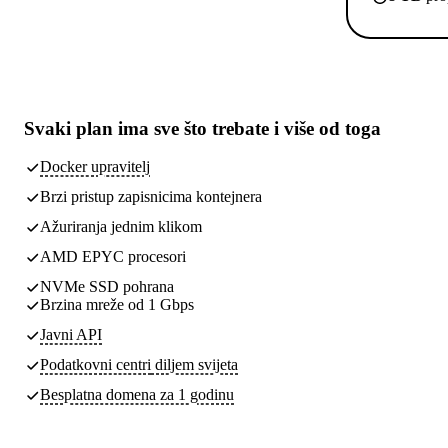
Svaki plan ima
sve što trebate
i više od toga
Docker upravitelj
Brzi pristup zapisnicima kontejnera
Ažuriranja jednim klikom
AMD EPYC procesori
NVMe SSD pohrana
Brzina mreže od 1 Gbps
Javni API
Podatkovni centri
diljem svijeta
Besplatna domena za 1 godinu