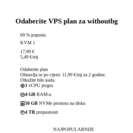
Odaberite VPS plan za withoutbg
69 % popusta
KVM 1
17,99
€
5,49
€
/mj
Odaberite plan
Obnavlja se po cijeni: 11,99 €/mj za 2 godine.
Otkažite bilo kada.
1
vCPU jezgra
4 GB
RAM-a
50 GB
NVMe prostora na disku
4 TB
propusnosti
NAJPOPULARNIJE