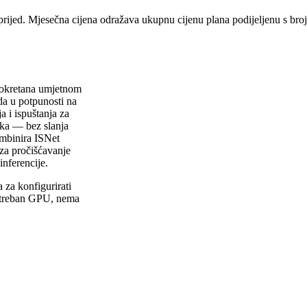
prijed. Mjesečna cijena odražava ukupnu cijenu plana podijeljenu s br
 pokretana umjetnom
a u potpunosti na
a i ispuštanja za
lika — bez slanja
ombinira ISNet
za pročišćavanje
nferencije.
 za konfigurirati
otreban GPU, nema