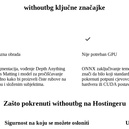
withoutbg ključne značajke
azna obrada
Nije potreban GPU
gmentacija, vođenje Depth Anything
ONNX zaključivanje tem
 Matting i model za pročišćavanje
znači da bilo koji standa
dno kako bi proizveli čiste rubove na
pokrenuti potpuni cjevo
nu i složenim subjektima.
hardvera ili CUDA postav
Zašto pokrenuti withoutbg na Hostingeru
Sigurnost na koju se možete osloniti
U