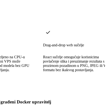
Drag-and-drop web sučelje
eljeno na CPU-u
React sučelje omogućuje korisnicima
rdni VPS može
povlačenje slika i preuzimanje rezultata s
vod modela bez GPU
prozirnom pozadinom u PNG, JPEG ili 
ljanja.
formatu bez ikakvog postavljanja.
građeni Docker upravitelj