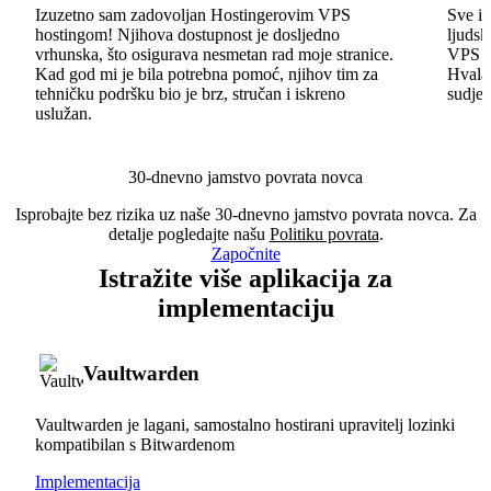
Izuzetno sam zadovoljan Hostingerovim VPS
Sve id
hostingom! Njihova dostupnost je dosljedno
ljudsk
vrhunska, što osigurava nesmetan rad moje stranice.
VPS im
Kad god mi je bila potrebna pomoć, njihov tim za
Hvala 
tehničku podršku bio je brz, stručan i iskreno
sudjel
uslužan.
30-dnevno jamstvo povrata novca
Isprobajte bez rizika uz naše 30-dnevno jamstvo povrata novca. Za
detalje pogledajte našu
Politiku povrata
.
Započnite
Istražite više aplikacija za
implementaciju
Vaultwarden
Vaultwarden je lagani, samostalno hostirani upravitelj lozinki
kompatibilan s Bitwardenom
Implementacija