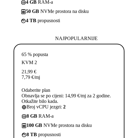
4 GB
RAM-a
50 GB
NVMe prostora na disku
4 TB
propusnosti
NAJPOPULARNIJE
65 % popusta
KVM 2
21,99
€
7,79
€
/mj
Odaberite plan
Obnavlja se po cijeni: 14,99 €/mj za 2 godine.
Otkažite bilo kada.
Broj vCPU jezgri:
2
8 GB
RAM-a
100 GB
NVMe prostora na disku
8 TB
propusnosti