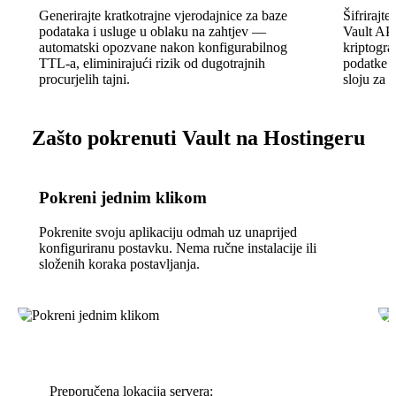
Generirajte kratkotrajne vjerodajnice za baze
Šifrirajte
podataka i usluge u oblaku na zahtjev —
Vault API
automatski opozvane nakon konfigurabilnog
kriptogra
TTL-a, eliminirajući rizik od dugotrajnih
podatke 
procurjelih tajni.
sloju za 
Zašto pokrenuti Vault na Hostingeru
Pokreni jednim klikom
Pokrenite svoju aplikaciju odmah uz unaprijed
konfiguriranu postavku. Nema ručne instalacije ili
složenih koraka postavljanja.
Preporučena lokacija servera: