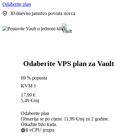
Odaberite plan
30-dnevno jamstvo povrata novca
Odaberite VPS plan za Vault
69 % popusta
KVM 1
17,99
€
5,49
€
/mj
Odaberite plan
Obnavlja se po cijeni: 11,99 €/mj za 2 godine.
Otkažite bilo kada.
1
vCPU jezgra