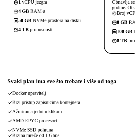
1
vCPU jezgra
Obnavlja se p
godine. Otkaž
4 GB
RAM-a
Broj vCPU
50 GB
NVMe prostora na disku
8 GB
RA
4 TB
propusnosti
100 GB
NV
8 TB
prop
Svaki plan ima
sve što trebate
i više od toga
Docker upravitelj
Brzi pristup zapisnicima kontejnera
Ažuriranja jednim klikom
AMD EPYC procesori
NVMe SSD pohrana
Brzina mreže od 1 Gbps