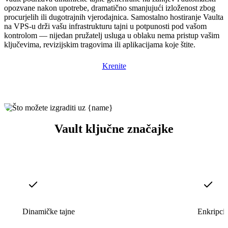
opozvane nakon upotrebe, dramatično smanjujući izloženost zbog
procurjelih ili dugotrajnih vjerodajnica. Samostalno hostiranje Vaulta
na VPS-u drži vašu infrastrukturu tajni u potpunosti pod vašom
kontrolom — nijedan pružatelj usluga u oblaku nema pristup vašim
ključevima, revizijskim tragovima ili aplikacijama koje štite.
Krenite
Vault ključne značajke
Dinamičke tajne
Enkripcij