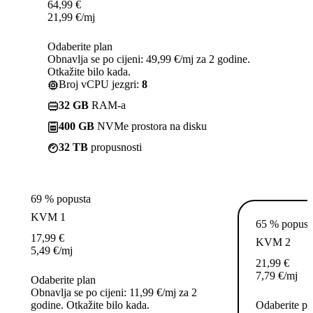
64,99
€
21,99
€
/mj
Odaberite plan
Obnavlja se po cijeni: 49,99 €/mj za 2 godine.
Otkažite bilo kada.
Broj vCPU jezgri:
8
32 GB
RAM-a
400 GB
NVMe prostora na disku
32 TB
propusnosti
69 % popusta
KVM 1
65 % popust
17,99
€
KVM 2
5,49
€
/mj
21,99
€
7,79
€
/mj
Odaberite plan
Obnavlja se po cijeni: 11,99 €/mj za 2
godine. Otkažite bilo kada.
Odaberite pl