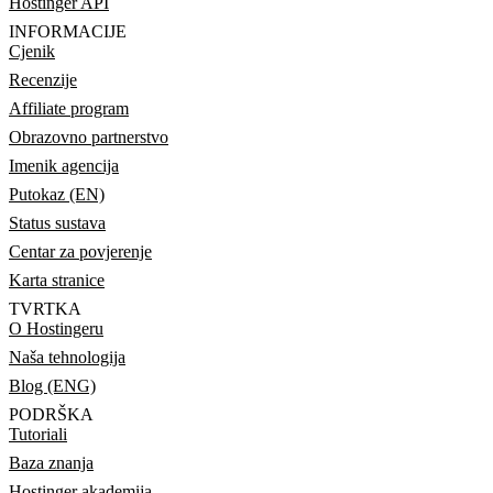
Hostinger API
INFORMACIJE
Cjenik
Recenzije
Affiliate program
Obrazovno partnerstvo
Imenik agencija
Putokaz (EN)
Status sustava
Centar za povjerenje
Karta stranice
TVRTKA
O Hostingeru
Naša tehnologija
Blog (ENG)
PODRŠKA
Tutoriali
Baza znanja
Hostinger akademija