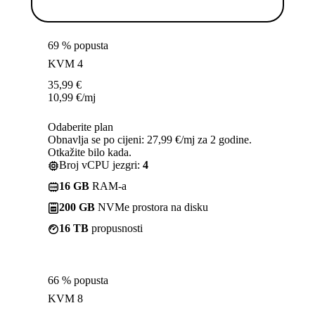
69 % popusta
KVM 4
35,99
€
10,99
€
/mj
Odaberite plan
Obnavlja se po cijeni: 27,99 €/mj za 2 godine.
Otkažite bilo kada.
Broj vCPU jezgri:
4
16 GB
RAM-a
200 GB
NVMe prostora na disku
16 TB
propusnosti
66 % popusta
KVM 8