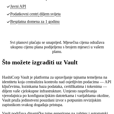
Javni API
Podatkovni centri
diljem svijeta
Besplatna domena za 1 godinu
Svi planovi plaćaju se unaprijed. Mjesečna cijena odražava
ukupnu cijenu plana podijeljenu s brojem mjeseci u vašem
planu.
Što možete izgraditi uz Vault
HashiCorp Vault je platforma za upravljanje tajnama temeljena na
identitetu koja centralizira kontrolu nad osjetljivim podacima — API
ključevima, lozinkama baza podataka, certifikatima i tokenima —
diljem vaše cjelokupne infrastrukture. Umjesto raspršivanja
vjerodajnica po konfiguracijskim datotekama i varijablama okoline,
Vault pruža jedinstveni pouzdani izvor s potpunim revizijskim
zapisnikom svakog događaja pristupa.
Vault podržava dinamičke tajne generirane na zahtjev i automatski