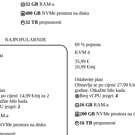
32 GB
RAM-a
400 GB
NVMe prostora na disku
32 TB
propusnosti
NAJPOPULARNIJE
69 % popusta
KVM 4
ta
35,99
€
10,99
€
/mj
Odaberite plan
Obnavlja se po cijeni: 27,99 €/
lan
godine. Otkažite bilo kada.
po cijeni: 14,99 €/mj za 2
Broj vCPU jezgri:
4
žite bilo kada.
16 GB
RAM-a
U jezgri:
2
200 GB
NVMe prostora na d
M-a
16 TB
propusnosti
VMe prostora na disku
pusnosti