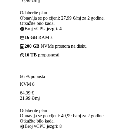
10,99
€
/mj
Odaberite plan
Obnavlja se po cijeni: 27,99 €/mj za 2 godine.
Otkažite bilo kada.
Broj vCPU jezgri:
4
16 GB
RAM-a
200 GB
NVMe prostora na disku
16 TB
propusnosti
66 % popusta
KVM 8
64,99
€
21,99
€
/mj
Odaberite plan
Obnavlja se po cijeni: 49,99 €/mj za 2 godine.
Otkažite bilo kada.
Broj vCPU jezgri:
8