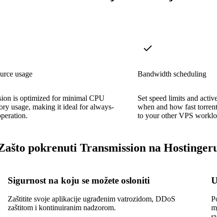
urce usage
Bandwidth scheduling
sion is optimized for minimal CPU
Set speed limits and activ
y usage, making it ideal for always-
when and how fast torrent
peration.
to your other VPS worklo
Zašto pokrenuti Transmission na Hostinger
Sigurnost na koju se možete osloniti
U
Zaštitite svoje aplikacije ugrađenim vatrozidom, DDoS
P
zaštitom i kontinuiranim nadzorom.
m
s