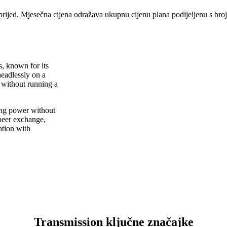
prijed. Mjesečna cijena odražava ukupnu cijenu plana podijeljenu s br
s, known for its
headlessly on a
without running a
ing power without
peer exchange,
ation with
Transmission ključne značajke