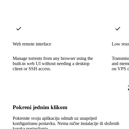
Web remote interface
Low reso
Manage torrents from any browser using the
Transmis
built-in web UI without needing a desktop
and memor
client or SSH access.
on VPS o
Pokreni jednim klikom
Pokrenite svoju aplikaciju odmah uz unaprijed
konfiguriranu postavku. Nema ručne instalacije ili složenih
koraka postavljanja.