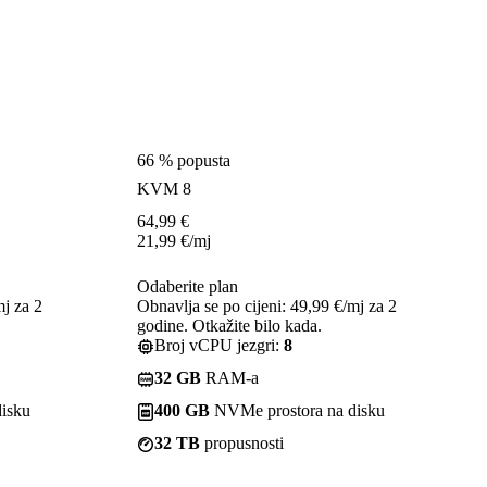
66 % popusta
KVM 8
64,99
€
21,99
€
/mj
Odaberite plan
mj za 2
Obnavlja se po cijeni: 49,99 €/mj za 2
godine. Otkažite bilo kada.
Broj vCPU jezgri:
8
32 GB
RAM-a
isku
400 GB
NVMe prostora na disku
32 TB
propusnosti