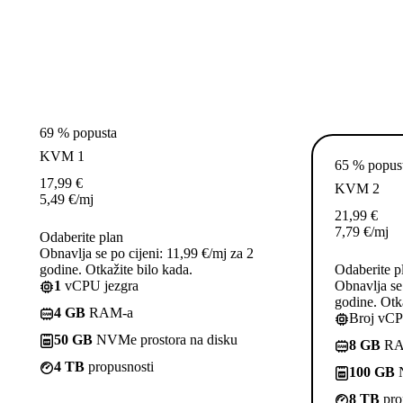
69 % popusta
KVM 1
65 % popus
17,99
€
KVM 2
5,49
€
/mj
21,99
€
7,79
€
/mj
Odaberite plan
Obnavlja se po cijeni: 11,99 €/mj za 2
godine. Otkažite bilo kada.
Odaberite p
1
vCPU jezgra
Obnavlja se 
godine. Otka
4 GB
RAM-a
Broj vCP
50 GB
NVMe prostora na disku
8 GB
RA
4 TB
propusnosti
100 GB
N
8 TB
pro