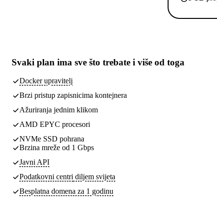
Svaki plan ima
sve što trebate
i više od toga
Docker upravitelj
Brzi pristup zapisnicima kontejnera
Ažuriranja jednim klikom
AMD EPYC procesori
NVMe SSD pohrana
Brzina mreže od 1 Gbps
Javni API
Podatkovni centri
diljem svijeta
Besplatna domena za 1 godinu