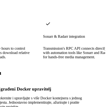
Sonarr & Radarr integration
e hours to control
Transmission's RPC API connects directly
s download relative
with automation tools like Sonarr and Rad
ads.
for hands-free media management.
u
građeni Docker upravitelj
okrenite i upravljajte s više Docker kontejnera s jednog
jesta. Jednostavno implementirajte, ažurirajte i pratite
voje projekte.