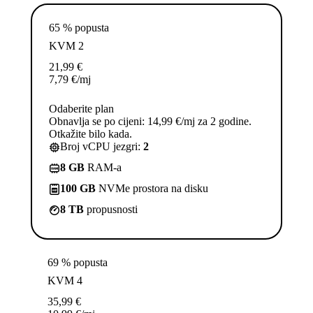
65 % popusta
KVM 2
21,99
€
7,79
€
/mj
Odaberite plan
Obnavlja se po cijeni: 14,99 €/mj za 2 godine.
Otkažite bilo kada.
Broj vCPU jezgri:
2
8 GB
RAM-a
100 GB
NVMe prostora na disku
8 TB
propusnosti
69 % popusta
KVM 4
35,99
€