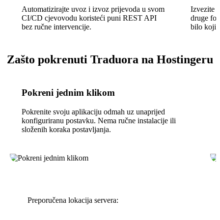
Automatizirajte uvoz i izvoz prijevoda u svom
Izvezite
CI/CD cjevovodu koristeći puni REST API
druge for
bez ručne intervencije.
bilo koji
Zašto pokrenuti Traduora na Hostingeru
Pokreni jednim klikom
Pokrenite svoju aplikaciju odmah uz unaprijed
konfiguriranu postavku. Nema ručne instalacije ili
složenih koraka postavljanja.
Preporučena lokacija servera: