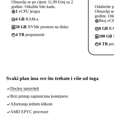
Obnavlja se po cijeni: 11,99 €/mj za 2
godine. Otkažite bilo kada.
Odaberite pl
1
vCPU jezgra
Obnavlja se p
godine. Otkaž
4 GB
RAM-a
Broj vCPU
50 GB
NVMe prostora na disku
8 GB
RA
4 TB
propusnosti
100 GB
NV
8 TB
prop
Svaki plan ima
sve što trebate
i više od toga
Docker upravitelj
Brzi pristup zapisnicima kontejnera
Ažuriranja jednim klikom
AMD EPYC procesori