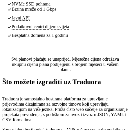
NVMe SSD pohrana
Brzina mreže od 1 Gbps
Javni API
Podatkovni centri
diljem svijeta
Besplatna domena za 1 godinu
Svi planovi plaćaju se unaprijed. Mjesečna cijena odražava
ukupnu cijenu plana podijeljenu s brojem mjeseci u vašem
planu.
Što možete izgraditi uz Traduora
Traduora je samostalno hostirana platforma za upravljanje
prijevodima dizajnirana za razvojne timove koji upravljaju
lokalizacijom na više jezika. Pruža čisto web sučelje za organiziranje
projekata prevođenja, s podrškom za uvoz i izvoz u JSON, YAML i
CSV formatima.
Samostalno hostiranje Traduore na VPS-u čuva sve vaše podatke o