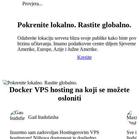
Provjera...
Pokrenite lokalno. Rastite globalno.
Odaberite lokaciju servera blizu svoje publike kako biste pove
brzinu učitavanja. Imamo podatkovne centre diljem Sjeverne
Amerike, Europe, Azije i Južne Amerike.
Krenite
Docker VPS hosting na koji se možete
osloniti
Gad Iradufasha
Izuzetno sam zadovoljan Hostingerovim VPS
Sve id
hostingom! Njihova dostupnost je dosljedno
ljudsk