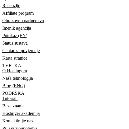
Recenzije
Affiliate program
Obrazovno partnerstvo
Imenik agencija
Putokaz (EN)
Status sustava
Centar za povjerenje
Karta stranice
TVRTKA
O Hostingeru
Naša tehnologija
Blog (ENG)
PODRŠKA
Tutoriali
Baza znanja
Hostinger akademija
Kontaktirajte nas
Prijavi zloupotrebu