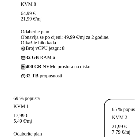
KVM 8
64,99
€
21,99
€
/mj
Odaberite plan
Obnavlja se po cijeni: 49,99 €/mj za 2 godine.
Otkažite bilo kada.
Broj vCPU jezgri:
8
32 GB
RAM-a
400 GB
NVMe prostora na disku
32 TB
propusnosti
69 % popusta
KVM 1
65 % popust
17,99
€
KVM 2
5,49
€
/mj
21,99
€
7,79
€
/mj
Odaberite plan