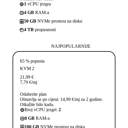
1
vCPU jezgra
4 GB
RAM-a
50 GB
NVMe prostora na disku
4 TB
propusnosti
NAJPOPULARNIJE
65 % popusta
KVM 2
21,99
€
7,79
€
/mj
Odaberite plan
Obnavlja se po cijeni: 14,99 €/mj za 2 godine.
Otkažite bilo kada.
Broj vCPU jezgri:
2
8 GB
RAM-a
100 GB
NVMe prostora na disku