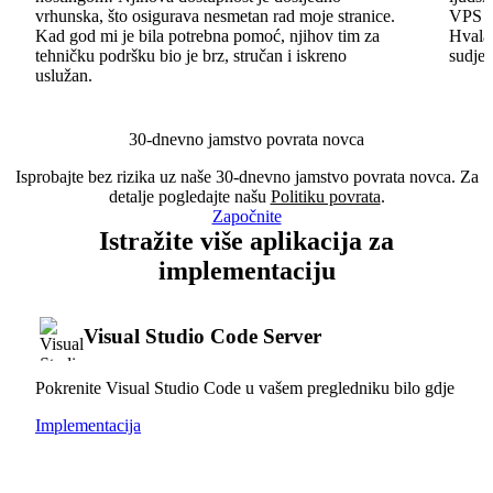
vrhunska, što osigurava nesmetan rad moje stranice.
VPS im
Kad god mi je bila potrebna pomoć, njihov tim za
Hvala 
tehničku podršku bio je brz, stručan i iskreno
sudjel
uslužan.
30-dnevno jamstvo povrata novca
Isprobajte bez rizika uz naše 30-dnevno jamstvo povrata novca. Za
detalje pogledajte našu
Politiku povrata
.
Započnite
Istražite više aplikacija za
implementaciju
Visual Studio Code Server
Pokrenite Visual Studio Code u vašem pregledniku bilo gdje
Implementacija