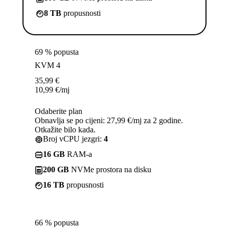
8 TB
propusnosti
69 % popusta
KVM 4
35,99
€
10,99
€
/mj
Odaberite plan
Obnavlja se po cijeni: 27,99 €/mj za 2 godine.
Otkažite bilo kada.
Broj vCPU jezgri:
4
16 GB
RAM-a
200 GB
NVMe prostora na disku
16 TB
propusnosti
66 % popusta